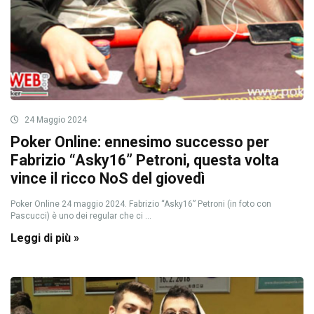
24 Maggio 2024
Poker Online: ennesimo successo per
Fabrizio “Asky16” Petroni, questa volta
vince il ricco NoS del giovedì
Poker Online 24 maggio 2024. Fabrizio “Asky16” Petroni (in foto con
Pascucci) è uno dei regular che ci ...
Leggi di più »