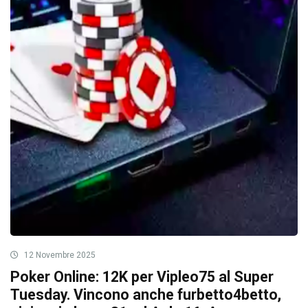
12 Novembre 2025
Poker Online: 12K per Vipleo75 al Super
Tuesday. Vincono anche furbetto4betto,