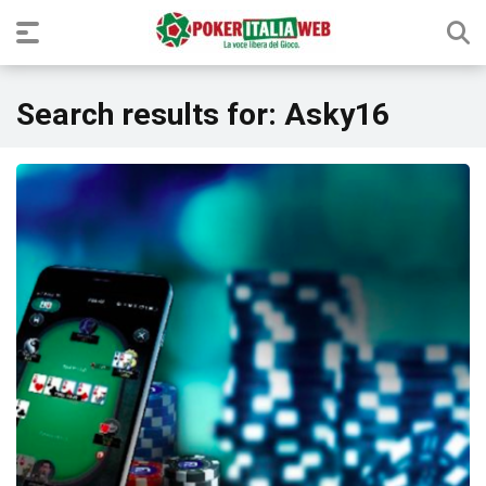
Search results for: Asky16