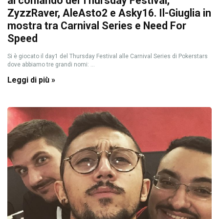
al comando del Thursday Festival,
ZyzzRaver, AleAsto2 e Asky16. Il-Giuglia in
mostra tra Carnival Series e Need For
Speed
Si è giocato il day1 del Thursday Festival alle Carnival Series di Pokerstars
dove abbiamo tre grandi nomi: ...
Leggi di più »