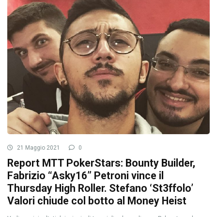
21 Maggio 2021
0
Report MTT PokerStars: Bounty Builder,
Fabrizio “Asky16” Petroni vince il
Thursday High Roller. Stefano ‘St3ffolo’
Valori chiude col botto al Money Heist