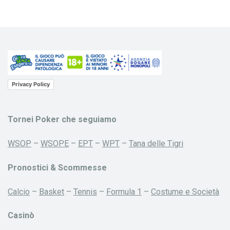
Privacy Policy
Tornei Poker che seguiamo
WSOP
–
WSOPE
–
EPT
–
WPT
–
Tana delle Tigri
Pronostici & Scommesse
Calcio
–
Basket
–
Tennis
–
Formula 1
–
Costume e Società
Casinò