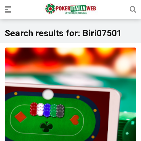
Search results for: Biri07501