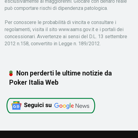
esclusivamente ai maggiorenni. Giocare con denaro reale
può comportare rischi di dipendenza patologica.
Per conoscere le probabilità di vincita e consultare i
regolamenti, visita il sito www.aams.gov.it e i portali dei
concessionari. Avvertenze ai sensi del D.L. 13 settembre
2012 n.158, convertito in Legge n. 189/2012.
Non perderti le ultime notizie da
Poker Italia Web