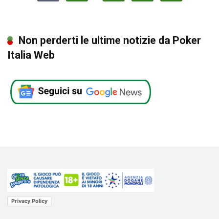
Non perderti le ultime notizie da Poker
Italia Web
Privacy Policy