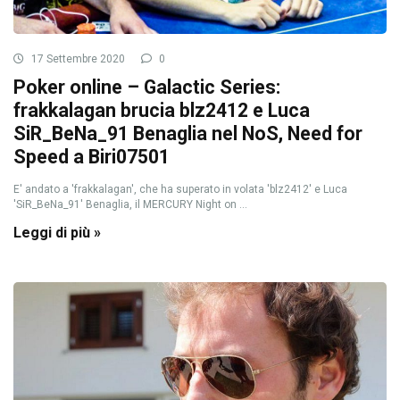
17 Settembre 2020
0
Poker online – Galactic Series:
frakkalagan brucia blz2412 e Luca
SiR_BeNa_91 Benaglia nel NoS, Need for
Speed a Biri07501
E' andato a 'frakkalagan', che ha superato in volata 'blz2412' e Luca
'SiR_BeNa_91' Benaglia, il MERCURY Night on ...
Leggi di più »