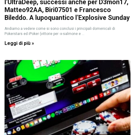
l’UltraDeep, successi anche per D3mon17,
Matteo92AA, Biri07501 e Francesco
Bileddo. A lupoquantico l’Explosive Sunday
Andiamo a vedere come si sono conclusi i principali domenicali di
Pokerstars ed iPoker (vittorie per -x-salmone e ...
Leggi di più »