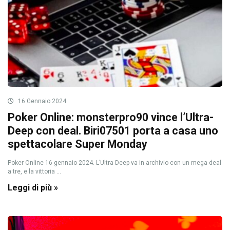
16 Gennaio 2024
Poker Online: monsterpro90 vince l’Ultra-
Deep con deal. Biri07501 porta a casa uno
spettacolare Super Monday
Poker Online 16 gennaio 2024. L’Ultra-Deep va in archivio con un mega deal
a tre, e la vittoria ...
Leggi di più »