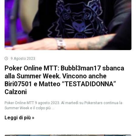
9 Agosto 2023
Poker Online MTT: Bubbl3man17 sbanca
alla Summer Week. Vincono anche
Biri07501 e Matteo “TESTADIDONNA”
Calzoni
Poker Online MTT 9 agosto 2023. Al martedì su Pokerstars continua la
Summer Week e il colpo più ...
Leggi di più »