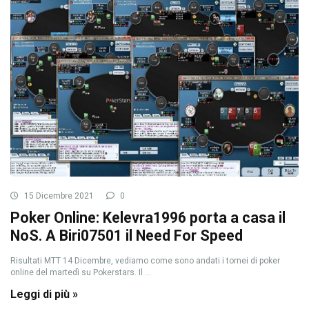
15 Dicembre 2021
0
Poker Online: Kelevra1996 porta a casa il
NoS. A Biri07501 il Need For Speed
Risultati MTT 14 Dicembre, vediamo come sono andati i tornei di poker
online del martedì su Pokerstars. Il ...
Leggi di più »