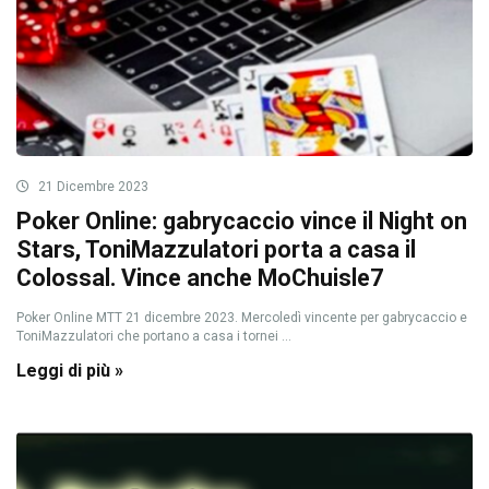
21 Dicembre 2023
Poker Online: gabrycaccio vince il Night on
Stars, ToniMazzulatori porta a casa il
Colossal. Vince anche MoChuisle7
Poker Online MTT 21 dicembre 2023. Mercoledì vincente per gabrycaccio e
ToniMazzulatori che portano a casa i tornei ...
Leggi di più »