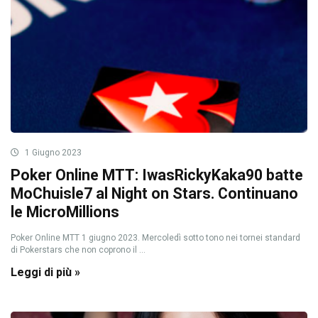
1 Giugno 2023
Poker Online MTT: IwasRickyKaka90 batte
MoChuisle7 al Night on Stars. Continuano
le MicroMillions
Poker Online MTT 1 giugno 2023. Mercoledì sotto tono nei tornei standard
di Pokerstars che non coprono il ...
Leggi di più »