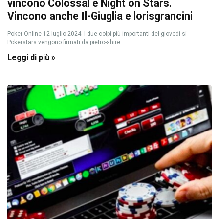
vincono Colossal e Night on Stars.
Vincono anche Il-Giuglia e lorisgrancini
Poker Online 12 luglio 2024. I due colpi più importanti del giovedì si
Pokerstars vengono firmati da pietro-shire ...
Leggi di più »