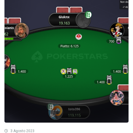
3 Agosto 2023