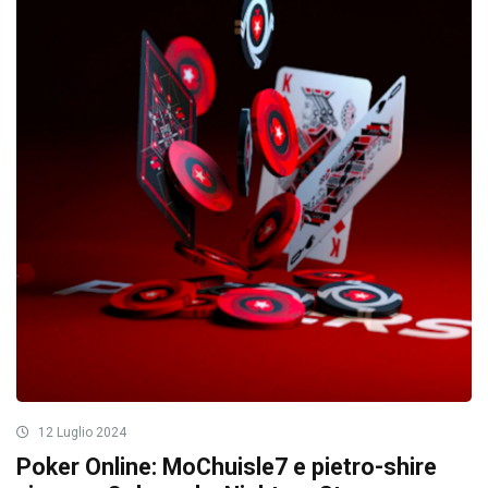
12 Luglio 2024
Poker Online: MoChuisle7 e pietro-shire