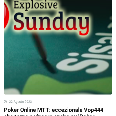
22 Agosto 2023
Poker Online MTT: eccezionale Vop444