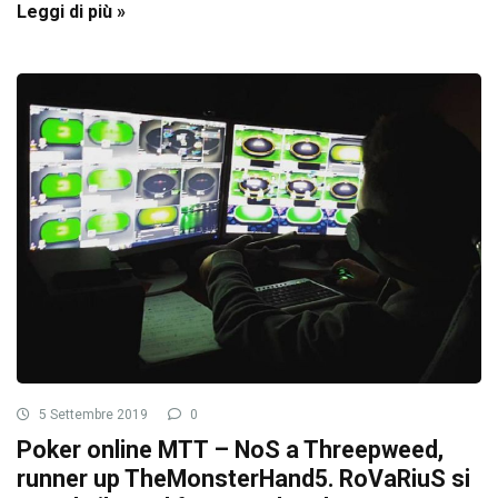
Leggi di più »
5 Settembre 2019
0
Poker online MTT – NoS a Threepweed,
runner up TheMonsterHand5. RoVaRiuS si