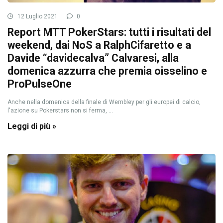
12 Luglio 2021
0
Report MTT PokerStars: tutti i risultati del
weekend, dai NoS a RalphCifaretto e a
Davide “davidecalva” Calvaresi, alla
domenica azzurra che premia oisselino e
ProPulseOne
Anche nella domenica della finale di Wembley per gli europei di calcio,
l'azione su Pokerstars non si ferma, ...
Leggi di più »