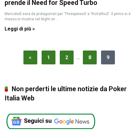
prende il Need for Speed Turbo
Mercoledì sera da protagonisti per 'Threepweed' e 'RoVaRiuS'. Il primo si è
messo in mostra nel Night on ...
Leggi di più »
«
1
2
…
8
9
Non perderti le ultime notizie da Poker
Italia Web