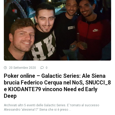
20 Settembre 2020
0
Poker online – Galactic Series: Ale Siena
brucia Federico Cerqua nel NoS, SNUCCI_8
e KIODANTE79 vincono Need ed Early
Deep
Archiviati altri 5 eventi delle Galactic Series. E' tornato al successo
Alessandro 'alesiena17' Siena che si è preso ...