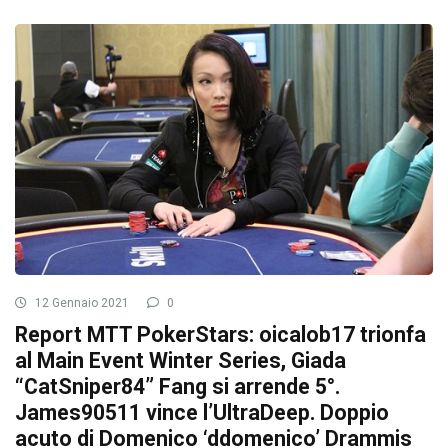
12 Gennaio 2021
0
Report MTT PokerStars: oicalob17 trionfa
al Main Event Winter Series, Giada
“CatSniper84” Fang si arrende 5°.
James90511 vince l’UltraDeep. Doppio
acuto di Domenico ‘ddomenico’ Drammis