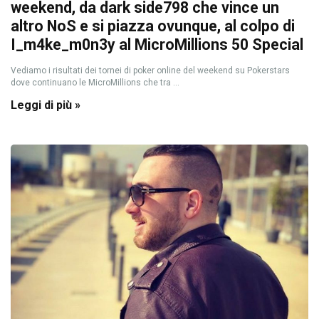
weekend, da dark side798 che vince un
altro NoS e si piazza ovunque, al colpo di
I_m4ke_m0n3y al MicroMillions 50 Special
Vediamo i risultati dei tornei di poker online del weekend su Pokerstars
dove continuano le MicroMillions che tra ...
Leggi di più »