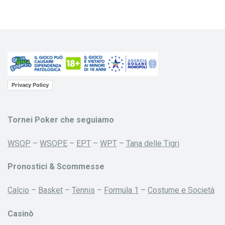
Privacy Policy
Tornei Poker che seguiamo
WSOP
–
WSOPE
–
EPT
–
WPT
–
Tana delle Tigri
Pronostici & Scommesse
Calcio
–
Basket
–
Tennis
–
Formula 1
–
Costume e Società
Casinò