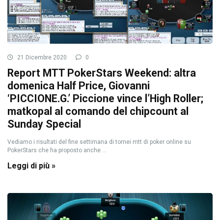
21 Dicembre 2020
0
Report MTT PokerStars Weekend: altra
domenica Half Price, Giovanni
‘PICCIONE.G.’ Piccione vince l’High Roller;
matkopal al comando del chipcount al
Sunday Special
Vediamo i risultati del fine settimana di tornei mtt di poker online su
PokerStars che ha proposto anche ...
Leggi di più »