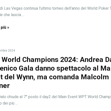
di Las Vegas continua l’ultimo torneo dell’anno del World Poker To
le che lascia ...
 più »
embre 2024
World Champions 2024: Andrea D
nico Gala danno spettacolo al Ma
t del Wynn, ma comanda Malcolm
ner
ato chiude al 7° posto il day2 del Main Event WPT World Champ
 dei più ...