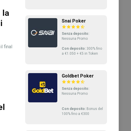
 la
Snai Poker
i
Senza deposito:
Nessuna Promo
l final
Con deposito:
300% fino
a €1.050 + €5 in Token
Goldbet Poker
Senza deposito:
Nessuna Promo
el
Con deposito:
Bonus del
100% fino a €300