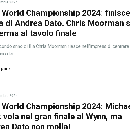
embre 2024
World Championship 2024: finisce
a di Andrea Dato. Chris Moorman s
erma al tavolo finale
condo anno di fila Chris Moorman riesce nell’impresa di centrare i
no dei ...
 più »
embre 2024
World Championship 2024: Micha
 vola nel gran finale al Wynn, ma
ea Dato non molla!