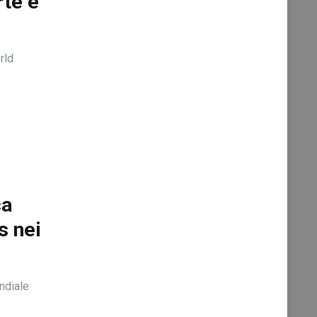
rte e
rld
ca
s nei
ondiale