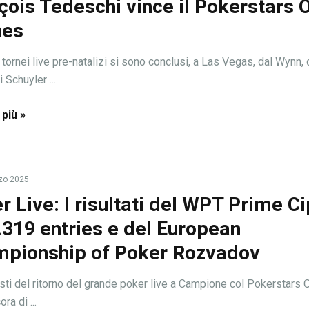
çois Tedeschi vince il Pokerstars 
nes
i tornei live pre-natalizi si sono conclusi, a Las Vegas, dal Wynn, 
i Schuyler ...
 più »
zo 2025
r Live: I risultati del WPT Prime C
.319 entries e del European
pionship of Poker Rozvadov
fasti del ritorno del grande poker live a Campione col Pokerstars 
ra di ...