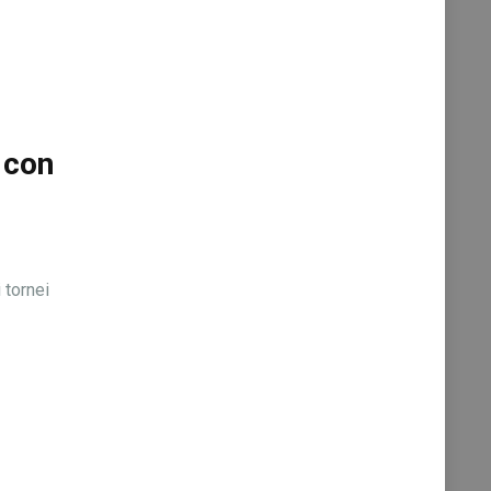
 con
 tornei