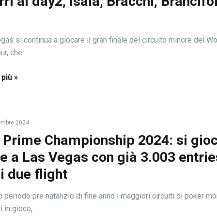
rri al day2, Isaia, Bracchi, Brancifo
as si continua a giocare il gran finale del circuito minore del Wo
r, che ...
 più »
embre 2024
Prime Championship 2024: si gio
e a Las Vegas con già 3.003 entrie
i due flight
 periodo pre natalizio di fine anno i maggiori circuiti di poker m
 in gioco, ...