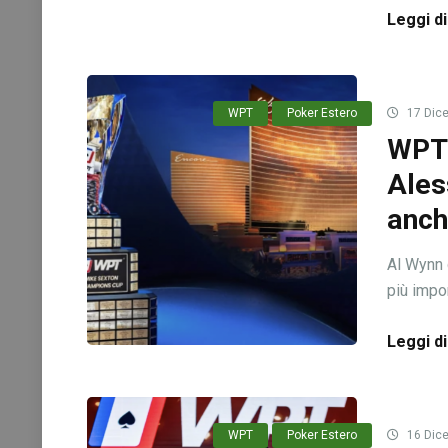
Leggi di
WPT
Poker Estero
17 Dic
WPT 
Ales
anch
Al Wynn 
più import
Leggi di
WPT
Poker Estero
16 Dic