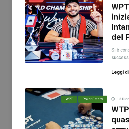
WPT 
iniz
Inta
del 
Si è conc
successo
Leggi di
WPT
Poker Estero
13 Dic
WTP 
quasi