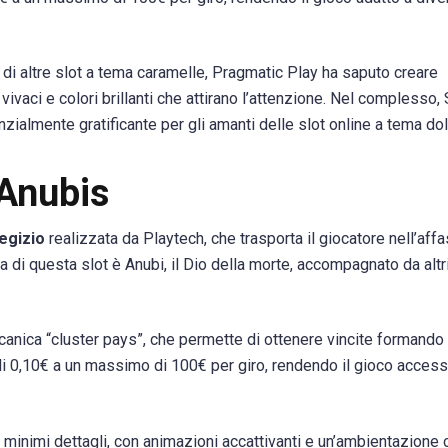
 di altre slot a tema caramelle, Pragmatic Play ha saputo creare
ivaci e colori brillanti che attirano l’attenzione. Nel complesso,
zialmente gratificante per gli amanti delle slot online a tema dol
 Anubis
egizio
realizzata da Playtech, che trasporta il giocatore nell’aff
ta di questa slot è Anubi, il Dio della morte, accompagnato da altr
canica “cluster pays”, che permette di ottenere vincite formando 
di 0,10€ a un massimo di 100€ per giro, rendendo il gioco access
i minimi dettagli, con animazioni accattivanti e un’ambientazione 