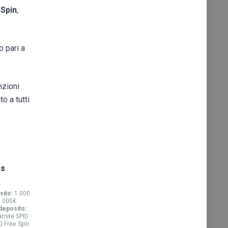
 Spin
,
o pari a
nzioni
o a tutti
as
ito:
1.000
7.000€
deposito:
ramite SPID
0 Free Spin