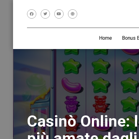
Home
Bonus 
Casinò Online: l
più amate dagli 