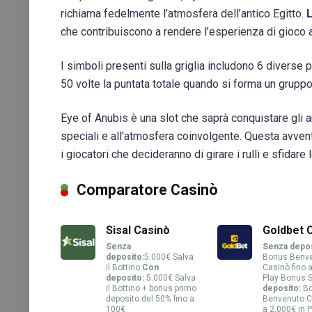
richiama fedelmente l’atmosfera dell’antico Egitto.
L
che contribuiscono a rendere l’esperienza di gioco 
I simboli presenti sulla griglia includono 6 diverse p
50 volte la puntata totale quando si forma un gruppo
Eye of Anubis è una slot che saprà conquistare gli am
speciali e all’atmosfera coinvolgente. Questa avvent
i giocatori che decideranno di girare i rulli e sfidare l
Comparatore Casinò
Sisal Casinò
Goldbet 
Senza
Senza depos
deposito:
5.000€ Salva
Bonus Benv
il Bottino
Con
Casinò fino 
deposito:
5.000€ Salva
Play Bonus S
il Bottino + bonus primo
deposito:
Bo
deposito del 50% fino a
Benvenuto C
100€
a 2.000€ in 