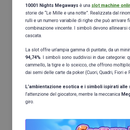
10001 Nights Megaways
è una
slot machine onli
storie de “Le Mille e una notte”. Realizzata dal rin
rulli e un numero variabile di righe che può arrivar
combinazione vincente. I simboli devono allinearsi da
cascata.
La slot offre un’ampia gamma di puntate, da un min
94,74%
. I simboli sono suddivisi in due categorie: qu
cammello, la tigre e lo sceicco, che offrono moltipli
dai semi delle carte da poker (Cuori, Quadri, Fiori e 
L’ambientazione esotica e i simboli ispirati alle 
l’attenzione del giocatore, mentre la meccanica
Me
giro.