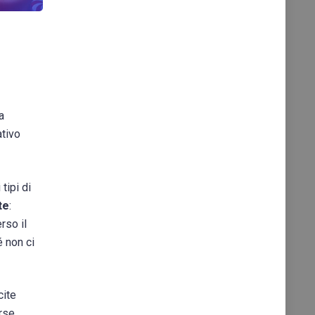
a
ativo
tipi di
te
:
rso il
é non ci
cite
erse