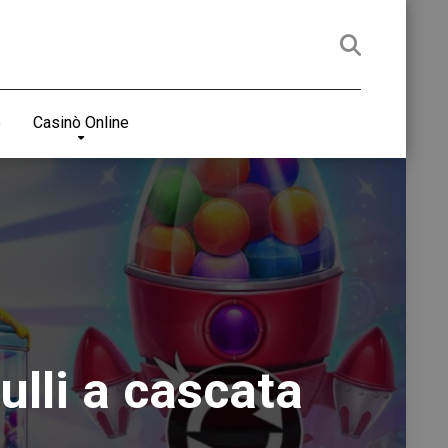
e
Casinò Online
ulli a cascata