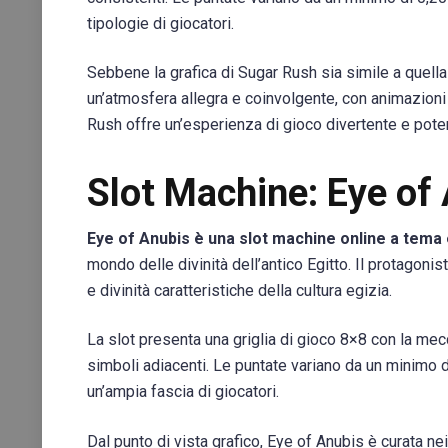
tipologie di giocatori.
Sebbene la grafica di Sugar Rush sia simile a quella
un’atmosfera allegra e coinvolgente, con animazioni v
Rush offre un’esperienza di gioco divertente e poten
Slot Machine: Eye of
Eye of Anubis è una slot machine online a tema 
mondo delle divinità dell’antico Egitto. Il protagonis
e divinità caratteristiche della cultura egizia.
La slot presenta una griglia di gioco 8×8 con la mec
simboli adiacenti. Le puntate variano da un minimo 
un’ampia fascia di giocatori.
Dal punto di vista grafico, Eye of Anubis è curata ne