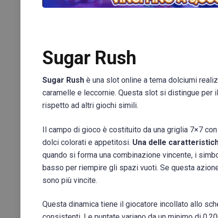
Sugar Rush
Sugar Rush
è una slot online a tema dolciumi realiz
caramelle e leccornie. Questa slot si distingue per i
rispetto ad altri giochi simili.
Il campo di gioco è costituito da una griglia 7×7 con
dolci colorati e appetitosi.
Una delle caratteristic
quando si forma una combinazione vincente, i simbol
basso per riempire gli spazi vuoti. Se questa azione 
sono più vincite.
Questa dinamica tiene il giocatore incollato allo sch
consistenti. Le puntate variano da un minimo di 0,2