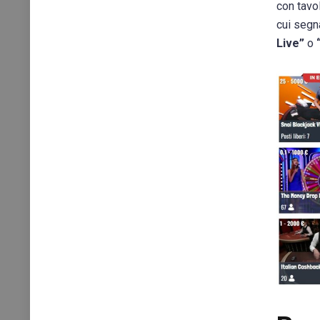
con tavol
cui segn
Live”
o