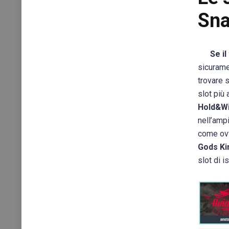
Sna
Se i
sicurame
trovare sl
slot più 
Hold&Wi
nell’amp
come ov
Gods Ki
slot di i