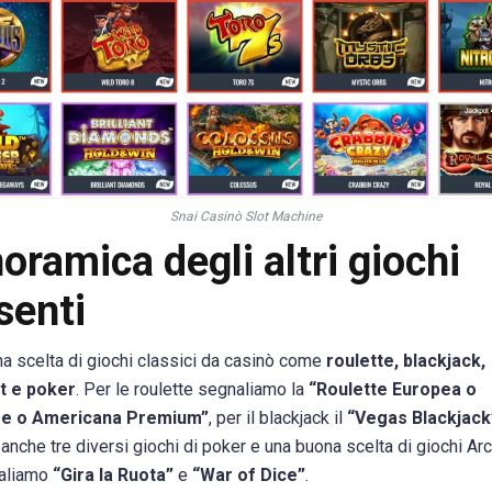
Snai Casinò Slot Machine
oramica degli altri giochi
senti
a scelta di giochi classici da casinò come
roulette, blackjack,
t e poker
. Per le roulette segnaliamo la
“Roulette Europea o
e o Americana Premium”
, per il blackjack il
“Vegas Blackjack
 anche tre diversi giochi di poker e una buona scelta di giochi Ar
naliamo
“Gira la Ruota”
e
“War of Dice”
.