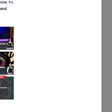
how
, tra
land