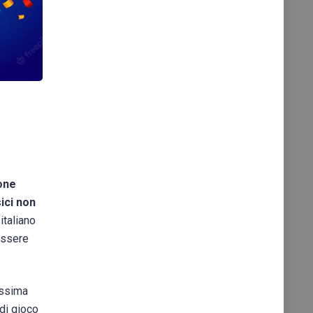
one
ici non
italiano
essere
issima
 di gioco