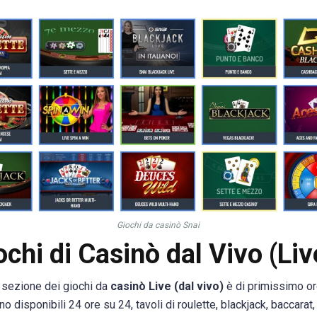
Giochi da casinò Snai
iochi di Casinò dal Vivo (Liv
 sezione dei giochi da
casinò Live (dal vivo)
è di primissimo or
o disponibili 24 ore su 24, tavoli di roulette, blackjack, baccarat,