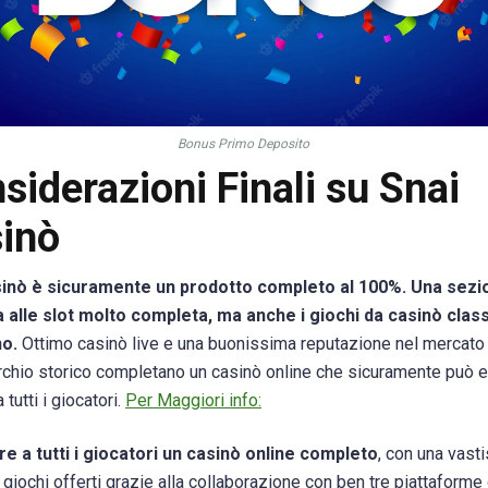
Bonus Primo Deposito
siderazioni Finali su Snai
inò
sinò è sicuramente un prodotto completo al 100%. Una sezi
 alle slot molto completa, ma anche i giochi da casinò class
no.
Ottimo casinò live e una buonissima reputazione nel mercato 
rchio storico completano un casinò online che sicuramente può 
 tutti i giocatori.
Per Maggiori info:
re a tutti i giocatori un casinò online completo
, con una vast
 giochi offerti grazie alla collaborazione con ben tre piattaforme