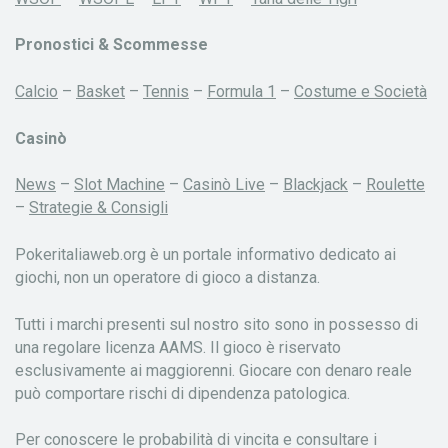
Pronostici & Scommesse
Calcio
–
Basket
–
Tennis
–
Formula 1
–
Costume e Società
Casinò
News
–
Slot Machine
–
Casinò Live
–
Blackjack
–
Roulette
–
Strategie & Consigli
Pokeritaliaweb.org è un portale informativo dedicato ai
giochi, non un operatore di gioco a distanza.
Tutti i marchi presenti sul nostro sito sono in possesso di
una regolare licenza AAMS. Il gioco è riservato
esclusivamente ai maggiorenni. Giocare con denaro reale
può comportare rischi di dipendenza patologica.
Per conoscere le probabilità di vincita e consultare i