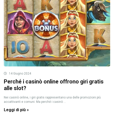
14 Giugno 2024
Perché i casinò online offrono giri gratis
alle slot?
Nei casinò online, i giri gratis rappresentano una delle promozioni più
accattivanti e comuni. Ma perché i casinò ...
Leggi di più »