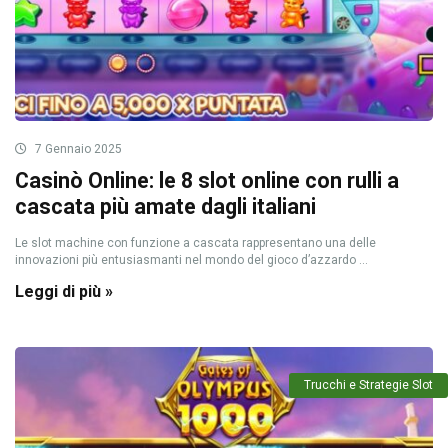
7 Gennaio 2025
Casinò Online: le 8 slot online con rulli a
cascata più amate dagli italiani
Le slot machine con funzione a cascata rappresentano una delle
innovazioni più entusiasmanti nel mondo del gioco d’azzardo ...
Leggi di più »
Trucchi e Strategie Slot