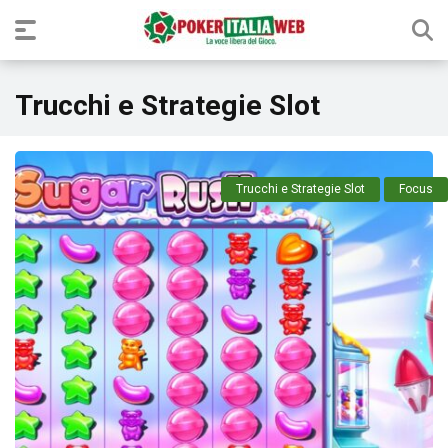
Trucchi e Strategie Slot
Trucchi e Strategie Slot
Focus