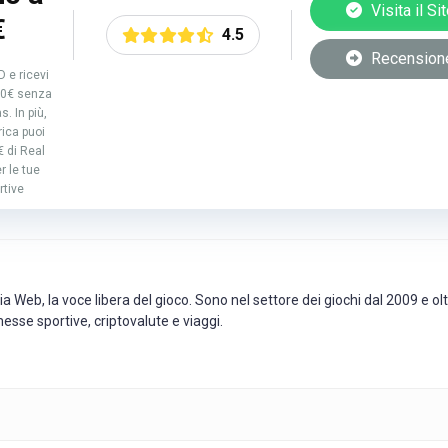
Visita il Si
€
4.5
Recension
D e ricevi
00€ senza
. In più,
rica puoi
€ di Real
r le tue
tive
a Web, la voce libera del gioco. Sono nel settore dei giochi dal 2009 e olt
se sportive, criptovalute e viaggi.