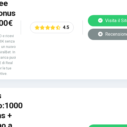
ee
onus
Visita il Si
000€
4.5
Recension
D e ricevi
00€ senza
di un nuovo
ralBet. In
carica puoi
€ di Real
r le tue
tive.
s
o:1000
ns +
no a