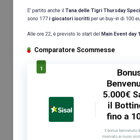
E’ partito anche il
Tana delle Tigri Thursday Speci
sono 177
i giocatori iscritti
per un buy-in di 100 eu
Alle ore 22, è previsto lo start del
Main Event day 
Comparatore Scommesse
1
Bonu
Benvenu
5.000€ S
il Bottin
fino a 1
Il bonus benvenuto d
riservato ai nuovi iscri