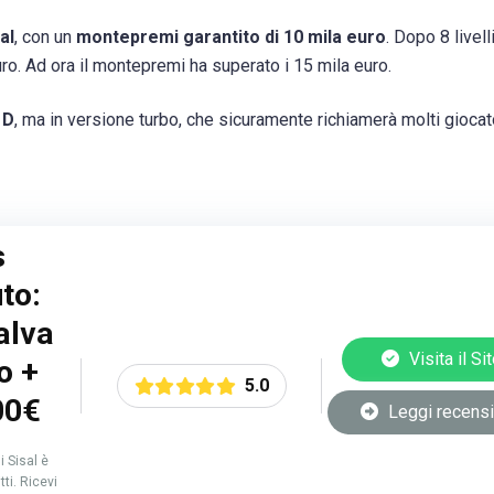
al
, con un
montepremi garantito di 10 mila euro
. Dopo 8 livelli
ro. Ad ora il montepremi ha superato i 15 mila euro.
1D
, ma in versione turbo, che sicuramente richiamerà molti giocator
s
to:
alva
Visita il Si
o +
5.0
00€
Leggi recens
i Sisal è
tti. Ricevi