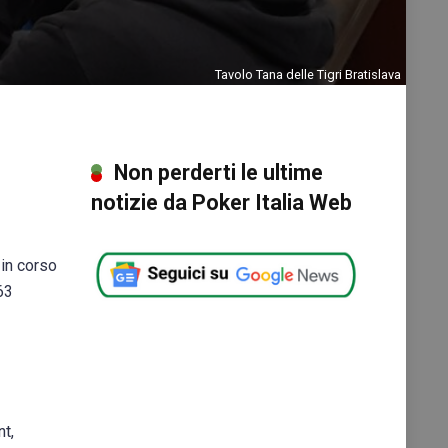
Tavolo Tana delle Tigri Bratislava
Non perderti le ultime
notizie da Poker Italia Web
 in corso
63
t,