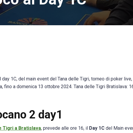
l day 1C, del main event del Tana delle Tigri, torneo di poker live,
a, fino a domenica 13 ottobre 2024. Tana delle Tigri Bratislava: 1
iocano 2 day1
 Tigri a Bratislava
, prevede alle ore 16, il
Day 1C
del Main even