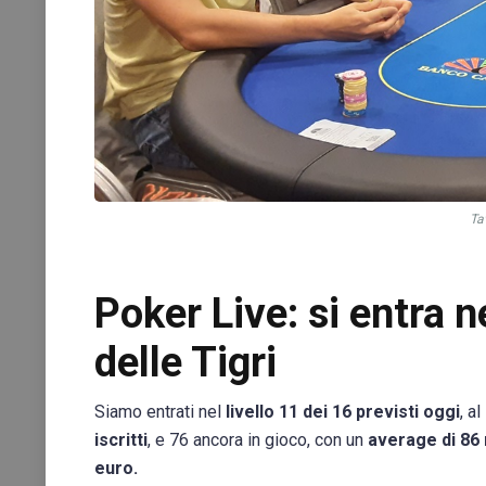
Ta
Poker Live: si entra n
delle Tigri
Siamo entrati nel
livello 11 dei 16 previsti oggi
, al
iscritti
, e 76 ancora in gioco, con un
average di 86 
euro.