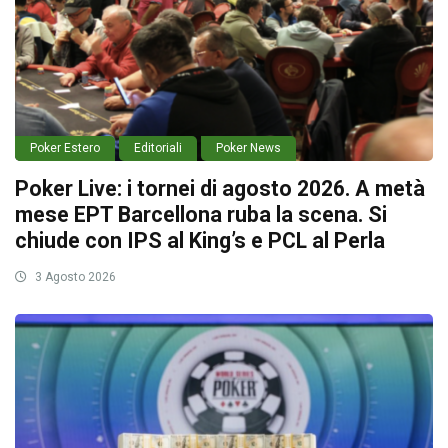
Poker Estero
Editoriali
Poker News
Poker Live: i tornei di agosto 2026. A metà
mese EPT Barcellona ruba la scena. Si
chiude con IPS al King’s e PCL al Perla
3 Agosto 2026