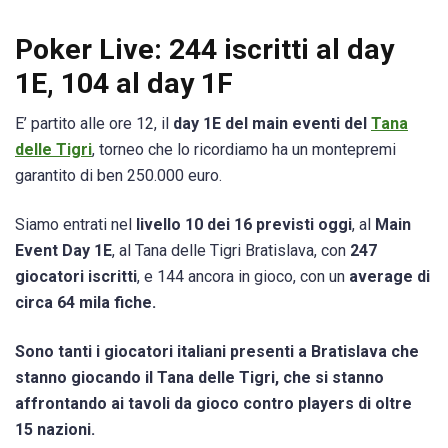
Poker Live: 244 iscritti al day
1E, 104 al day 1F
E’ partito alle ore 12, il
day 1E del main eventi del
Tana
delle Tigri
, torneo che lo ricordiamo ha un montepremi
garantito di ben 250.000 euro.
Siamo entrati nel
livello 10 dei 16 previsti oggi
, al
Main
Event Day 1E
, al Tana delle Tigri Bratislava, con
247
giocatori iscritti
, e 144 ancora in gioco, con un
average di
circa 64 mila fiche.
Sono tanti i giocatori italiani presenti a Bratislava che
stanno giocando il Tana delle Tigri, che si stanno
affrontando ai tavoli da gioco contro players di oltre
15 nazioni.