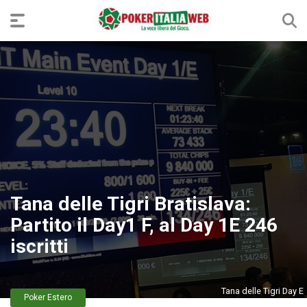
Tana delle Tigri Bratislava:
Partito il Day1 F, al Day 1E 246
iscritti
Tana delle Tigri Day E
Poker Estero