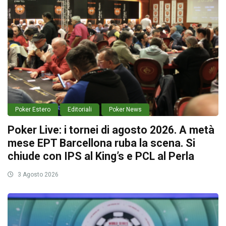
Poker Estero
Editoriali
Poker News
Poker Live: i tornei di agosto 2026. A metà
mese EPT Barcellona ruba la scena. Si
chiude con IPS al King’s e PCL al Perla
3 Agosto 2026