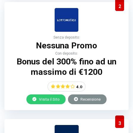
2
Senza deposito:
Nessuna Promo
Con deposito:
Bonus del 300% fino ad un
massimo di €1200
4.0
Visita il Sito
Recensione
3