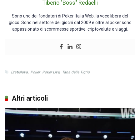
Tiberio "Boss" Redaelli
Sono uno dei fondatori di Poker Italia Web, la voce libera del
gioco. Sono nel settore dei giochi dal 2009 e oltre al poker sono
appassionato di scommesse sportive, criptovalute e viaggi.
Bratislava
,
Poker
,
Poker Live
,
Tana delle Tigriù
Altri articoli