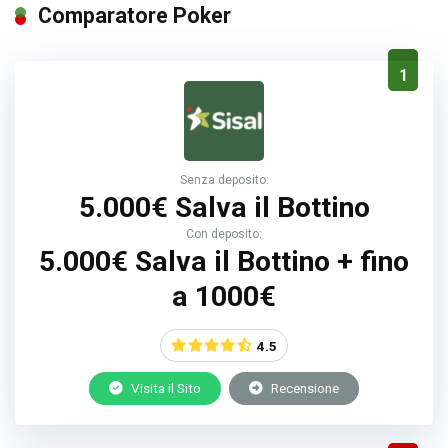
Comparatore Poker
1
Senza deposito:
5.000€ Salva il Bottino
Con deposito:
5.000€ Salva il Bottino + fino
a 1000€
4.5
Visita il Sito
Recensione