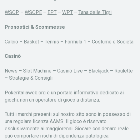
WSOP
–
WSOPE
–
EPT
–
WPT
–
Tana delle Tigri
Pronostici & Scommesse
Calcio
–
Basket
–
Tennis
–
Formula 1
–
Costume e Società
Casinò
News
–
Slot Machine
–
Casinò Live
–
Blackjack
–
Roulette
–
Strategie & Consigli
Pokeritaliaweb.org è un portale informativo dedicato ai
giochi, non un operatore di gioco a distanza.
Tutti i marchi presenti sul nostro sito sono in possesso di
una regolare licenza AAMS. Il gioco è riservato
esclusivamente ai maggiorenni. Giocare con denaro reale
può comportare rischi di dipendenza patologica.