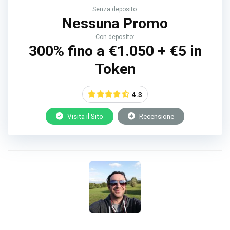
Senza deposito:
Nessuna Promo
Con deposito:
300% fino a €1.050 + €5 in
Token
4.3
Visita il Sito
Recensione