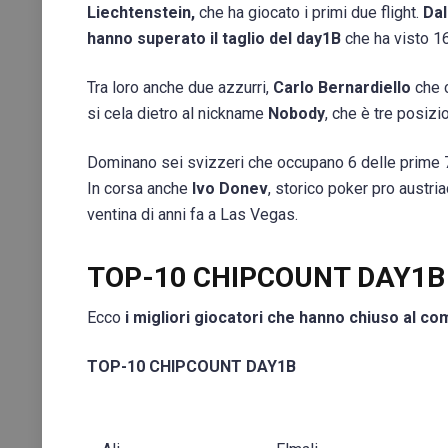
Liechtenstein,
che ha giocato i primi due flight.
Dal
hanno superato il taglio del day1B
che ha visto 166
Tra loro anche due azzurri,
Carlo Bernardiello
che c
si cela dietro al nickname
Nobody
, che è tre posizi
Dominano sei svizzeri che occupano 6 delle prime 7
In corsa anche
Ivo Donev
, storico poker pro austri
ventina di anni fa a Las Vegas.
TOP-10 CHIPCOUNT DAY1B
Ecco
i migliori giocatori che hanno chiuso al c
TOP-10 CHIPCOUNT DAY1B