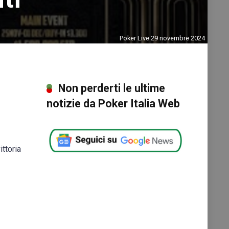
Poker Live 29 novembre 2024
Non perderti le ultime
notizie da Poker Italia Web
ittoria