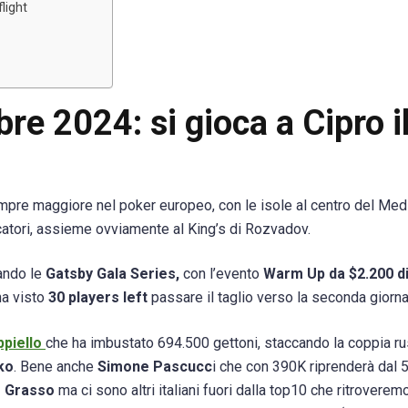
light
e 2024: si gioca a Cipro i
mpre maggiore nel poker europeo, con le isole al centro del Med
ocatori, assieme ovviamente al King’s di Rozvadov.
ando le
Gatsby Gala Series,
con l’evento
Warm Up da $2.200 di
a visto
30 players left
passare il taglio verso la seconda giorna
piello
che ha imbustato 694.500 gettoni, staccando la coppia r
ko
. Bene anche
Simone Pascucc
i che con 390K riprenderà dal 
e Grasso
ma ci sono altri italiani fuori dalla top10 che ritroverem