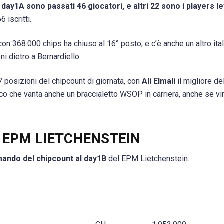
 day1A sono passati 46 giocatori, e altri 22 sono i players l
 iscritti.
on 368.000 chips ha chiuso al 16° posto, e c’è anche un altro ita
oni dietro a Bernardiello.
 posizioni del chipcount di giornata, con
Ali Elmali
il migliore de
aco che vanta anche un braccialetto WSOP in carriera, anche se vi
 EPM LIETCHENSTEIN
omando del chipcount al day1B
del EPM Lietchenstein.