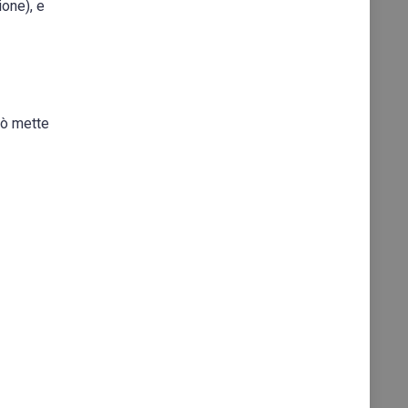
one), e
rò mette