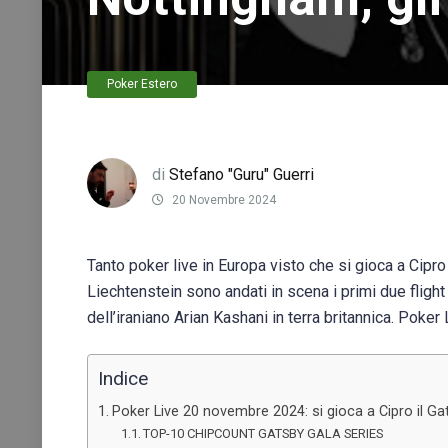
Poker Estero
di
Stefano "Guru" Guerri
20 Novembre 2024
Tanto poker live in Europa visto che si gioca a Cipr
Liechtenstein sono andati in scena i primi due flight
dell’iraniano Arian Kashani in terra britannica. Pok
Indice
Poker Live 20 novembre 2024: si gioca a Cipro il Ga
TOP-10 CHIPCOUNT GATSBY GALA SERIES