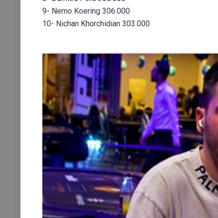
9- Nemo Koering 306.000
10- Nichan Khorchidian 303.000