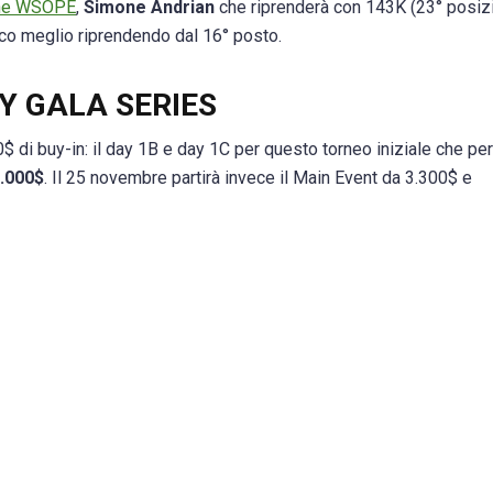
one WSOPE
,
Simone Andrian
che riprenderà con 143K (23° posizi
o meglio riprendendo dal 16° posto.
Y GALA SERIES
0$ di buy-in: il day 1B e day 1C per questo torneo iniziale che pe
0.000$
. Il 25 novembre partirà invece il Main Event da 3.300$ e