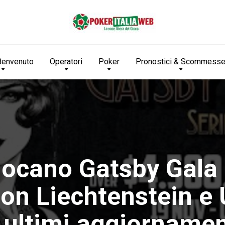
Benvenuto
Operatori
Poker
Pronostici & Scommess
giocano Gatsby Gala 
ion Liechtenstein e 
 ultimi aggiornamen