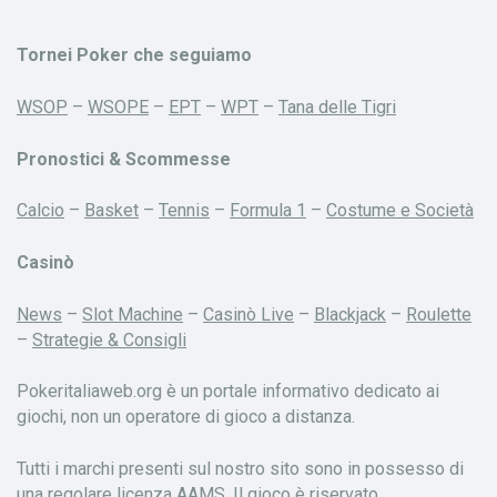
Tornei Poker che seguiamo
WSOP
–
WSOPE
–
EPT
–
WPT
–
Tana delle Tigri
Pronostici & Scommesse
Calcio
–
Basket
–
Tennis
–
Formula 1
–
Costume e Società
Casinò
News
–
Slot Machine
–
Casinò Live
–
Blackjack
–
Roulette
–
Strategie & Consigli
Pokeritaliaweb.org è un portale informativo dedicato ai
giochi, non un operatore di gioco a distanza.
Tutti i marchi presenti sul nostro sito sono in possesso di
una regolare licenza AAMS. Il gioco è riservato