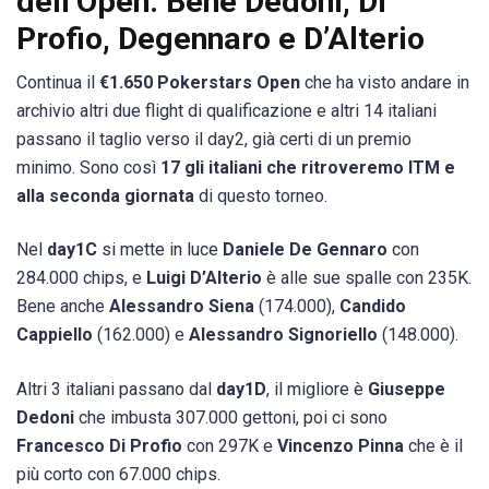
dell’Open. Bene Dedoni, Di
Profio, Degennaro e D’Alterio
Continua il
€1.650 Pokerstars Open
che ha visto andare in
archivio altri due flight di qualificazione e altri 14 italiani
passano il taglio verso il day2, già certi di un premio
minimo. Sono così
17 gli italiani che ritroveremo ITM e
alla seconda giornata
di questo torneo.
Nel
day1C
si mette in luce
Daniele De Gennaro
con
284.000 chips, e
Luigi D’Alterio
è alle sue spalle con 235K.
Bene anche
Alessandro Siena
(174.000),
Candido
Cappiello
(162.000) e
Alessandro Signoriello
(148.000).
Altri 3 italiani passano dal
day1D
, il migliore è
Giuseppe
Dedoni
che imbusta 307.000 gettoni, poi ci sono
Francesco Di Profio
con 297K e
Vincenzo Pinna
che è il
più corto con 67.000 chips.