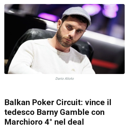
Dario Alioto
Balkan Poker Circuit: vince il
tedesco Barny Gamble con
Marchioro 4° nel deal