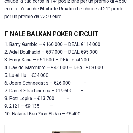
chiude la sua corsa in 14° posizione per un premio di 4.550
euro, e c’è anche
Michele Rinaldi
che chiude al 21° posto
per un premio da 2350 euro.
FINALE BALKAN POKER CIRCUIT
1. Barny Gamble – €160.000 – DEAL €114.000
2. Adel Boulhadid – €87.000 – DEAL €95.300
3. Hurry Kane – €61.500 – DEAL €74.200
4. Davide Marchioro – €43.000 – DEAL €68.000
5. Lulei Hu – €34.000
6. Joerg Schneegass – €26.000 –
7. Daniel Strachinescu – €19.600 –
8. Petr Lepka – €13.700 –
9. 2121 – €9.135 –
10. Natanel Ben Zion Elidan – €6.400