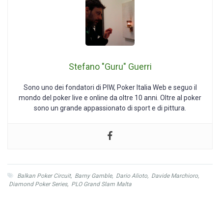
Stefano "Guru" Guerri
Sono uno dei fondatori di PIW, Poker Italia Web e seguo il
mondo del poker live e online da oltre 10 anni. Oltre al poker
sono un grande appassionato di sport e di pittura.
Balkan Poker Circuit
,
Barny Gamble
,
Dario Alioto
,
Davide Marchioro
,
Diamond Poker Series
,
PLO Grand Slam Malta