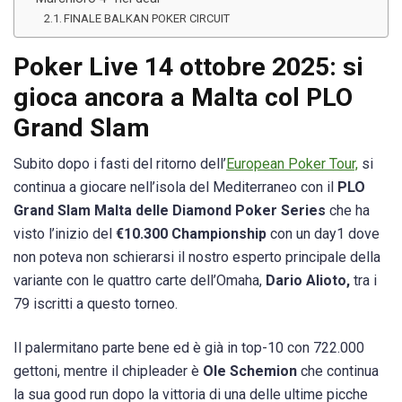
FINALE BALKAN POKER CIRCUIT
Poker Live 14 ottobre 2025: si
gioca ancora a Malta col PLO
Grand Slam
Subito dopo i fasti del ritorno dell’
European Poker Tour,
si
continua a giocare nell’isola del Mediterraneo con il
PLO
Grand Slam Malta delle Diamond Poker Series
che ha
visto l’inizio del
€10.300 Championship
con un day1 dove
non poteva non schierarsi il nostro esperto principale della
variante con le quattro carte dell’Omaha,
Dario Alioto,
tra i
79 iscritti a questo torneo.
Il palermitano parte bene ed è già in top-10 con 722.000
gettoni, mentre il chipleader è
Ole Schemion
che continua
la sua good run dopo la vittoria di una delle ultime picche