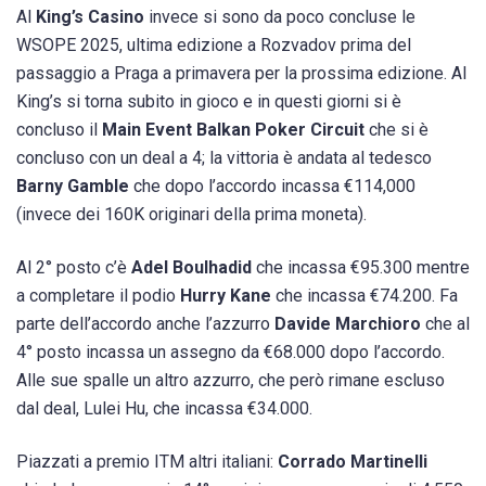
Al
King’s Casino
invece si sono da poco concluse le
WSOPE 2025, ultima edizione a Rozvadov prima del
passaggio a Praga a primavera per la prossima edizione. Al
King’s si torna subito in gioco e in questi giorni si è
concluso il
Main Event Balkan Poker Circuit
che si è
concluso con un deal a 4; la vittoria è andata al tedesco
Barny Gamble
che dopo l’accordo incassa €114,000
(invece dei 160K originari della prima moneta).
Al 2° posto c’è
Adel Boulhadid
che incassa €95.300 mentre
a completare il podio
Hurry Kane
che incassa €74.200. Fa
parte dell’accordo anche l’azzurro
Davide Marchioro
che al
4° posto incassa un assegno da €68.000 dopo l’accordo.
Alle sue spalle un altro azzurro, che però rimane escluso
dal deal, Lulei Hu, che incassa €34.000.
Piazzati a premio ITM altri italiani:
Corrado Martinelli