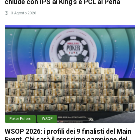
chiude con IPS al King’s e PCL al Perla
3 Agosto 2026
Poker Estero
WSOP
WSOP 2026: i profili dei 9 finalisti del Main
Event. Chi sarà il prossimo campione del