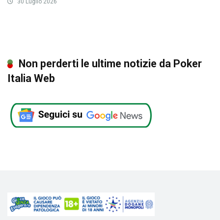
30 Luglio 2026
Non perderti le ultime notizie da Poker
Italia Web