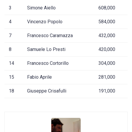
3
Simone Aiello
608,000
4
Vincenzo Popolo
584,000
7
Francesco Caramazza
432,000
8
Samuele Lo Presti
420,000
14
Francesco Cortorillo
304,000
15
Fabio Aprile
281,000
18
Giuseppe Crisafulli
191,000