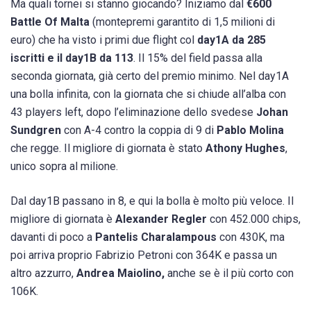
Ma quali tornei si stanno giocando? Iniziamo dal
€600
Battle Of Malta
(montepremi garantito di 1,5 milioni di
euro) che ha visto i primi due flight col
day1A da 285
iscritti e il day1B da 113
. Il 15% del field passa alla
seconda giornata, già certo del premio minimo. Nel day1A
una bolla infinita, con la giornata che si chiude all’alba con
43 players left, dopo l’eliminazione dello svedese
Johan
Sundgren
con A-4 contro la coppia di 9 di
Pablo Molina
che regge. Il migliore di giornata è stato
Athony Hughes
,
unico sopra al milione.
Dal day1B passano in 8, e qui la bolla è molto più veloce. Il
migliore di giornata è
Alexander Regler
con 452.000 chips,
davanti di poco a
Pantelis Charalampous
con 430K, ma
poi arriva proprio Fabrizio Petroni con 364K e passa un
altro azzurro,
Andrea Maiolino,
anche se è il più corto con
106K.