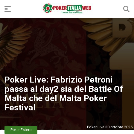
Poker Live: Fabrizio Petroni
passa al day2 sia del Battle Of
Malta che del Malta Poker
Festival
Poker Live 30 ottobre 2025
Poker Estero