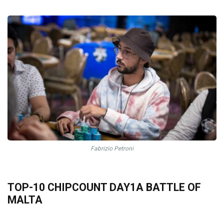
Fabrizio Petroni
TOP-10 CHIPCOUNT DAY1A BATTLE OF
MALTA