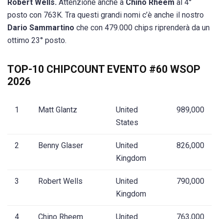
Robert Wells.
Attenzione anche a
Chino Rheem
al 4°
posto con 763K. Tra questi grandi nomi c’è anche il nostro
Dario Sammartino
che con 479.000 chips riprenderà da un
ottimo 23° posto.
TOP-10 CHIPCOUNT EVENTO #60 WSOP
2026
1
Matt Glantz
United
989,000
States
2
Benny Glaser
United
826,000
Kingdom
3
Robert Wells
United
790,000
Kingdom
4
Chino Rheem
United
763,000