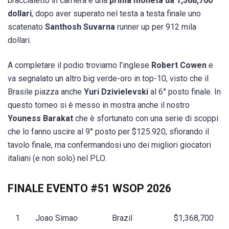
braccialetto in carriera e una
prima moneta da 1,368,700
dollari
, dopo aver superato nel testa a testa finale uno
scatenato
Santhosh Suvarna
runner up per 912 mila
dollari.
A completare il podio troviamo l’inglese
Robert Cowen
e
va segnalato un altro big verde-oro in top-10, visto che il
Brasile piazza anche
Yuri Dzivielevski
al 6° posto finale. In
questo torneo si è messo in mostra anche il nostro
Youness Barakat
che è sfortunato con una serie di scoppi
che lo fanno uscire al 9° posto per $125.920, sfiorando il
tavolo finale, ma confermandosi uno dei migliori giocatori
italiani (e non solo) nel PLO.
FINALE EVENTO #51 WSOP 2026
1
Joao Simao
Brazil
$1,368,700