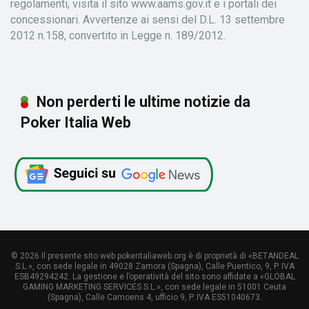
regolamenti, visita il sito www.aams.gov.it e i portali dei
concessionari. Avvertenze ai sensi del D.L. 13 settembre
2012 n.158, convertito in Legge n. 189/2012.
Non perderti le ultime notizie da
Poker Italia Web
© 2026 Il presente sito web pokeritaliaweb.org è di proprietà di «BETANDEAL
S.L.», con sede legale in 49028 Zamora (Spagna), Calle Puentico, 9, P. IVA
ESB49294242. La gestione e l’operatività del sito sono affidate a «GLOBAL
GAMING MARKETING SERVICES S.L.», con sede legale in 51001 Ceuta
(Spagna), Calle Camoens 4, ufficio 9, P. IVA ES51040673.