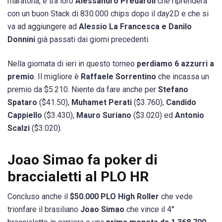
maratona, e tra loro
Alessandro Predaroli
che riprenderà
con un buon Stack di 830.000 chips dopo il day2D e che si
va ad aggiungere ad
Alessio La Francesca e Danilo
Donnini
già passati dai giorni precedenti.
Nella giornata di ieri in questo torneo
perdiamo 6 azzurri a
premio
. Il migliore è
Raffaele Sorrentino
che incassa un
premio da $5.210. Niente da fare anche per
Stefano
Spataro
($41.50),
Muhamet Perati
($3.760),
Candido
Cappiello
($3.430),
Mauro Suriano
($3.020) ed
Antonio
Scalzi
($3.020).
Joao Simao fa poker di
braccialetti al PLO HR
Concluso anche il
$50.000 PLO High Roller
che vede
trionfare il brasiliano
Joao Simao
che vince il 4°