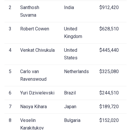
2
Santhosh
India
$912,420
Suvarna
3
Robert Cowen
United
$628,510
Kingdom
4
Venkat Chivukula
United
$445,440
States
5
Carlo van
Netherlands
$325,080
Ravenswoud
6
Yuri Dzivielevski
Brazil
$244,510
7
Naoya Kihara
Japan
$189,720
8
Veselin
Bulgaria
$152,020
Karakitukov