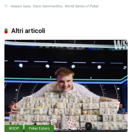
Alessio Isaia
,
Dario Sammartino
,
World Series of Poker
Altri articoli
WSOP
Poker Estero