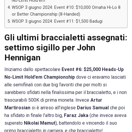
No-Limit Hold’em
WSOP 3 giugno 2024: Event #10: $10,000 Omaha Hi-Lo 8
or Better Championship (8-Handed)
WSOP 3 giugno 2024: Event #11: $1,500 Badugi
Gli ultimi braccialetti assegnati:
settimo sigillo per John
Hennigan
Iniziamo dallo spettacolare
Event #6: $25,000 Heads-Up
No-Limit Hold’em Championship
dove ci eravamo lasciati
alle semifinali con due big favoriti che per molti si
sarebbero sfidati nella finalissima per il braccialetto, e i non
trascurabili 500K di prima moneta. Invece
Artur
Martirosian
si è arreso all’inglese
Darius Samual
che poi
ha sfidato in finale l’altro big,
Faraz Jaka
(che invece aveva
superato
Nikolai Mamut
), battendolo e vincendo il suo
primo braccialetto in carriera, e che braccialetto!