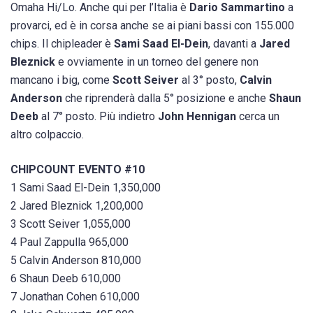
Omaha Hi/Lo. Anche qui per l’Italia è
Dario Sammartino
a
provarci, ed è in corsa anche se ai piani bassi con 155.000
chips. Il chipleader è
Sami Saad El-Dein
, davanti a
Jared
Bleznick
e ovviamente in un torneo del genere non
mancano i big, come
Scott Seiver
al 3° posto,
Calvin
Anderson
che riprenderà dalla 5° posizione e anche
Shaun
Deeb
al 7° posto. Più indietro
John Hennigan
cerca un
altro colpaccio.
CHIPCOUNT EVENTO #10
1 Sami Saad El-Dein 1,350,000
2 Jared Bleznick 1,200,000
3 Scott Seiver 1,055,000
4 Paul Zappulla 965,000
5 Calvin Anderson 810,000
6 Shaun Deeb 610,000
7 Jonathan Cohen 610,000