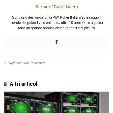
Stefano "Guru" Guerri
Sono uno dei fondatori di PIW, Poker Italia Web e seguo il
mondo del poker live e online da oltre 10 anni. Oltre al poker
sono un grande appassionato di sport e di pittura.
Night on Stars
,
Pokerstars
Altri articoli