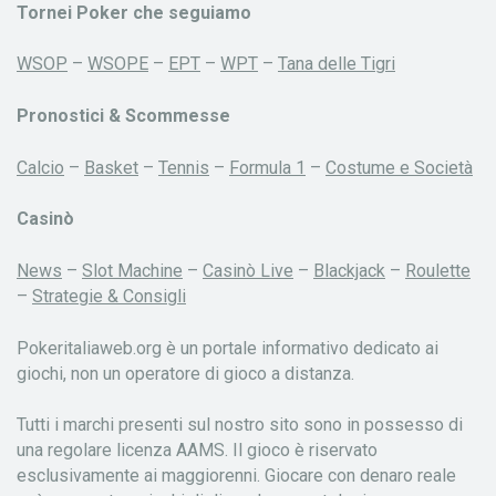
Tornei Poker che seguiamo
WSOP
–
WSOPE
–
EPT
–
WPT
–
Tana delle Tigri
Pronostici & Scommesse
Calcio
–
Basket
–
Tennis
–
Formula 1
–
Costume e Società
Casinò
News
–
Slot Machine
–
Casinò Live
–
Blackjack
–
Roulette
–
Strategie & Consigli
Pokeritaliaweb.org è un portale informativo dedicato ai
giochi, non un operatore di gioco a distanza.
Tutti i marchi presenti sul nostro sito sono in possesso di
una regolare licenza AAMS. Il gioco è riservato
esclusivamente ai maggiorenni. Giocare con denaro reale