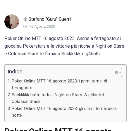
di
Stefano "Guru" Guerri
16 Agosto 2023
Poker Online MTT 16 agosto 2023. Anche a ferragosto si
gioca su Pokerstars e le vittorie più ricche a Night on Stars
e Colossal Stack le firmano Suckkkkk e g4lioth.
Indice
Poker Online MTT 16 agosto 2023: i primi tornei di
ferragosto
Suckkkkk batte tutti al Night on Stars. A g4lioth il
Colossal Stack
Poker Online MTT 16 agosto 2023: gli ultimi tornei della
notte