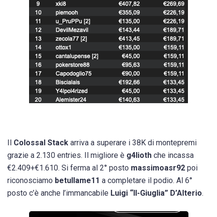
Il
Colossal Stack
arriva a superare i 38K di montepremi
grazie a 2.130 entries. Il migliore è
g4lioth
che incassa
€2.409+€1.610. Si ferma al 2° posto
massimoasr92
poi
riconosciamo
betullame11
a completare il podio. Al 6°
posto c’è anche l’immancabile
Luigi “Il-Giuglia” D’Alterio
.