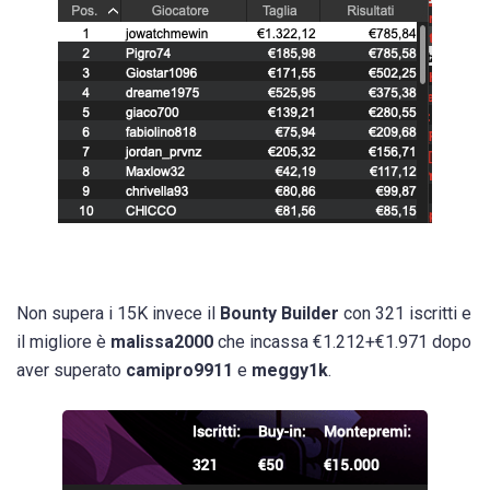
Non supera i 15K invece il
Bounty Builder
con 321 iscritti e
il migliore è
malissa2000
che incassa €1.212+€1.971 dopo
aver superato
camipro9911
e
meggy1k
.