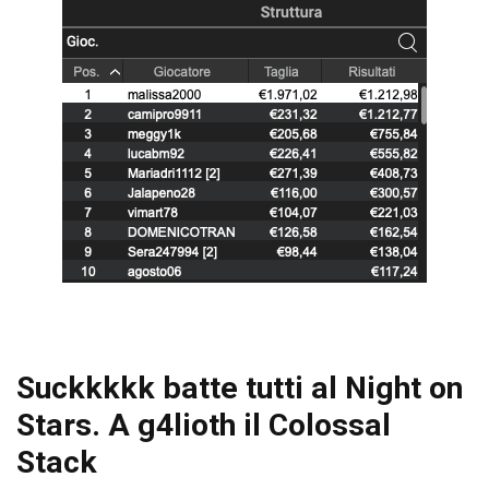
Suckkkkk batte tutti al Night on
Stars. A g4lioth il Colossal
Stack