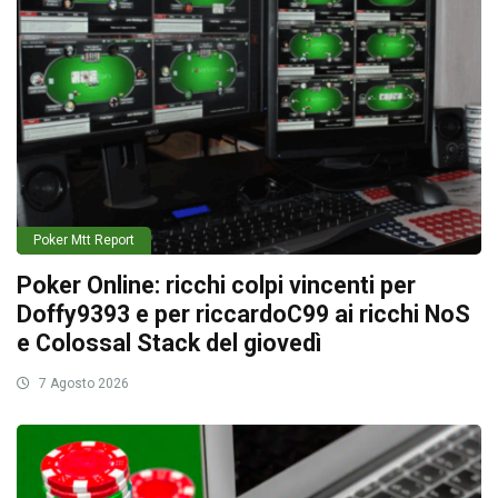
Poker Mtt Report
Poker Online: ricchi colpi vincenti per
Doffy9393 e per riccardoC99 ai ricchi NoS
e Colossal Stack del giovedì
7 Agosto 2026