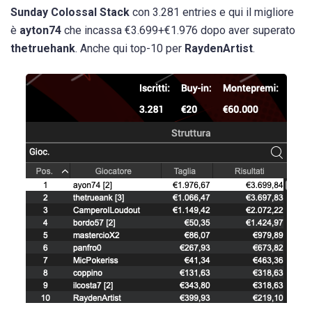
Sunday Colossal Stack
con 3.281 entries e qui il migliore
è
ayton74
che incassa €3.699+€1.976 dopo aver superato
thetruehank
. Anche qui top-10 per
RaydenArtist
.