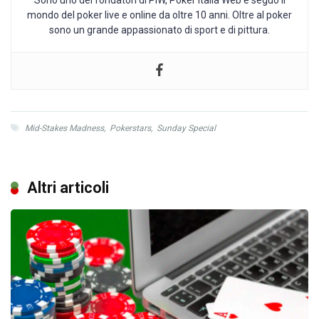
Sono uno dei fondatori di PIW, Poker Italia Web e seguo il
mondo del poker live e online da oltre 10 anni. Oltre al poker
sono un grande appassionato di sport e di pittura.
Mid-Stakes Madness
,
Pokerstars
,
Sunday Special
Altri articoli