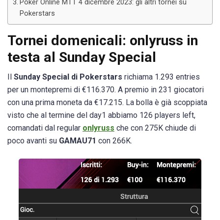
Poker Online MTT 4 dicembre 2023: gli altri tornei su
Pokerstars
Tornei domenicali: onlyruss in
testa al Sunday Special
Il
Sunday Special di Pokerstars
richiama 1.293 entries
per un montepremi di €116.370. A premio in 231 giocatori
con una prima moneta da €17.215. La bolla è già scoppiata
visto che al termine del day1 abbiamo 126 players left,
comandati dal regular
onlyruss
che con 275K chiude di
poco avanti su
GAMAU71
con 266K.