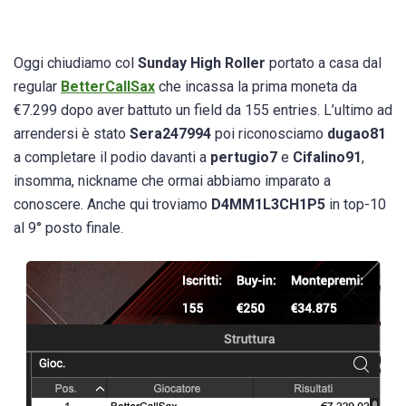
Oggi chiudiamo col
Sunday High Roller
portato a casa dal
regular
BetterCallSax
che incassa la prima moneta da
€7.299 dopo aver battuto un field da 155 entries. L’ultimo ad
arrendersi è stato
Sera247994
poi riconosciamo
dugao81
a completare il podio davanti a
pertugio7
e
Cifalino91
,
insomma, nickname che ormai abbiamo imparato a
conoscere. Anche qui troviamo
D4MM1L3CH1P5
in top-10
al 9° posto finale.