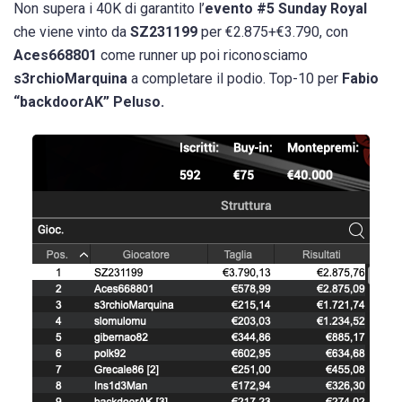
Non supera i 40K di garantito l’
evento #5 Sunday Royal
che viene vinto da
SZ231199
per €2.875+€3.790, con
Aces668801
come runner up poi riconosciamo
s3rchioMarquina
a completare il podio. Top-10 per
Fabio
“backdoorAK” Peluso.