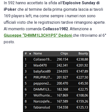
In 592 hanno accettato la sfida all’
Explosive Sunday di
iPoker
che al termine della prima giornata lascia ai tavoli
169 players left, ma come sempre i numeri non sono
ufficiali visto che le registrazioni tardive rimangono aperte.
Al momento comanda
Collasso1982
. Attenzione a
Giuseppe “D4MM1L3CH1P5” Dedoni
che ritroviamo al 6°
posto.