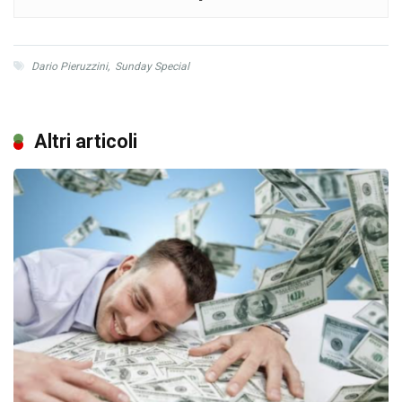
Dario Pieruzzini
,
Sunday Special
Altri articoli