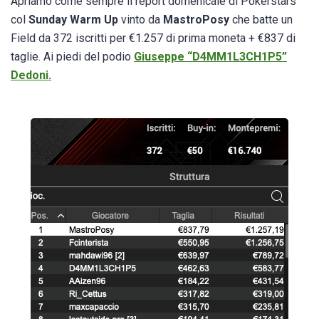
Apriamo come sempre il report domenicale di Pokerstars
col
Sunday Warm Up
vinto da
MastroPosy
che batte un
Field da 372 iscritti per €1.257 di prima moneta + €837 di
taglie. Ai piedi del podio
Giuseppe “D4MM1L3CH1P5”
Dedoni.