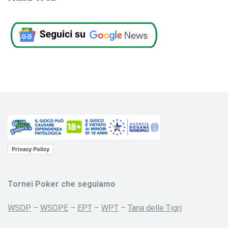
Privacy Policy
Tornei Poker che seguiamo
WSOP
–
WSOPE
–
EPT
–
WPT
–
Tana delle Tigri