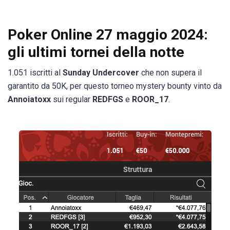
Poker Online 27 maggio 2024:
gli ultimi tornei della notte
1.051 iscritti al
Sunday Undercover
che non supera il
garantito da 50K, per questo torneo mystery bounty vinto da
Annoiatoxx
sui regular
REDFGS
e
ROOR_17
.