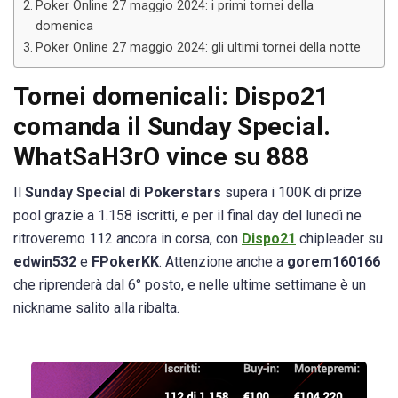
Poker Online 27 maggio 2024: i primi tornei della
domenica
Poker Online 27 maggio 2024: gli ultimi tornei della notte
Tornei domenicali: Dispo21
comanda il Sunday Special.
WhatSaH3rO vince su 888
Il
Sunday Special di Pokerstars
supera i 100K di prize
pool grazie a 1.158 iscritti, e per il final day del lunedì ne
ritroveremo 112 ancora in corsa, con
Dispo21
chipleader su
edwin532
e
FPokerKK
. Attenzione anche a
gorem160166
che riprenderà dal 6° posto, e nelle ultime settimane è un
nickname salito alla ribalta.