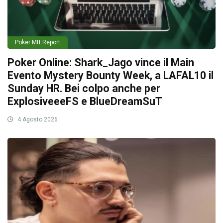
Poker Mtt Report
Poker Online: Shark_Jago vince il Main
Evento Mystery Bounty Week, a LAFAL10 il
Sunday HR. Bei colpo anche per
ExplosiveeeFS e BlueDreamSuT
4 Agosto 2026