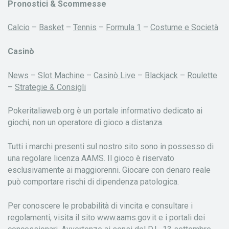
Pronostici & Scommesse
Calcio
–
Basket
–
Tennis
–
Formula 1
–
Costume e Società
Casinò
News
–
Slot Machine
–
Casinò Live
–
Blackjack
–
Roulette
–
Strategie & Consigli
Pokeritaliaweb.org è un portale informativo dedicato ai
giochi, non un operatore di gioco a distanza.
Tutti i marchi presenti sul nostro sito sono in possesso di
una regolare licenza AAMS. Il gioco è riservato
esclusivamente ai maggiorenni. Giocare con denaro reale
può comportare rischi di dipendenza patologica.
Per conoscere le probabilità di vincita e consultare i
regolamenti, visita il sito www.aams.gov.it e i portali dei