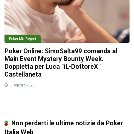
Poker Mtt Report
Poker Online: SimoSalta99 comanda al
Main Event Mystery Bounty Week.
Doppietta per Luca “iL-DottoreX”
Castellaneta
3 Agosto 2026
Non perderti le ultime notizie da Poker
Italia Web