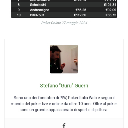
Poker Online 27 maggio 2024
Stefano "Guru" Guerri
Sono uno dei fondatori di PIW, Poker Italia Web e seguo il
mondo del poker live e online da oltre 10 anni. Oltre al poker
sono un grande appassionato di sport e di pittura.