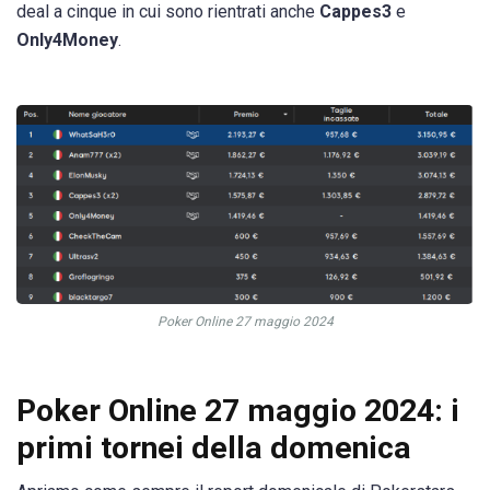
deal a cinque in cui sono rientrati anche
Cappes3
e
Only4Money
.
Poker Online 27 maggio 2024
Poker Online 27 maggio 2024: i
primi tornei della domenica