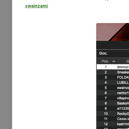
swainzami
.