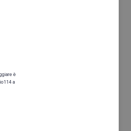
eggiare è
gio114 a