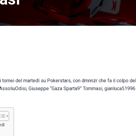
li tornei del martedì su Pokerstars, con dmnnzr che fa il colpo de
7, AssoliuOdisi, Giuseppe “Gaza Sparta9” Tommasi, gianluca51996
edì