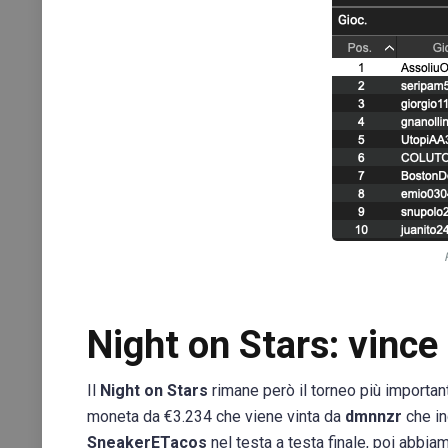
Night on Stars: vinc
Il
Night on Stars
rimane però il torneo più importan
moneta da €3.234 che viene vinta da
dmnnzr
che in
SneakerETacos
nel testa a testa finale, poi abbi