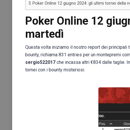
Poker Online 12 giugno 2024: gli ultimi tornei della n
Poker Online 12 giugn
martedì
Questa volta iniziamo il nostro report dei principali
bounty, richiama 831 entries per un montepremi co
sergio522017
che incassa altri €834 dalle taglie.
tornei con i bounty misteriosi.