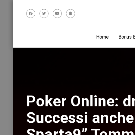
Home
Bonus 
Poker Online: d
Successi anche
Sparta9” Tomm