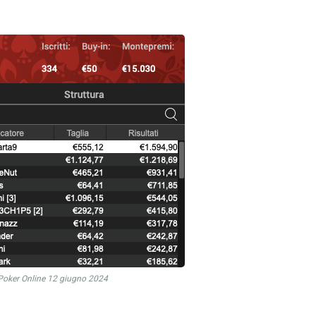
Poker Online 12 giugno 2024