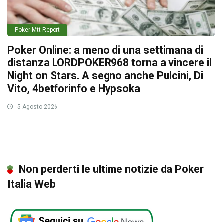
Poker Mtt Report
Poker Online: a meno di una settimana di
distanza LORDPOKER968 torna a vincere il
Night on Stars. A segno anche Pulcini, Di
Vito, 4betforinfo e Hypsoka
5 Agosto 2026
Non perderti le ultime notizie da Poker
Italia Web