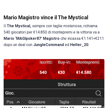
Mario Magistro vince il The Mystical
Il
The Mystical,
sempre con taglie misteriose, richiama
540 giocatori per €14.850 di montepremi e la vittoria va a
Mario ‘MAGIpoker87’ Magistro
che incassa €1.141+€211
dopo un deal con
JungleCommand
ed
Helter_20
.