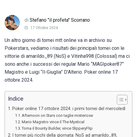
di
Stefano "il profeta" Scorrano
17 Ottobre 2024
Un altro giorno di tornei mtt online va in archivio su
Pokerstars, vediamo i risultati dei principali tornei con le
vittorie di amarildo_89 (NoS) e Vitinha998 (Colossal) ma ci
sono anche i successi dei regular Mario “MAGIpoker87”
Magistro e Luigi “Il-Giuglia” D’Alterio. Poker online 17
ottobre 2024.
Indice
Poker online 17 ottobre 2024: i primi tornei del mercoledì
Afternoon on Stars con taglie misteriose
Mario Magistro vince il The Mystical
Torna il Bounty Builder, vince SlipperyFlip
I tornei più ricchi della giornata: NoS ad amarildo_89,