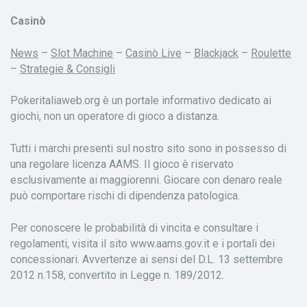
Casinò
News
–
Slot Machine
–
Casinò Live
–
Blackjack
–
Roulette
–
Strategie & Consigli
Pokeritaliaweb.org è un portale informativo dedicato ai
giochi, non un operatore di gioco a distanza.
Tutti i marchi presenti sul nostro sito sono in possesso di
una regolare licenza AAMS. Il gioco è riservato
esclusivamente ai maggiorenni. Giocare con denaro reale
può comportare rischi di dipendenza patologica.
Per conoscere le probabilità di vincita e consultare i
regolamenti, visita il sito www.aams.gov.it e i portali dei
concessionari. Avvertenze ai sensi del D.L. 13 settembre
2012 n.158, convertito in Legge n. 189/2012.