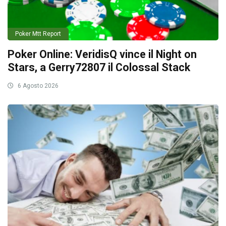
Poker Mtt Report
Poker Online: VeridisQ vince il Night on
Stars, a Gerry72807 il Colossal Stack
6 Agosto 2026