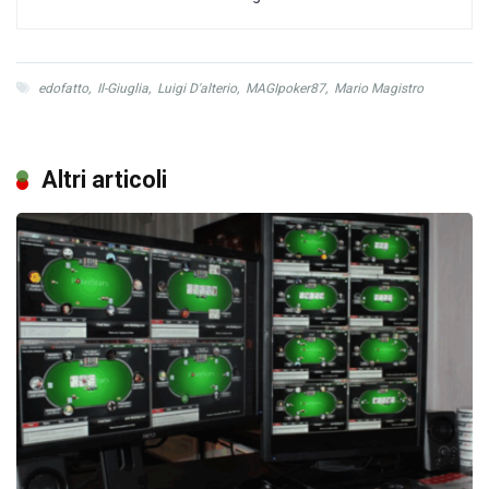
edofatto
,
Il-Giuglia
,
Luigi D'alterio
,
MAGIpoker87
,
Mario Magistro
Altri articoli