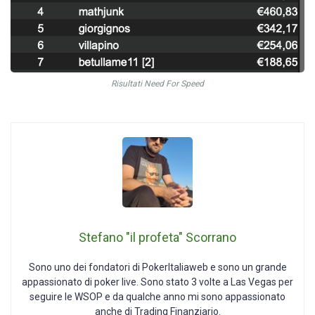
Risultati Need For Speed
Stefano "il profeta" Scorrano
Sono uno dei fondatori di PokerItaliaweb e sono un grande
appassionato di poker live. Sono stato 3 volte a Las Vegas per
seguire le WSOP e da qualche anno mi sono appassionato
anche di Trading Finanziario.