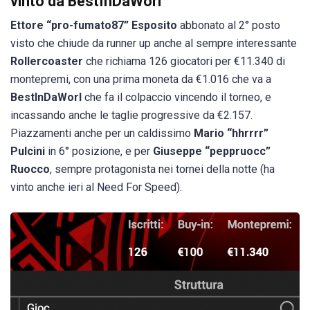
vinto da BestInDaWorl
Ettore “pro-fumato87” Esposito
abbonato al 2° posto
visto che chiude da runner up anche al sempre interessante
Rollercoaster
che richiama 126 giocatori per €11.340 di
montepremi, con una prima moneta da €1.016 che va a
BestInDaWorl
che fa il colpaccio vincendo il torneo, e
incassando anche le taglie progressive da €2.157.
Piazzamenti anche per un caldissimo
Mario “hhrrrr”
Pulcini
in 6° posizione, e per
Giuseppe “peppruocc”
Ruocco
, sempre protagonista nei tornei della notte (ha
vinto anche ieri al Need For Speed).