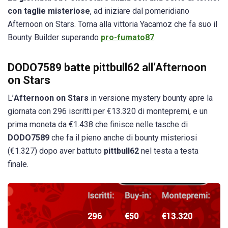
con taglie misteriose
, ad iniziare dal pomeridiano
Afternoon on Stars. Torna alla vittoria Yacamoz che fa suo il
Bounty Builder superando
pro-fumato87
.
DODO7589 batte pittbull62 all’Afternoon
on Stars
L’
Afternoon on Stars
in versione mystery bounty apre la
giornata con 296 iscritti per €13.320 di montepremi, e un
prima moneta da €1.438 che finisce nelle tasche di
DODO7589
che fa il pieno anche di bounty misteriosi
(€1.327) dopo aver battuto
pittbull62
nel testa a testa
finale.