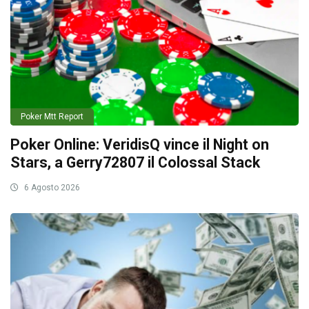
Poker Mtt Report
Poker Online: VeridisQ vince il Night on
Stars, a Gerry72807 il Colossal Stack
6 Agosto 2026