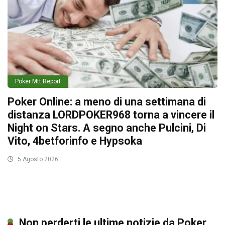
Poker Mtt Report
Poker Online: a meno di una settimana di
distanza LORDPOKER968 torna a vincere il
Night on Stars. A segno anche Pulcini, Di
Vito, 4betforinfo e Hypsoka
5 Agosto 2026
Non perderti le ultime notizie da Poker