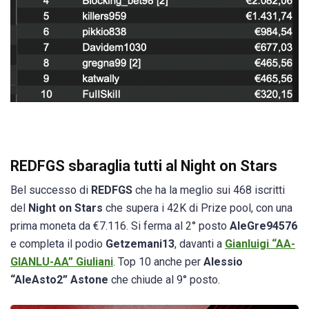
REDFGS sbaraglia tutti al Night on Stars
Bel successo di
REDFGS
che ha la meglio sui 468 iscritti
del
Night on Stars
che supera i 42K di Prize pool, con una
prima moneta da €7.116. Si ferma al 2° posto
AleGre94576
e completa il podio
Getzemani13
, davanti a
Gianluigi “AA-
GIANLU-AA” Giuliani
. Top 10 anche per
Alessio
“AleAsto2” Astone
che chiude al 9° posto.