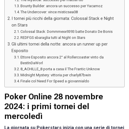
Bounty Builder: ancora un successo per Yacamoz
The Undercover: vince misticsea08
I tornei più ricchi della giornata: Colossal Stack e Night
on Stars
Colossal Stack: Dommmexx9393 batte Donato De Bonis
REDFGS sbaraglia tutti al Night on Stars
Gli ultimi tornei della notte: ancora un runner up per
Esposito
Ettore Esposito ancora 2° al Rollercoaster vinto da
BestInDaWorl
8_ACHILLE_8 porta a casa il The Frantic Unknow
Midnight Mystery: vittoria per charly87bwin
Finale col Need For Speed a giovannialdo
Poker Online 28 novembre
2024: i primi tornei del
mercoledì
La giornata su Pokerstars inizia con una serie di tornei