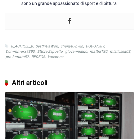
sono un grande appassionato di sport e di pittura.
8_ACHILLE_8
,
BestInDaWorl
,
charly87bwin
,
DODO7589
,
Dommmexx9393
,
Ettore Esposito
,
giovannialdo
,
mattiaT80
,
misticsea08
,
pro-fumato87
,
REDFGS
,
Yacamoz
Altri articoli