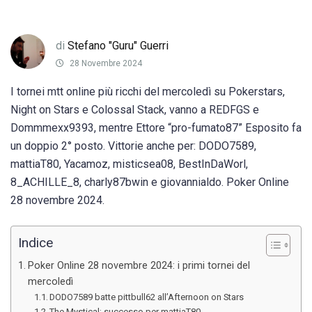
di
Stefano "Guru" Guerri
28 Novembre 2024
I tornei mtt online più ricchi del mercoledì su Pokerstars,
Night on Stars e Colossal Stack, vanno a REDFGS e
Dommmexx9393, mentre Ettore “pro-fumato87” Esposito fa
un doppio 2° posto. Vittorie anche per: DODO7589,
mattiaT80, Yacamoz, misticsea08, BestInDaWorl,
8_ACHILLE_8, charly87bwin e giovannialdo. Poker Online
28 novembre 2024.
Indice
Poker Online 28 novembre 2024: i primi tornei del
mercoledì
DODO7589 batte pittbull62 all’Afternoon on Stars
The Mystical: successo per mattiaT80