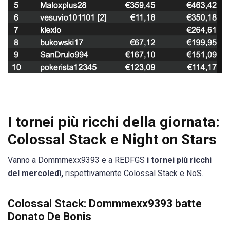
I tornei più ricchi della giornata:
Colossal Stack e Night on Stars
Vanno a Dommmexx9393 e a REDFGS
i tornei più ricchi
del mercoledì,
rispettivamente Colossal Stack e NoS.
Colossal Stack: Dommmexx9393 batte
Donato De Bonis