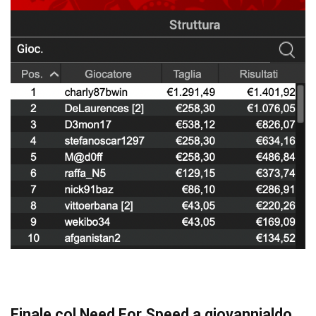
Finale col Need For Speed a giovannialdo