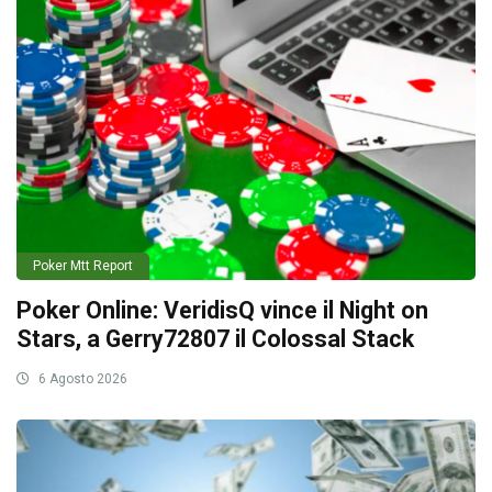
Poker Mtt Report
Poker Online: VeridisQ vince il Night on
Stars, a Gerry72807 il Colossal Stack
6 Agosto 2026