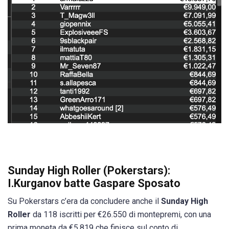
Sunday High Roller (Pokerstars):
I.Kurganov batte Gaspare Sposato
Su Pokerstars c’era da concludere anche il
Sunday High
Roller
da 118 iscritti per €26.550 di montepremi, con una
prima moneta da €5.819 che finisce sul conto di