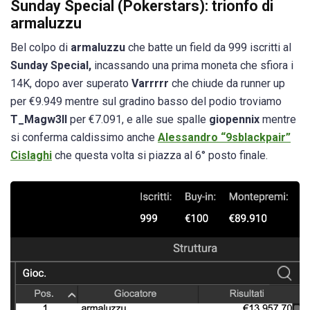
Sunday Special (Pokerstars): trionfo di
armaluzzu
Bel colpo di
armaluzzu
che batte un field da 999 iscritti al
Sunday Special,
incassando una prima moneta che sfiora i
14K, dopo aver superato
Varrrrr
che chiude da runner up
per €9.949 mentre sul gradino basso del podio troviamo
T_Magw3ll
per €7.091, e alle sue spalle
giopennix
mentre
si conferma caldissimo anche
Alessandro “9sblackpair”
Cislaghi
che questa volta si piazza al 6° posto finale.