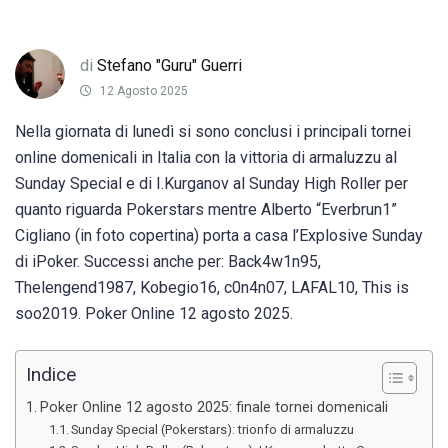
di
Stefano "Guru" Guerri
12 Agosto 2025
Nella giornata di lunedì si sono conclusi i principali tornei
online domenicali in Italia con la vittoria di armaluzzu al
Sunday Special e di I.Kurganov al Sunday High Roller per
quanto riguarda Pokerstars mentre Alberto “Everbrun1”
Cigliano (in foto copertina) porta a casa l’Explosive Sunday
di iPoker. Successi anche per: Back4w1n95,
Thelengend1987, Kobegio16, c0n4n07, LAFAL10, This is
soo2019. Poker Online 12 agosto 2025.
Indice
Poker Online 12 agosto 2025: finale tornei domenicali
Sunday Special (Pokerstars): trionfo di armaluzzu