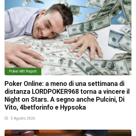
Poker Mtt Report
Poker Online: a meno di una settimana di
distanza LORDPOKER968 torna a vincere il
Night on Stars. A segno anche Pulcini, Di
Vito, 4betforinfo e Hypsoka
5 Agosto 2026