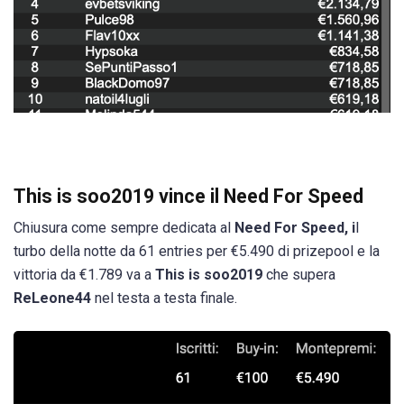
This is soo2019 vince il Need For Speed
Chiusura come sempre dedicata al
Need For Speed, i
l
turbo della notte da 61 entries per €5.490 di prizepool e la
vittoria da €1.789 va a
This is soo2019
che supera
ReLeone44
nel testa a testa finale.