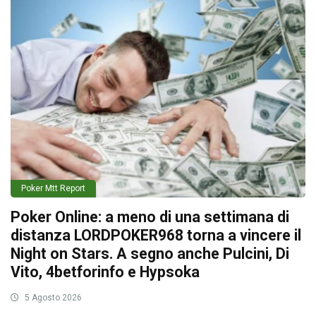
Poker Mtt Report
Poker Online: a meno di una settimana di
distanza LORDPOKER968 torna a vincere il
Night on Stars. A segno anche Pulcini, Di
Vito, 4betforinfo e Hypsoka
5 Agosto 2026