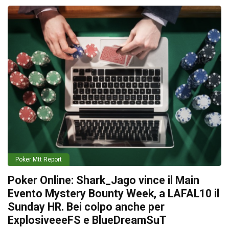
Poker Mtt Report
Poker Online: Shark_Jago vince il Main
Evento Mystery Bounty Week, a LAFAL10 il
Sunday HR. Bei colpo anche per
ExplosiveeeFS e BlueDreamSuT