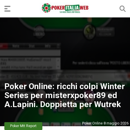
Poker Online: ricchi colpi Winter
Series per misterxpoker89 ed
A.Lapini. Doppietta per Wutrek
Poker Online 8 maggio 2026
Poker Mtt Report