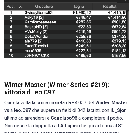
Winter Master (Winter Series #219):
vittoria di leo.C97
Questa volta la prima moneta da €4.057 del
Winter Master
va a
leo.C97
che supera un field di 342 iscritti, con
iL_Sjor
ultimo ad arrendersi e
Canelupo96
a completare il podio.
Non riesce la doppietta ad
A.Lapini
che qui si ferma al 8°