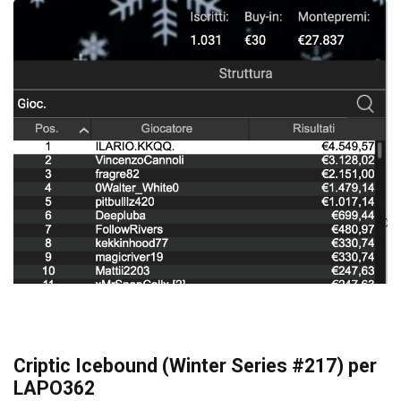
Criptic Icebound (Winter Series #217) per
LAPO362