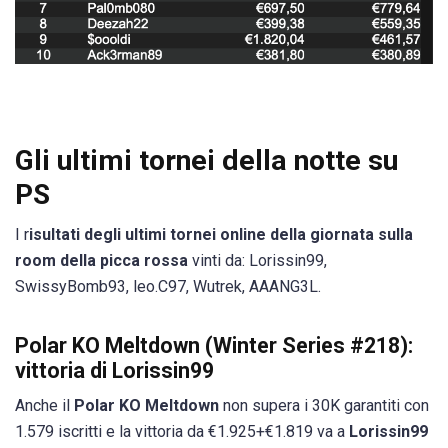
Gli ultimi tornei della notte su
PS
I r
isultati degli ultimi tornei online della giornata sulla
room della picca rossa
vinti da: Lorissin99,
SwissyBomb93, leo.C97, Wutrek, AAANG3L.
Polar KO Meltdown (Winter Series #218):
vittoria di Lorissin99
Anche il
Polar KO Meltdown
non supera i 30K garantiti con
1.579 iscritti e la vittoria da €1.925+€1.819 va a
Lorissin99