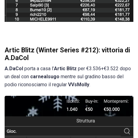
Artic Blitz (Winter Series #212): vittoria di
A.DaCol
A.DaCol
porta a casa l’
Artic Blitz
per €3.536+€3.522 dopo
un deal con
carnealsugo
mentre sul gradino basso del
podio riconosciamo il regular
VVsMolly
.