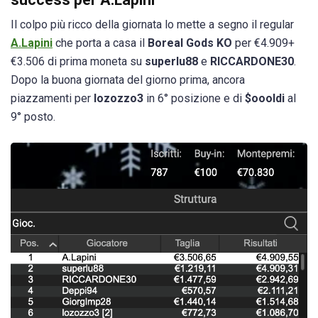
Il colpo più ricco della giornata lo mette a segno il regular
A.Lapini
che porta a casa il
Boreal Gods KO
per €4.909+
€3.506 di prima moneta su
superlu88
e
RICCARDONE30
.
Dopo la buona giornata del giorno prima, ancora
piazzamenti per
lozozzo3
in 6° posizione e di
$oooldi
al
9° posto.