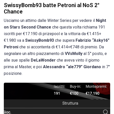
SwissyBomb93 batte Petroni al NoS 2°
Chance
Usciamo un attimo dalle Winter Series per vedere il
Night
on Stars Second Chance
che questa volta richiama 191
iscritti per €17.190 di prizepool e la vittoria da €1.415+
€1.980 va a
SwissyBomb93
che supera
Fabrizio “Asky16”
Petroni
che si accontenta di €1.414+€748 di premio. Da
segnalare un altro piazzamento di
VVsMolly
al 5° posto, e
alle sue spalle
DeLaWonder
che aveva vinto il giorno
prima al Master, e poi
Alessandro “ale779” Giordano
in 7°
posizione.