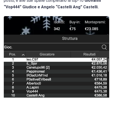
posto, e alle sue spalle completano la top-10
Giovanni
“Vop444” Giudice e Angelo “Castelli Ang” Castelli.