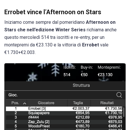
Errobet vince l’Afternoon on Stars
Iniziamo come sempre dal pomeridiano
Afternoon on
Stars che nell’edizione Winter Series
richiama anche
questo mercoledì 514 tra iscritti e re-entry, per un
montepremi da €23.130 e la vittoria di
Errobet
vale
€1.730+€2.003.