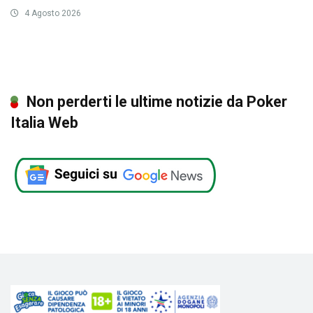
4 Agosto 2026
Non perderti le ultime notizie da Poker
Italia Web