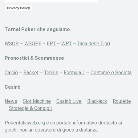
Privacy Policy
Tornei Poker che seguiamo
WSOP
–
WSOPE
–
EPT
–
WPT
–
Tana delle Tigri
Pronostici & Scommesse
Calcio
–
Basket
–
Tennis
–
Formula 1
–
Costume e Società
Casinò
News
–
Slot Machine
–
Casinò Live
–
Blackjack
–
Roulette
–
Strategie & Consigli
Pokeritaliaweb.org è un portale informativo dedicato ai
giochi, non un operatore di gioco a distanza.