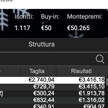
sizione.