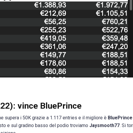
222): vince BluePrince
e supera i 50K grazie a 1.117 entries e il migliore è
BluePrince
sto e sul gradino basso del podio troviamo
Jaysmooth77
. Si to