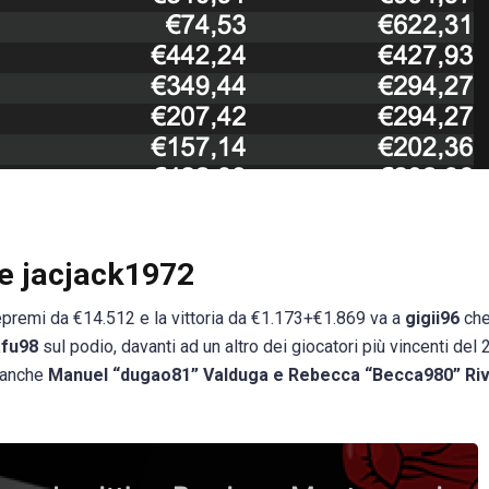
te jacjack1972
epremi da €14.512 e la vittoria da €1.173+€1.869 va a
gigii96
che
afu98
sul podio, davanti ad un altro dei giocatori più vincenti del 
è anche
Manuel “dugao81” Valduga e Rebecca “Becca980” Riv