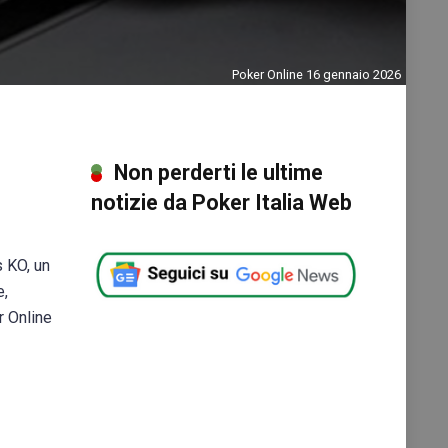
Poker Online 16 gennaio 2026
Non perderti le ultime
notizie da Poker Italia Web
s KO, un
e,
r Online