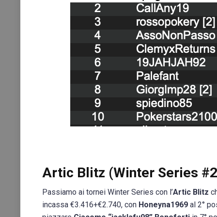
Artic Blitz (Winter Series #
Passiamo ai tornei Winter Series con l’
Artic Blitz
ch
incassa €3.416+€2.740, con
Honeyna1969
al 2° po