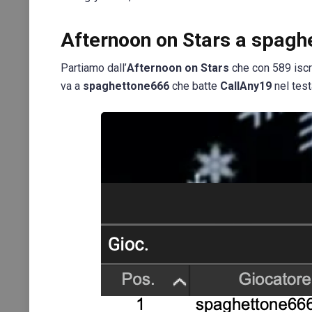
Afternoon on Stars a spagh
Partiamo dall’
Afternoon on Stars
che con 589 iscr
va a
spaghettone666
che batte
CallAny19
nel test