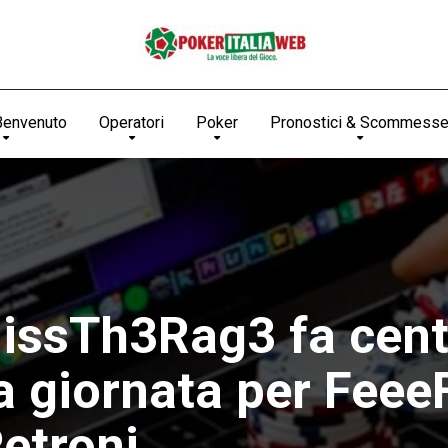
Benvenuto
Operatori
Poker
Pronostici & Scommess
issTh3Rag3 fa cent
 giornata per Feee
etroni