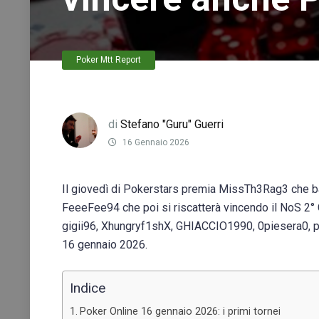
Poker Mtt Report
di
Stefano "Guru" Guerri
16 Gennaio 2026
Il giovedì di Pokerstars premia MissTh3Rag3 che bat
FeeeFee94 che poi si riscatterà vincendo il NoS 2°
gigii96, Xhungryf1shX, GHIACCIO1990, 0piesera0, 
16 gennaio 2026.
Indice
Poker Online 16 gennaio 2026: i primi tornei