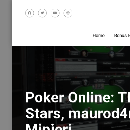
Home
Bonus 
Poker Online: T
Stars, maurod4m
Minieri