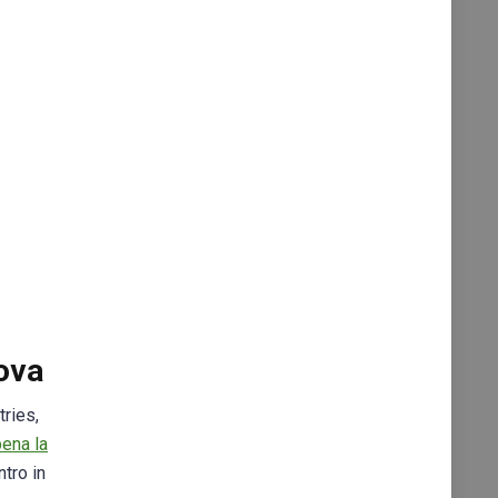
ova
ries,
ena la
ntro in