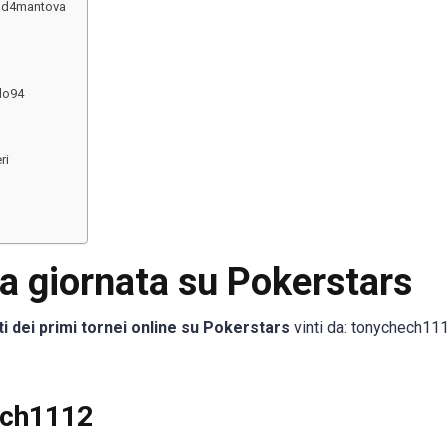
urod4mantova
llo94
ri
lla giornata su Pokerstars
ati dei primi tornei online su Pokerstars
vinti da: tonychech111
ech1112