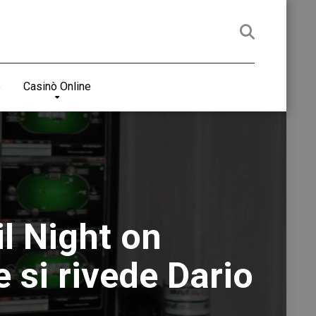
e
Casinò Online
l Night on
 si rivede Dario