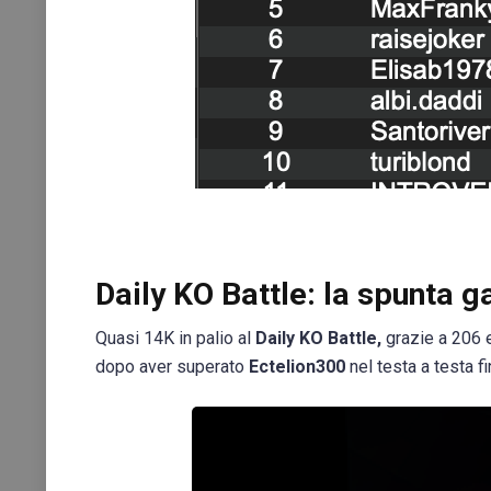
Daily KO Battle: la spunta g
Quasi 14K in palio al
Daily KO Battle,
grazie a 206 e
dopo aver superato
Ectelion300
nel testa a testa fi