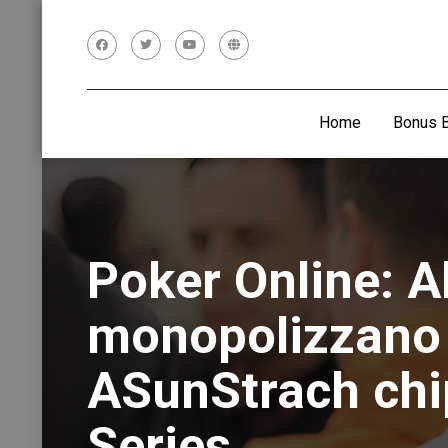
Home
Bonus 
Poker Online: A
monopolizzano 
ASunStrach chip
Series