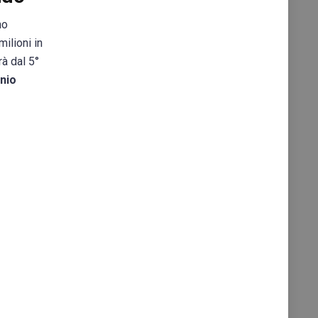
no
ilioni in
rà dal 5°
nio