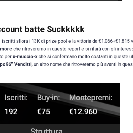
ccount batte Suckkkkk
iscritti sfiora i 13K di prize pool e la vittoria da €1.066+€1.815 
Amore
che ritroveremo in questo report e si rifarà con gli interes
to per
x-muccio-x
che si confermano molto costanti in queste u
po96” Venditti,
un altro nome che ritroveremo più avanti in ques