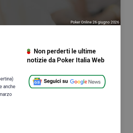
Poker Online 26 giugno 2026
Non perderti le ultime
notizie da Poker Italia Web
ertina)
te anche
 marzo