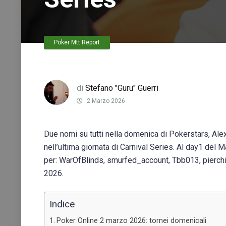
Poker Mtt Report
di
Stefano "Guru" Guerri
2 Marzo 2026
Due nomi su tutti nella domenica di Pokerstars, Ale
nell’ultima giornata di Carnival Series. Al day1 del
per: WarOfBlinds, smurfed_account, Tbb013, pierc
2026.
Indice
Poker Online 2 marzo 2026: tornei domenicali