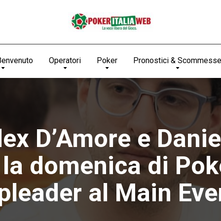
Benvenuto
Operatori
Poker
Pronostici & Scommess
lex D’Amore e Danie
la domenica di Pok
leader al Main Eve