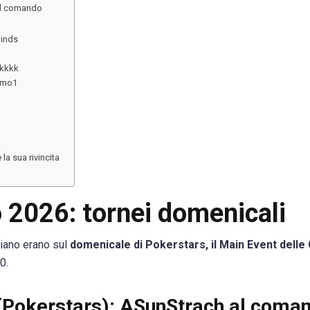
 al comando
linds
kkkkk
gamo1
la sua rivincita
 2026: tornei domenicali
aliano erano sul
domenicale di Pokerstars, il Main Event delle 
0.
 (Pokerstars): ASunStrach al coma