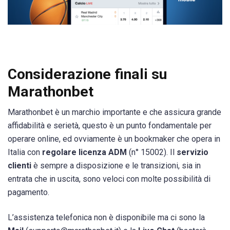
Considerazione finali su
Marathonbet
Marathonbet è un marchio importante e che assicura grande
affidabilità e serietà, questo è un punto fondamentale per
operare online, ed ovviamente è un bookmaker che opera in
Italia con
regolare licenza ADM
(n° 15002). Il
servizio
clienti
è sempre a disposizione e le transizioni, sia in
entrata che in uscita, sono veloci con molte possibilità di
pagamento.
L’assistenza telefonica non è disponibile ma ci sono la