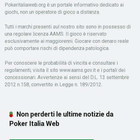
Pokeritaliaweb.org è un portale informativo dedicato ai
giochi, non un operatore di gioco a distanza.
Tutti i marchi presenti sul nostro sito sono in possesso di
una regolare licenza AAMS. Il gioco è riservato
esclusivamente ai maggiorenni. Giocare con denaro reale
può comportare rischi di dipendenza patologica.
Per conoscere le probabilità di vincita e consultare i
regolamenti, visita il sito www.aams.gov.it e i portali dei
concessionari. Avvertenze ai sensi del D.L. 13 settembre
2012 n.158, convertito in Legge n. 189/2012.
Non perderti le ultime notizie da
Poker Italia Web