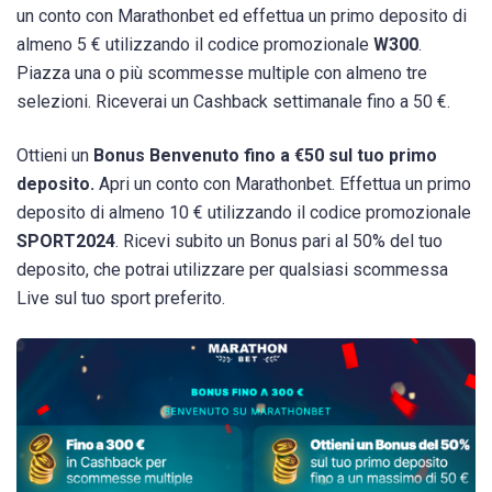
un conto con Marathonbet ed effettua un primo deposito di
almeno 5 € utilizzando il codice promozionale
W300
.
Piazza una o più scommesse multiple con almeno tre
selezioni. Riceverai un Cashback settimanale fino a 50 €.
Ottieni un
Bonus Benvenuto fino a €50 sul tuo primo
deposito.
Apri un conto con Marathonbet. Effettua un primo
deposito di almeno 10 € utilizzando il codice promozionale
SPORT2024
. Ricevi subito un Bonus pari al 50% del tuo
deposito, che potrai utilizzare per qualsiasi scommessa
Live sul tuo sport preferito.