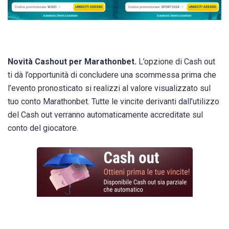
Novità Cashout per Marathonbet.
L’opzione di Cash out
ti dà l’opportunità di concludere una scommessa prima che
l’evento pronosticato si realizzi al valore visualizzato sul
tuo conto Marathonbet. Tutte le vincite derivanti dall’utilizzo
del Cash out verranno automaticamente accreditate sul
conto del giocatore.