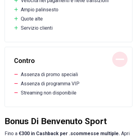
Velocità nei pagamenti e nelle transizioni
Ampio palinsesto
Quote alte
Servizio clienti
Contro
Assenza di promo speciali
Assenza di programma VIP
Streaming non disponibile
Bonus Di Benvenuto Sport
Fino a
€300 in Cashback per .scommesse multiple.
Apri