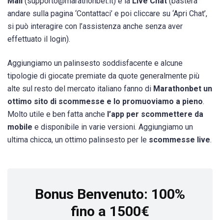
Mail
(supporto@marathonbet.it) e la
Live Chat
(basterà
andare sulla pagina ‘Contattaci’ e poi cliccare su ‘Apri Chat’,
si può interagire con l’assistenza anche senza aver
effettuato il login).
Aggiungiamo un palinsesto soddisfacente e alcune
tipologie di giocate premiate da quote generalmente più
alte sul resto del mercato italiano fanno di
Marathonbet un
ottimo sito di scommesse e lo promuoviamo a pieno
.
Molto utile e ben fatta anche
l’app per scommettere da
mobile
e disponibile in varie versioni. Aggiungiamo un
ultima chicca, un ottimo palinsesto per le
scommesse live
.
Bonus Benvenuto: 100%
fino a 1500€