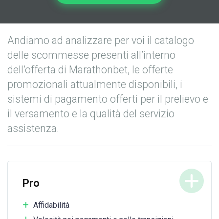
Andiamo ad analizzare per voi il catalogo
delle scommesse presenti all’interno
dell’offerta di Marathonbet, le offerte
promozionali attualmente disponibili, i
sistemi di pagamento offerti per il prelievo e
il versamento e la qualità del servizio
assistenza.
Pro
Affidabilità