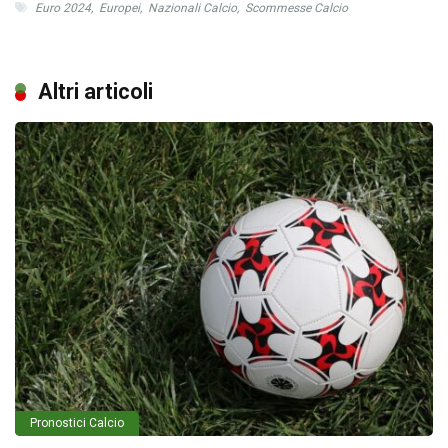
Euro 2024
,
Europei
,
Nazionali Calcio
,
Scommesse Calcio
Altri articoli
Pronostici Calcio