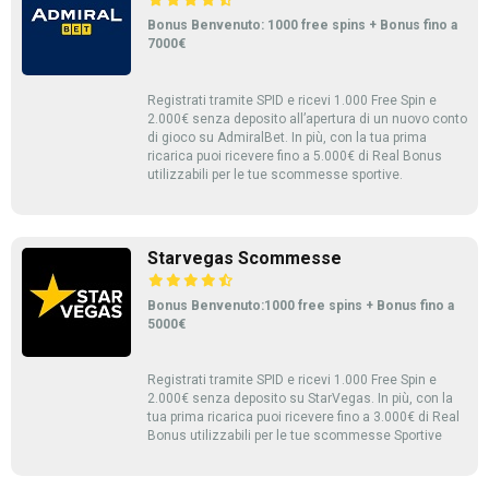
Bonus Benvenuto: 1000 free spins + Bonus fino a
7000€
Registrati tramite SPID e ricevi 1.000 Free Spin e
2.000€ senza deposito all’apertura di un nuovo conto
di gioco su AdmiralBet. In più, con la tua prima
ricarica puoi ricevere fino a 5.000€ di Real Bonus
utilizzabili per le tue scommesse sportive.
Starvegas Scommesse
Bonus Benvenuto:1000 free spins + Bonus fino a
5000€
Registrati tramite SPID e ricevi 1.000 Free Spin e
2.000€ senza deposito su StarVegas. In più, con la
tua prima ricarica puoi ricevere fino a 3.000€ di Real
Bonus utilizzabili per le tue scommesse Sportive