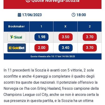
Quote Norvegia-Scozia
17/06/2023
18:00
Bookmaker
1
X
2
1.98
3.50
3.70
2.00
3.40
3.70
Quota rilevata alle 10:17 del 14/06/2023
In 11 precedenti la Scozia è avanti con 5 vittorie, 2 sole
sconfitte e anche 4 pareggi a completare il quadro degli
scontri tra queste due nazionali. Il potenziale offensivo la
Norvegia ce l’ha con Erling Haaland, fresco campione della
Champions League col City, anche se non è ancora certa la
sua presenza in questa partita, e la Scozia ha un ottima