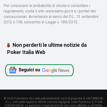
Per conoscere le probabilità di vincita e consultare i
regolamenti, visita il sito www.aams.gov.it e i portali dei
concessionari. Avvertenze ai sensi del D.L. 13 settembre
2012 n.158, convertito in Legge n. 189/2012.
Non perderti le ultime notizie da
Poker Italia Web
© 2026 Il presente sito web pokeritaliaweb.org è di proprietà di «BETANDEAL
S.L.», con sede legale in 49028 Zamora (Spagna), Calle Puentico, 9, P. IVA
ESB49294242. La gestione e l’operatività del sito sono affidate a «GLOBAL