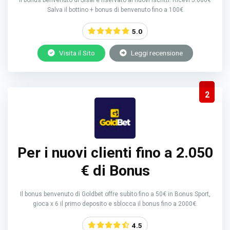
Salva il bottino + bonus di benvenuto fino a 100€
5.0
Visita il Sito
Leggi recensione
2
Per i nuovi clienti fino a 2.050
€ di Bonus
Il bonus benvenuto di Goldbet offre subito fino a 50€ in Bonus Sport,
gioca x 6 il primo deposito e sblocca il bonus fino a 2000€.
4.5