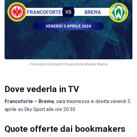
Pronostico Eintracht Francoforte-Werder Brema
Dove vederla in TV
Francoforte – Brema
, sarà trasmessa in diretta venerdi 5
aprile su Sky Sport alle ore 20.30.
Quote offerte dai bookmakers