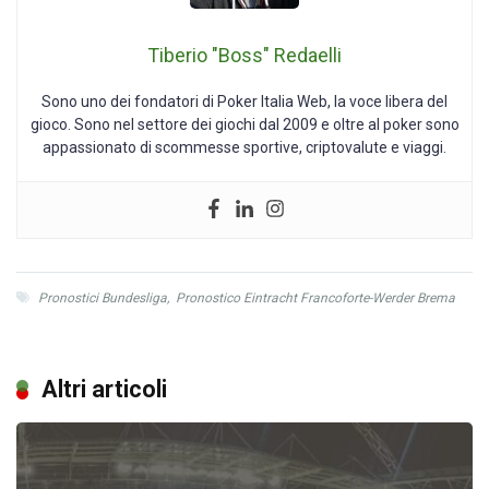
Tiberio "Boss" Redaelli
Sono uno dei fondatori di Poker Italia Web, la voce libera del
gioco. Sono nel settore dei giochi dal 2009 e oltre al poker sono
appassionato di scommesse sportive, criptovalute e viaggi.
Pronostici Bundesliga
,
Pronostico Eintracht Francoforte-Werder Brema
Altri articoli