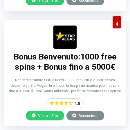
Visita il Sito
Recensione
4
Bonus Benvenuto:1000 free
spins + Bonus fino a 5000€
Registrati tramite SPID e ricevi 1.000 Free Spin e 2.000€ senza
deposito su StarVegas. In più, con la tua prima ricarica puoi ricevere
fino a 3.000€ di Real Bonus utilizzabili per le tue scommesse Sportive
4.5
Visita il Sito
Recensione