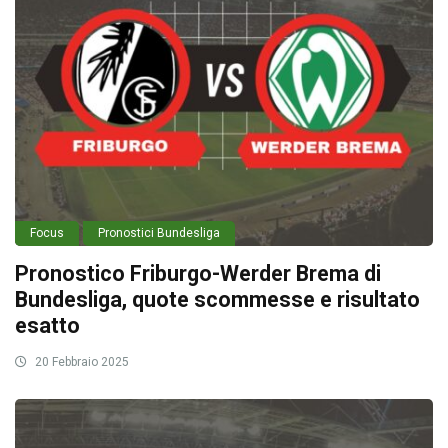
Focus
Pronostici Bundesliga
Pronostico Friburgo-Werder Brema di
Bundesliga, quote scommesse e risultato
esatto
20 Febbraio 2025