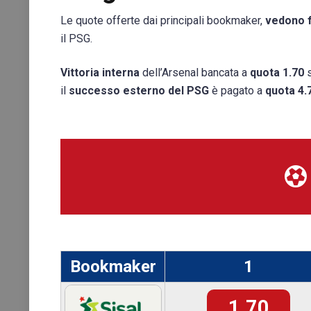
Le quote offerte dai principali bookmaker,
vedono fa
il PSG.
Vittoria interna
dell’Arsenal bancata a
quota 1.70
il
successo esterno del PSG
è pagato a
quota 4.
Bookmaker
1
1.70