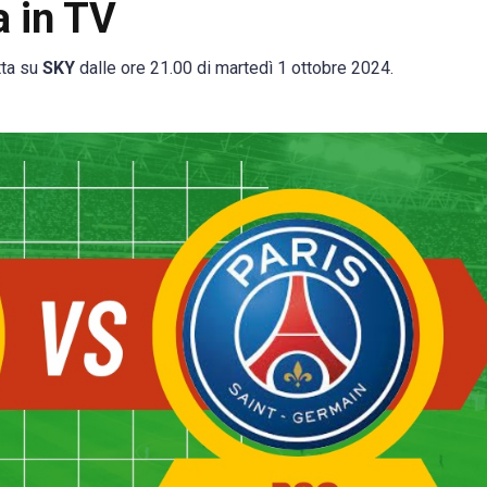
a in TV
tta su
SKY
dalle ore 21.00 di martedì 1 ottobre 2024.