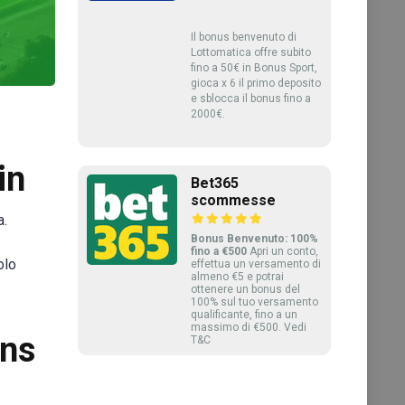
Il bonus benvenuto di
Lottomatica offre subito
fino a 50€ in Bonus Sport,
gioca x 6 il primo deposito
e sblocca il bonus fino a
2000€.
in
Bet365
scommesse
a.
Bonus Benvenuto: 100%
fino a €500
Apri un conto,
olo
effettua un versamento di
almeno €5 e potrai
ottenere un bonus del
100% sul tuo versamento
qualificante, fino a un
massimo di €500. Vedi
ons
T&C