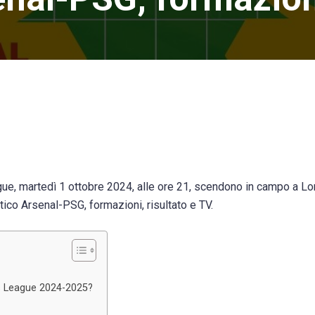
ue, martedì 1 ottobre 2024, alle ore 21, scendono in campo a Lon
tico Arsenal-PSG, formazioni, risultato e TV.
s League 2024-2025?