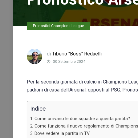
Pronostici Champions League
di
Tiberio "Boss" Redaelli
30 Settembre 2024
Per la seconda giornata di calcio in Champions Leag
padroni di casa dell’Arsenal, opposti al PSG. Pronos
Indice
Come arrivano le due squadre a questa partita?
Come funziona il nuovo regolamento di Champion
Dove vedere la partita in TV