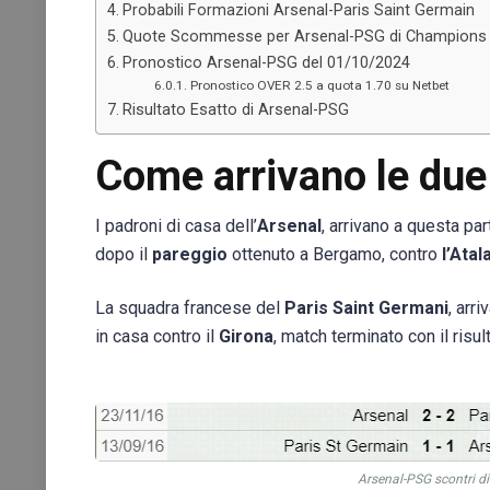
Probabili Formazioni Arsenal-Paris Saint Germain
Quote Scommesse per Arsenal-PSG di Champions
Pronostico Arsenal-PSG del 01/10/2024
Pronostico OVER 2.5 a quota 1.70 su Netbet
Risultato Esatto di Arsenal-PSG
Come arrivano le due
I padroni di casa dell’
Arsenal
, arrivano a questa pa
dopo il
pareggio
ottenuto a Bergamo, contro
l’Atal
La squadra francese del
Paris Saint Germani
, arri
in casa contro il
Girona
, match terminato con il risult
Arsenal-PSG scontri dir