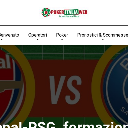
Benvenuto
Operatori
Poker
Pronostici & Scommess
nal-PSG, formazioni