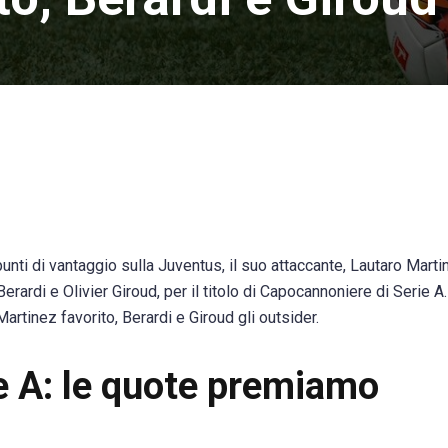
unti di vantaggio sulla Juventus, il suo attaccante, Lautaro Marti
rardi e Olivier Giroud, per il titolo di Capocannoniere di Serie A.
rtinez favorito, Berardi e Giroud gli outsider.
 A: le quote premiamo