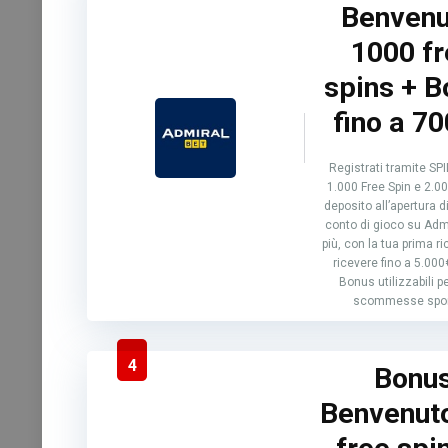
Benvenu
1000 fr
spins + B
fino a 7
Registrati tramite SPI
1.000 Free Spin e 2.0
deposito all’apertura 
conto di gioco su Admi
più, con la tua prima ri
ricevere fino a 5.000
Bonus utilizzabili pe
scommesse spor
4
Bonu
Benvenut