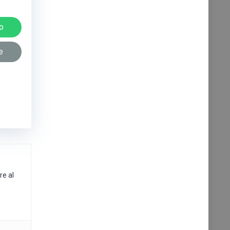
to
e
re al