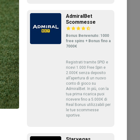
AdmiralBet
Scommesse
Bonus Benvenuto: 1000
free spins + Bonus fino a
7000€
Registrati tramite SPID e
ricevi 1.000 Free Spin e
2.000€ senza deposito
all’apertura di un nuovo
conto di gioco su
AdmiralBet. In più, con la
tua prima ricarica puoi
ricevere fino a 5.000€ di
Real Bonus utilizzabili per
le tue scommesse
sportive.
Starvegas