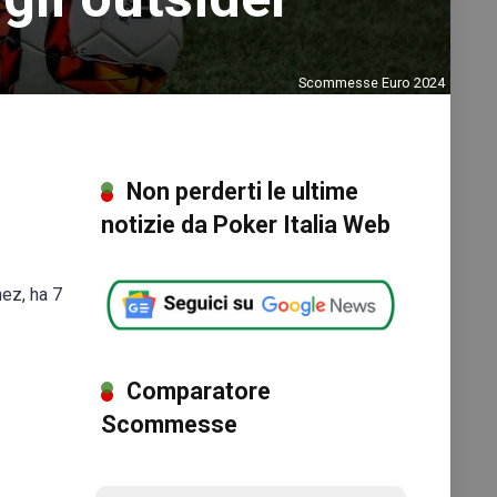
Scommesse Euro 2024
Non perderti le ultime
notizie da Poker Italia Web
nez, ha 7
Comparatore
Scommesse