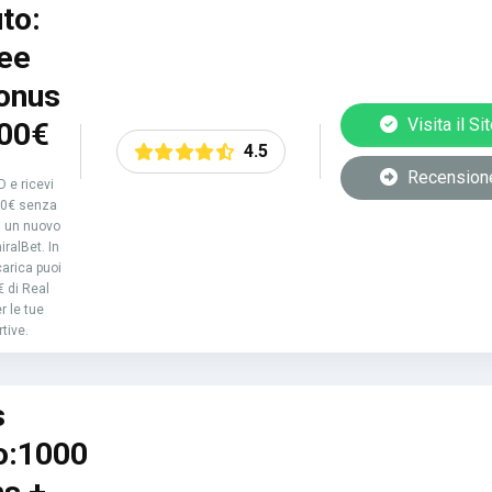
to:
ee
onus
Visita il Si
000€
4.5
Recension
D e ricevi
00€ senza
di un nuovo
ralBet. In
carica puoi
€ di Real
r le tue
tive.
s
o:1000