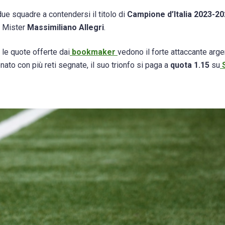
due squadre a contendersi il titolo di
Campione d’Italia 2023-2
 Mister
Massimiliano Allegri
.
, le quote offerte dai
bookmaker
vedono il forte attaccante arge
nato con più reti segnate, il suo trionfo si paga a
quota 1.15
su