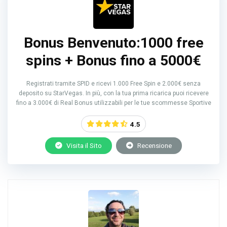
Bonus Benvenuto:1000 free
spins + Bonus fino a 5000€
Registrati tramite SPID e ricevi 1.000 Free Spin e 2.000€ senza
deposito su StarVegas. In più, con la tua prima ricarica puoi ricevere
fino a 3.000€ di Real Bonus utilizzabili per le tue scommesse Sportive
4.5
Visita il Sito
Recensione