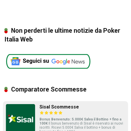
Non perderti le ultime notizie da Poker
Italia Web
Comparatore Scommesse
Sisal Scommesse
Bonus Benvenuto: 5.000€ Salva il Bottino + fino a
100€
Il bonus benvenuto di Sisal è riservato ai nuovi
iscritti. Ricevi 5.000€ Salva il bottino + bonus di