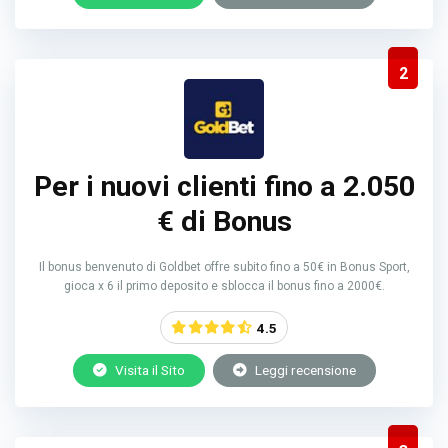
2
Per i nuovi clienti fino a 2.050
€ di Bonus
Il bonus benvenuto di Goldbet offre subito fino a 50€ in Bonus Sport,
gioca x 6 il primo deposito e sblocca il bonus fino a 2000€.
4.5
Visita il Sito
Leggi recensione