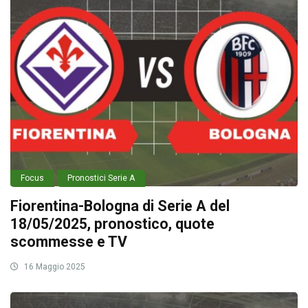
Focus
Pronostici Serie A
Fiorentina-Bologna di Serie A del
18/05/2025, pronostico, quote
scommesse e TV
16 Maggio 2025