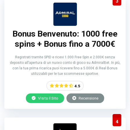
3
Bonus Benvenuto: 1000 free
spins + Bonus fino a 7000€
Registrati tramite SPID e ricevi 1.000 Free Spin e 2.000€ senza
deposito all’apertura di un nuovo conto di gioco su AdmiralBet. In più,
con la tua prima ricarica puoi ricevere fino a 5.000€ di Real Bonus
utilizzabili per le tue scommesse sportive.
4.5
Visita il Sito
Recensione
4