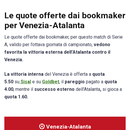
Le quote offerte dai bookmaker
per Venezia-Atalanta
Le quote offerte dai bookmaker, per questo match di Serie
A, valido per l’ottava giornata di campionato,
vedono
favorita la vittoria esterna dell’Atalanta contro il
Venezia.
La vittoria interna
del Venezia è offerta a
quota
5.50
su
Sisal
e su
Goldbet
, il
pareggio
pagato a
quota
4.00
, mentre il
successo esterno
dell’Atalanta
,
si gioca a
quota 1.60.
Venezia-Atalanta