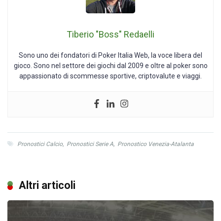
Tiberio "Boss" Redaelli
Sono uno dei fondatori di Poker Italia Web, la voce libera del
gioco. Sono nel settore dei giochi dal 2009 e oltre al poker sono
appassionato di scommesse sportive, criptovalute e viaggi.
Pronostici Calcio
,
Pronostici Serie A
,
Pronostico Venezia-Atalanta
Altri articoli