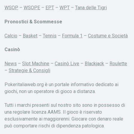
WSOP
–
WSOPE
–
EPT
–
WPT
–
Tana delle Tigri
Pronostici & Scommesse
Calcio
–
Basket
–
Tennis
–
Formula 1
–
Costume e Società
Casinò
News
–
Slot Machine
–
Casinò Live
–
Blackjack
–
Roulette
–
Strategie & Consigli
Pokeritaliaweb.org è un portale informativo dedicato ai
giochi, non un operatore di gioco a distanza.
Tutti i marchi presenti sul nostro sito sono in possesso di
una regolare licenza AAMS. Il gioco è riservato
esclusivamente ai maggiorenni. Giocare con denaro reale
può comportare rischi di dipendenza patologica.