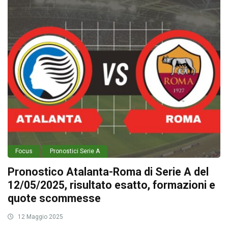
Focus
Pronostici Serie A
Pronostico Atalanta-Roma di Serie A del
12/05/2025, risultato esatto, formazioni e
quote scommesse
12 Maggio 2025