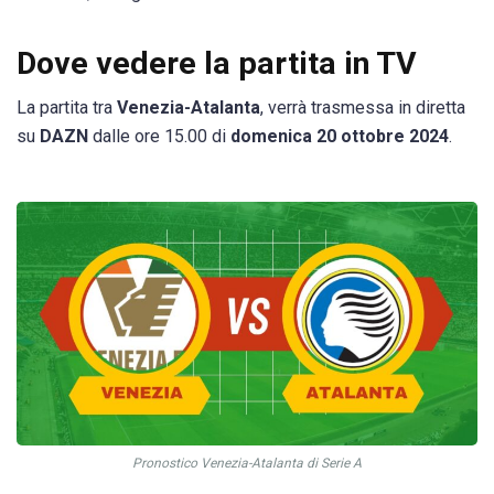
Dove vedere la partita in TV
La partita tra
Venezia-Atalanta
, verrà trasmessa in diretta
su
DAZN
dalle ore 15.00 di
domenica 20 ottobre 2024
.
Pronostico Venezia-Atalanta di Serie A