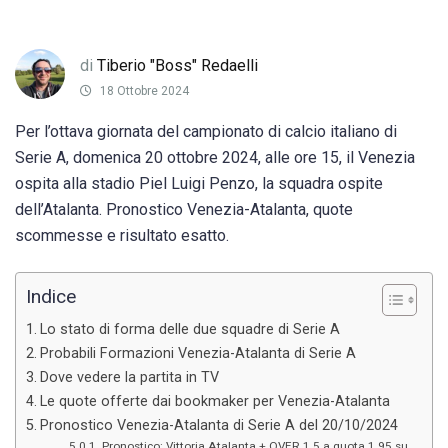
di
Tiberio "Boss" Redaelli
18 Ottobre 2024
Per l’ottava giornata del campionato di calcio italiano di
Serie A, domenica 20 ottobre 2024, alle ore 15, il Venezia
ospita alla stadio Piel Luigi Penzo, la squadra ospite
dell’Atalanta. Pronostico Venezia-Atalanta, quote
scommesse e risultato esatto.
Indice
Lo stato di forma delle due squadre di Serie A
Probabili Formazioni Venezia-Atalanta di Serie A
Dove vedere la partita in TV
Le quote offerte dai bookmaker per Venezia-Atalanta
Pronostico Venezia-Atalanta di Serie A del 20/10/2024
Pronostico: Vittoria Atalanta + OVER 1.5 a quota 1.95 su