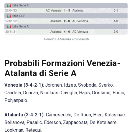
Venezia-Atalanta Precedenti
Probabili Formazioni Venezia-
Atalanta di Serie A
Venezia (3-4-2-1)
: Joronen; Idzes, Svoboda, Sverko;
Candela, Duncan, Nicolussi Caviglia, Haps; Oristanio, Busio;
Pohjanpalo.
Atalanta (3-4-2-1):
Carnesecchi; De Roon, Hien, Kolasinac;
Bellanova, Pasalic, Ederson, Zappacosta; De Ketelaere,
Lookman; Retegui.