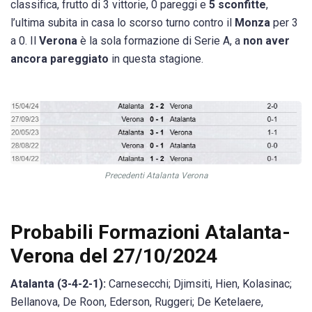
classifica, frutto di 3 vittorie, 0 pareggi e
5 sconfitte
,
l’ultima subita in casa lo scorso turno contro il
Monza
per 3
a 0. Il
Verona
è la sola formazione di Serie A, a
non aver
ancora pareggiato
in questa stagione.
Precedenti Atalanta Verona
Probabili Formazioni Atalanta-
Verona del 27/10/2024
Atalanta (3-4-2-1):
Carnesecchi; Djimsiti, Hien, Kolasinac;
Bellanova, De Roon, Ederson, Ruggeri; De Ketelaere,