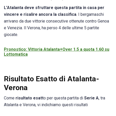
L’Atalanta deve sfruttare questa partita in casa per
vincere e risalire ancora la classifica
. I bergamaschi
arrivano da due vittorie consecutive ottenute contro Genoa
e Venezia. Il Verona, ha perso 4 delle ultime 5 partite
giocate.
Pronostico: Vittoria Atalanta+Over 1.5 a quota 1.60 su
Lottomatica
Risultato Esatto di Atalanta-
Verona
Come
risultato esatt
o per questa partita di
Serie A
, tra
Atalanta e Verona, vi indichiamo questi risultati