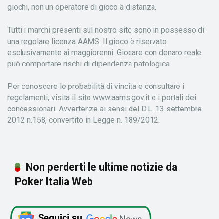
giochi, non un operatore di gioco a distanza.
Tutti i marchi presenti sul nostro sito sono in possesso di
una regolare licenza AAMS. Il gioco è riservato
esclusivamente ai maggiorenni. Giocare con denaro reale
può comportare rischi di dipendenza patologica.
Per conoscere le probabilità di vincita e consultare i
regolamenti, visita il sito www.aams.gov.it e i portali dei
concessionari. Avvertenze ai sensi del D.L. 13 settembre
2012 n.158, convertito in Legge n. 189/2012.
Non perderti le ultime notizie da
Poker Italia Web