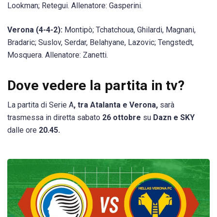
Lookman; Retegui. Allenatore: Gasperini.
Verona (4-4-2):
Montipò; Tchatchoua, Ghilardi, Magnani,
Bradaric; Suslov, Serdar, Belahyane, Lazovic; Tengstedt,
Mosquera. Allenatore: Zanetti.
Dove vedere la partita in tv?
La partita di Serie A
, tra Atalanta e Verona,
sarà
trasmessa in diretta sabato
26 ottobre
su
Dazn e SKY
dalle ore
20.45.