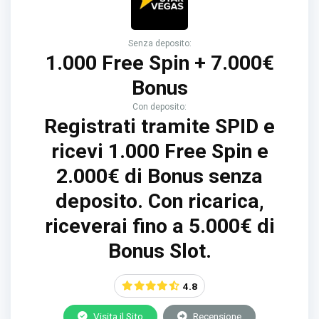
Senza deposito:
1.000 Free Spin + 7.000€
Bonus
Con deposito:
Registrati tramite SPID e
ricevi 1.000 Free Spin e
2.000€ di Bonus senza
deposito. Con ricarica,
riceverai fino a 5.000€ di
Bonus Slot.
4.8
Visita il Sito
Recensione