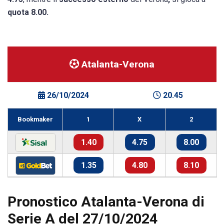
quota 8.00.
Atalanta-Verona
26/10/2024
20.45
Bookmaker
1
X
2
1.40
4.75
8.00
1.35
4.80
8.10
Pronostico Atalanta-Verona di
Serie A del 27/10/2024