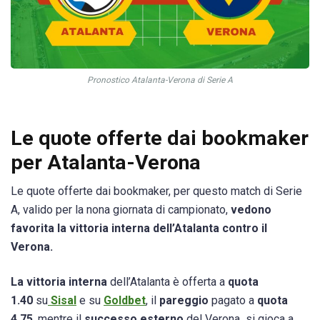
Pronostico Atalanta-Verona di Serie A
Le quote offerte dai bookmaker
per Atalanta-Verona
Le quote offerte dai bookmaker, per questo match di Serie
A, valido per la nona giornata di campionato,
vedono
favorita la vittoria interna dell’Atalanta contro il
Verona.
La vittoria interna
dell’Atalanta è offerta a
quota
1.40
su
Sisal
e su
Goldbet
, il
pareggio
pagato a
quota
4.75
, mentre il
successo esterno
del Verona
,
si gioca a