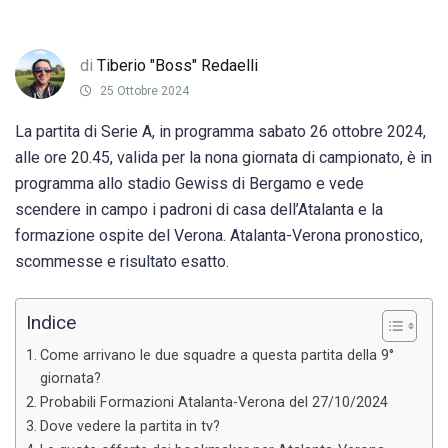
di
Tiberio "Boss" Redaelli
25 Ottobre 2024
La partita di Serie A, in programma sabato 26 ottobre 2024,
alle ore 20.45, valida per la nona giornata di campionato, è in
programma allo stadio Gewiss di Bergamo e vede
scendere in campo i padroni di casa dell’Atalanta e la
formazione ospite del Verona. Atalanta-Verona pronostico,
scommesse e risultato esatto.
Indice
Come arrivano le due squadre a questa partita della 9°
giornata?
Probabili Formazioni Atalanta-Verona del 27/10/2024
Dove vedere la partita in tv?