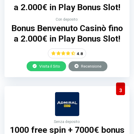
a 2.000€ in Play Bonus Slot!
Con deposito:
Bonus Benvenuto Casinò fino
a 2.000€ in Play Bonus Slot!
4.8
Visita il Sito
Recensione
3
Senza deposito:
1000 free spin + 7000€ bonus