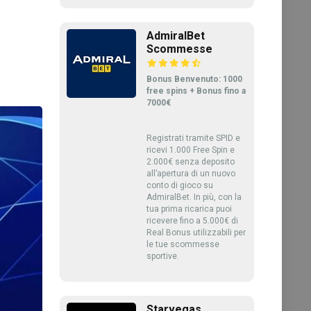
AdmiralBet
Scommesse
Bonus Benvenuto: 1000
free spins + Bonus fino a
7000€
Registrati tramite SPID e
ricevi 1.000 Free Spin e
2.000€ senza deposito
all’apertura di un nuovo
conto di gioco su
AdmiralBet. In più, con la
tua prima ricarica puoi
ricevere fino a 5.000€ di
Real Bonus utilizzabili per
le tue scommesse
sportive.
Starvegas