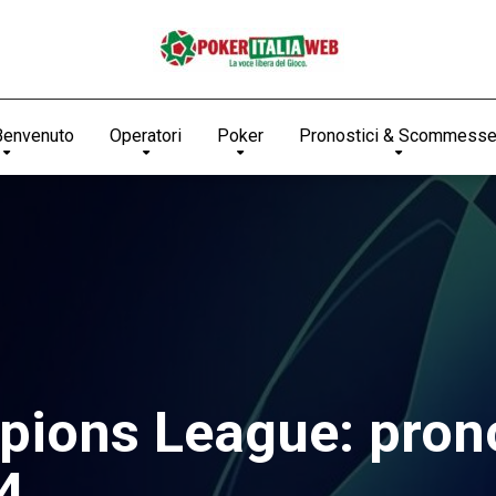
Benvenuto
Operatori
Poker
Pronostici & Scommess
ons League: pronos
4