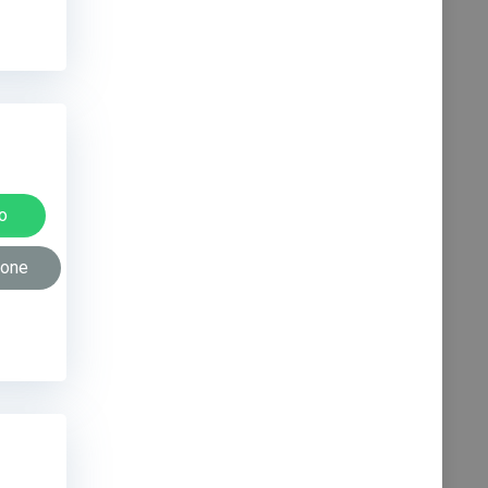
to
ione