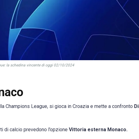
e: la schedina vincente di oggi 02/10/2024
naco
lla Champions League, si gioca in Croazia e mette a confronto
D
rti di calcio prevedono l’opzione
Vittoria esterna Monaco.