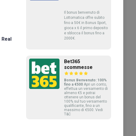
Il bonus benvenuto di
Lottomatica offre subito
fino a 50€ in Bonus Sport,
gioca x 6 il primo deposito
e sblocca il bonus fino a
e Real
2000€.
Bet365
scommesse
Bonus Benvenuto: 100%
fino a €500
Apri un conto,
effettua un versamento di
almeno €5 e potrai
ottenere un bonus del
100% sul tuo versamento
qualificante, fino a un
massimo di €500. Vedi
T&C