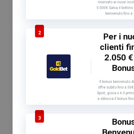
riservato ai nuovi iscri
5.000€ Salva il bottino
benvenuto fino a
2
Per i nu
clienti fi
2.050 €
Bonu
Il bonus benvenuto d
offre subito fino a 50
Sport, gioca x 6 il pri
e sblocca il bonus fin
3
Bonu
Benvenu