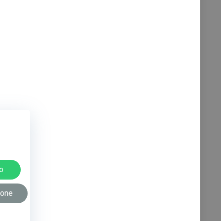
to
ione