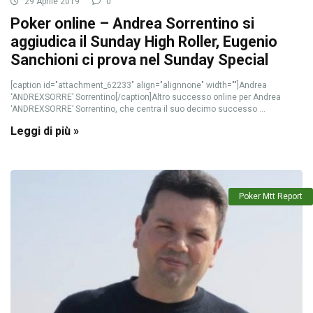
29 Aprile 2019
0
Poker online – Andrea Sorrentino si
aggiudica il Sunday High Roller, Eugenio
Sanchioni ci prova nel Sunday Special
[caption id="attachment_62233" align="alignnone" width=""]Andrea
‘ANDREXSORRE’ Sorrentino[/caption]Altro successo online per Andrea
‘ANDREXSORRE’ Sorrentino, che centra il suo decimo successo ...
Leggi di più »
Poker Mtt Report