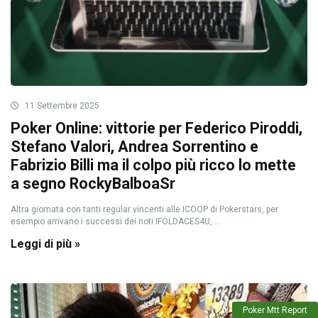
11 Settembre 2025
Poker Online: vittorie per Federico Piroddi,
Stefano Valori, Andrea Sorrentino e
Fabrizio Billi ma il colpo più ricco lo mette
a segno RockyBalboaSr
Altra giornata con tanti regular vincenti alle ICOOP di Pokerstars, per
esempio arrivano i successi dei noti IFOLDACES4U, ...
Leggi di più »
Poker Mtt Report