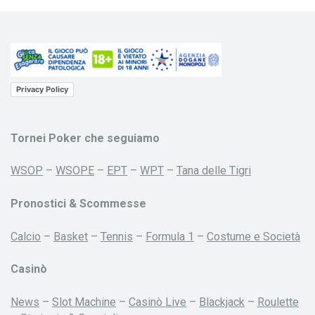
Privacy Policy
Tornei Poker che seguiamo
WSOP
–
WSOPE
–
EPT
–
WPT
–
Tana delle Tigri
Pronostici & Scommesse
Calcio
–
Basket
–
Tennis
–
Formula 1
–
Costume e Società
Casinò
News
–
Slot Machine
–
Casinò Live
–
Blackjack
–
Roulette