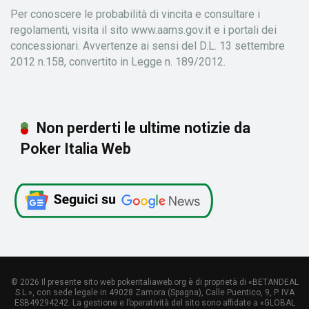
Per conoscere le probabilità di vincita e consultare i
regolamenti, visita il sito www.aams.gov.it e i portali dei
concessionari. Avvertenze ai sensi del D.L. 13 settembre
2012 n.158, convertito in Legge n. 189/2012.
Non perderti le ultime notizie da
Poker Italia Web
© 2026 Il presente sito web pokeritaliaweb.org è di proprietà di «BETANDEAL
S.L.», con sede legale in 49028 Zamora (Spagna), Calle Puentico, 9, P. IVA
ESB49294242. La gestione e l’operatività del sito sono affidate a «GLOBAL