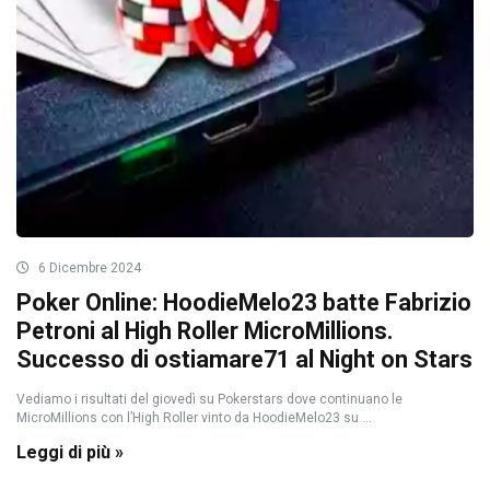
6 Dicembre 2024
Poker Online: HoodieMelo23 batte Fabrizio
Petroni al High Roller MicroMillions.
Successo di ostiamare71 al Night on Stars
Vediamo i risultati del giovedì su Pokerstars dove continuano le
MicroMillions con l’High Roller vinto da HoodieMelo23 su ...
Leggi di più »