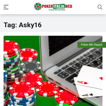
Tag:
Asky16
Poker Mtt Report