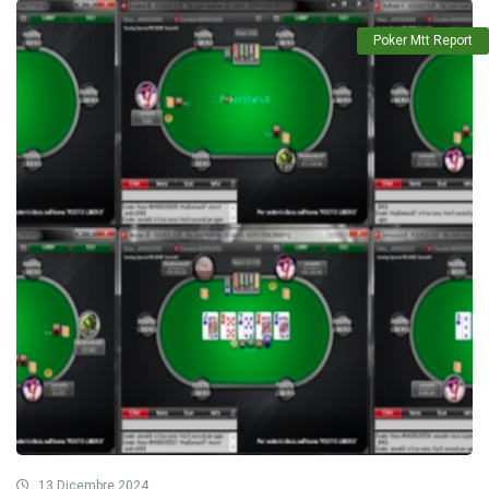
Poker Mtt Report
13 Dicembre 2024