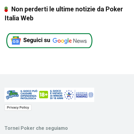
Non perderti le ultime notizie da Poker
Italia Web
Privacy Policy
Tornei Poker che seguiamo