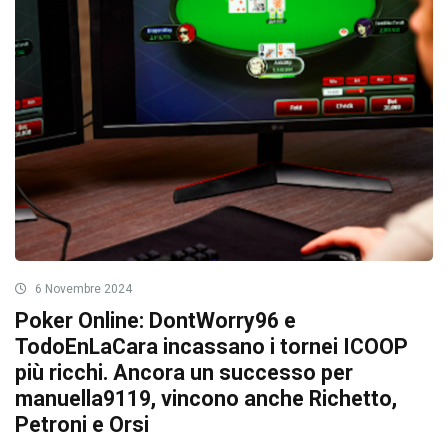
6 Novembre 2024
Poker Online: DontWorry96 e
TodoEnLaCara incassano i tornei ICOOP
più ricchi. Ancora un successo per
manuella9119, vincono anche Richetto,
Petroni e Orsi