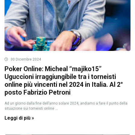
30 Dicembre 2024
Poker Online: Micheal “majiko15”
Uguccioni irraggiungibile tra i torneisti
online più vincenti nel 2024 in Italia. Al 2°
posto Fabrizio Petroni
Ad un giorno dalla fine dell’anno solare 2024, andiamo a fare il punto della
situazione sui torneisti online ...
Leggi di più »