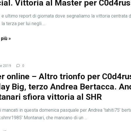
ial. Vittoria al Master per C0d4rus
e ultimo report di giornata dove segnaliamo la vittoria centrata 
la terza per lui negli ...
 più »
le 2019
0
r online – Altro trionfo per C0d4ru
ay Big, terzo Andrea Bertacca. An
anari sfiora vittoria al SHR
 mancati in questa domenica pasquale per Andrea ‘tahiti75’ bert
kshmr1985' Montanari, che mancano di un ...