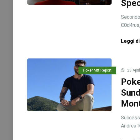
Spec
Secondo 
C0d4rus, 
Leggi di
Poker Mtt Report
23 Apri
Poke
Sund
Mont
Successi
Andrea '