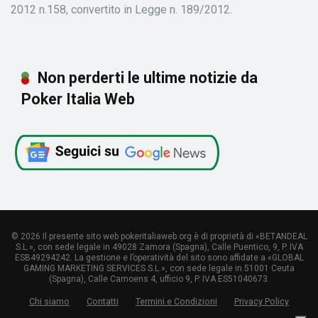
2012 n.158, convertito in Legge n. 189/2012.
Non perderti le ultime notizie da
Poker Italia Web
© 2026 Il presente sito web pokeritaliaweb.org è di proprietà di «BETANDEAL
S.L.», con sede legale in 49028 Zamora (Spagna), Calle Puentico, 9, P. IVA
ESB49294242. La gestione e l’operatività del sito sono affidate a «GLOBAL
GAMING MARKETING SERVICES S.L.», con sede legale in 51001 Ceuta
(Spagna), Calle Camoens 4, ufficio 9, P. IVA ES51040673.
Chi siamo
Contatti
Termini e Condizioni
Privacy Policy