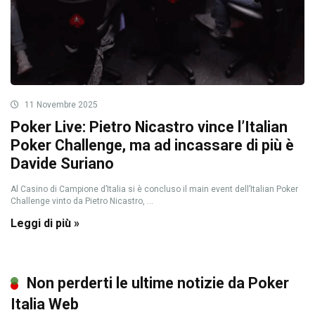
11 Novembre 2025
Poker Live: Pietro Nicastro vince l’Italian
Poker Challenge, ma ad incassare di più è
Davide Suriano
Al Casino di Campione d’Italia si è concluso il main event dell’Italian Poker
Challenge vinto da Pietro Nicastro, ...
Leggi di più »
Non perderti le ultime notizie da Poker
Italia Web