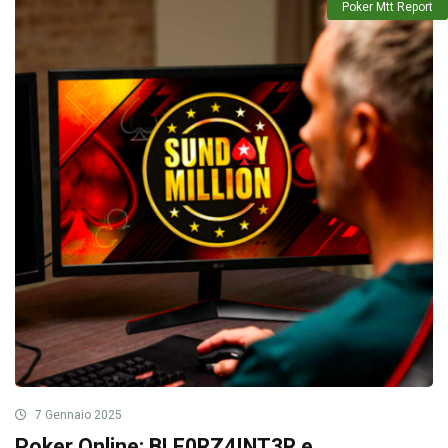
Poker Mtt Report
7 Gennaio 2025
Poker Online: BLF0RZ4INT3R e