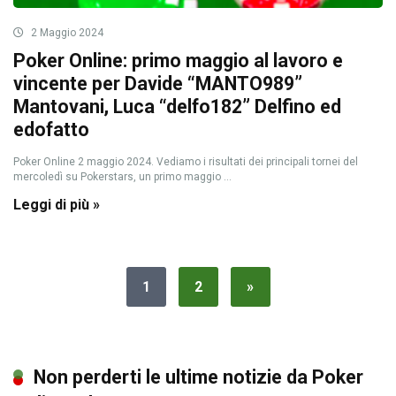
2 Maggio 2024
Poker Online: primo maggio al lavoro e
vincente per Davide “MANTO989”
Mantovani, Luca “delfo182” Delfino ed
edofatto
Poker Online 2 maggio 2024. Vediamo i risultati dei principali tornei del
mercoledì su Pokerstars, un primo maggio ...
Leggi di più »
1
2
»
Non perderti le ultime notizie da Poker