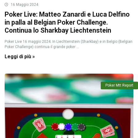
16 Maggio 2024
Poker Live: Matteo Zanardi e Luca Delfino
in palla al Belgian Poker Challenge.
Continua lo Sharkbay Liechtenstein
Poker Live 16 maggio 2024. In Liechtenstein (Sharkbay) e in Belgio (Belgian
Poker Challenge) continua il grande poker ...
Leggi di più »
Poker Mtt Report