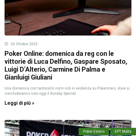
20 Ottobre 2025
Poker Online: domenica da reg con le
vittorie di Luca Delfino, Gaspare Sposato,
Luigi D’Alterio, Carmine Di Palma e
Gianluigi Giuliani
Una domenica con tantissimi nomi noti in evidenza su Pokerstars, dove si
concluderanno solo oggi il Sunday Special ...
Leggi di più »
Poker Estero
EPT Malta