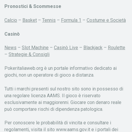
Pronostici & Scommesse
Calcio
–
Basket
–
Tennis
–
Formula 1
–
Costume e Società
Casinò
News
–
Slot Machine
–
Casinò Live
–
Blackjack
–
Roulette
–
Strategie & Consigli
Pokeritaliaweb.org è un portale informativo dedicato ai
giochi, non un operatore di gioco a distanza.
Tutti i marchi presenti sul nostro sito sono in possesso di
una regolare licenza AAMS. Il gioco è riservato
esclusivamente ai maggiorenni. Giocare con denaro reale
può comportare rischi di dipendenza patologica.
Per conoscere le probabilità di vincita e consultare i
regolamenti, visita il sito www.aams.gov.it e i portali dei