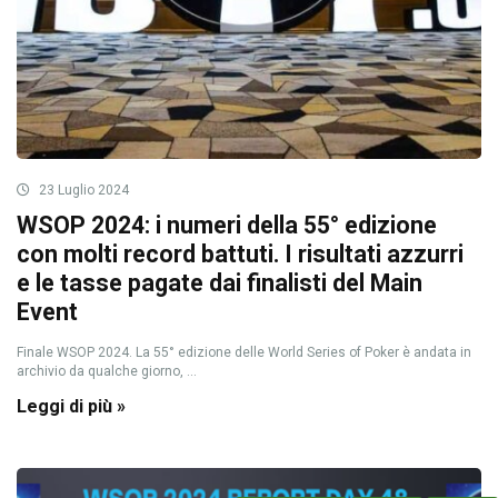
23 Luglio 2024
WSOP 2024: i numeri della 55° edizione
con molti record battuti. I risultati azzurri
e le tasse pagate dai finalisti del Main
Event
Finale WSOP 2024. La 55° edizione delle World Series of Poker è andata in
archivio da qualche giorno, ...
Leggi di più »