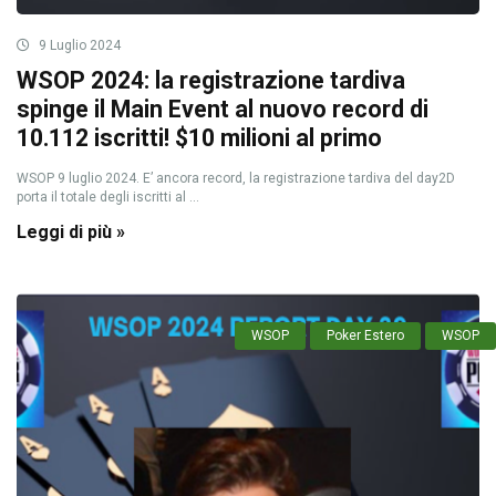
9 Luglio 2024
WSOP 2024: la registrazione tardiva
spinge il Main Event al nuovo record di
10.112 iscritti! $10 milioni al primo
WSOP 9 luglio 2024. E’ ancora record, la registrazione tardiva del day2D
porta il totale degli iscritti al ...
Leggi di più »
WSOP
Poker Estero
WSOP