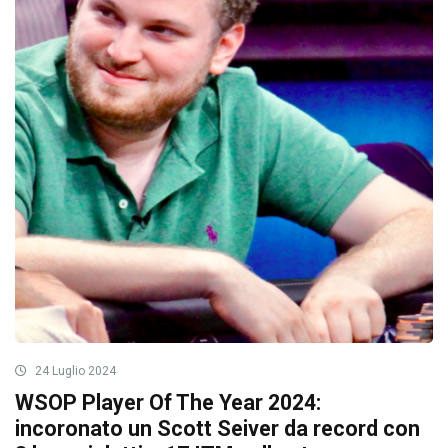
24 Luglio 2024
WSOP Player Of The Year 2024:
incoronato un Scott Seiver da record con