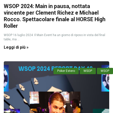
WSOP 2024: Main in pausa, nottata
vincente per Clement Richez e Michael
Rocco. Spettacolare finale al HORSE High
Roller
WSOP 16 luglio 2024. Il Main Event ha un giorno di riposo in vista del final
table, ma ...
Leggi di più »
Poker Estero
WSOP
WSOP