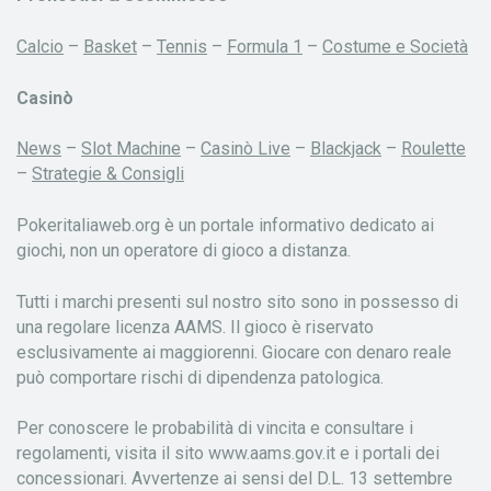
Calcio
–
Basket
–
Tennis
–
Formula 1
–
Costume e Società
Casinò
News
–
Slot Machine
–
Casinò Live
–
Blackjack
–
Roulette
–
Strategie & Consigli
Pokeritaliaweb.org è un portale informativo dedicato ai
giochi, non un operatore di gioco a distanza.
Tutti i marchi presenti sul nostro sito sono in possesso di
una regolare licenza AAMS. Il gioco è riservato
esclusivamente ai maggiorenni. Giocare con denaro reale
può comportare rischi di dipendenza patologica.
Per conoscere le probabilità di vincita e consultare i
regolamenti, visita il sito www.aams.gov.it e i portali dei
concessionari. Avvertenze ai sensi del D.L. 13 settembre