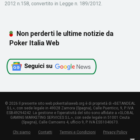
2012 n.158, convertito in Legge n. 189/2012.
Non perderti le ultime notizie da
Poker Italia Web
© 2026 Il presente sito web pokeritaliaweb.org è di proprietà di «BETANDEAL
S.L.», con sede legale in 49028 Zamora (Spagna), Calle Puentico, 9, P. IVA
ESB49294242. La gestione e l’operatività del sito sono affidate a «GLOBAL
GAMING MARKETING SERVICES S.L.», con sede legale in 51001 Ceuta
(Spagna), Calle Camoens 4, ufficio 9, P. IVA ES51040673.
Chi siamo
Contatti
Termini e Condizioni
Privacy Policy