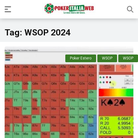
Tag:
WSOP 2024
Poker Estero
WSOP
WSOP