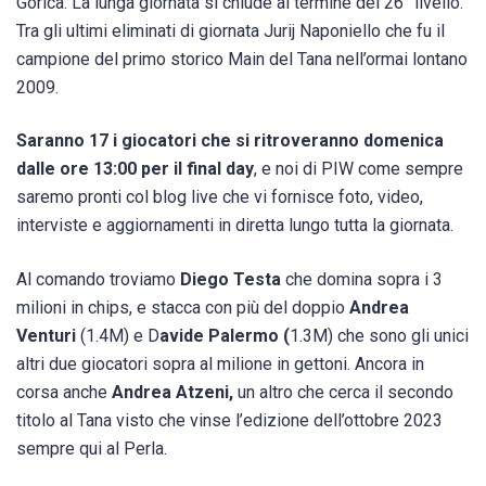
Gorica. La lunga giornata si chiude al termine del 26° livello.
Tra gli ultimi eliminati di giornata Jurij Naponiello che fu il
campione del primo storico Main del Tana nell’ormai lontano
2009.
Saranno 17 i giocatori che si ritroveranno domenica
dalle ore 13:00 per il final day
, e noi di PIW come sempre
saremo pronti col blog live che vi fornisce foto, video,
interviste e aggiornamenti in diretta lungo tutta la giornata.
Al comando troviamo
Diego Testa
che domina sopra i 3
milioni in chips, e stacca con più del doppio
Andrea
Venturi
(1.4M) e D
avide Palermo (
1.3M) che sono gli unici
altri due giocatori sopra al milione in gettoni. Ancora in
corsa anche
Andrea Atzeni,
un altro che cerca il secondo
titolo al Tana visto che vinse l’edizione dell’ottobre 2023
sempre qui al Perla.