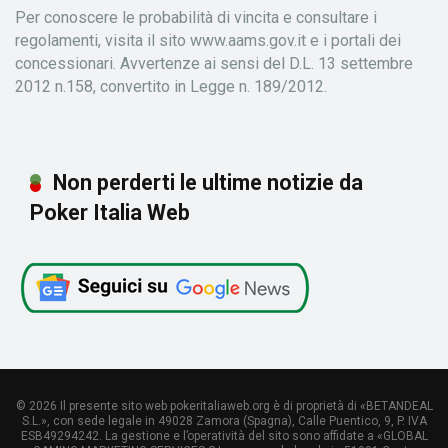
Per conoscere le probabilità di vincita e consultare i
regolamenti, visita il sito www.aams.gov.it e i portali dei
concessionari. Avvertenze ai sensi del D.L. 13 settembre
2012 n.158, convertito in Legge n. 189/2012.
Non perderti le ultime notizie da
Poker Italia Web
© 2026 Il presente sito web pokeritaliaweb.org è di proprietà di «BETANDEAL
S.L.», con sede legale in 49028 Zamora (Spagna), Calle Puentico, 9, P. IVA
ESB49294242. La gestione e l’operatività del sito sono affidate a «GLOBAL