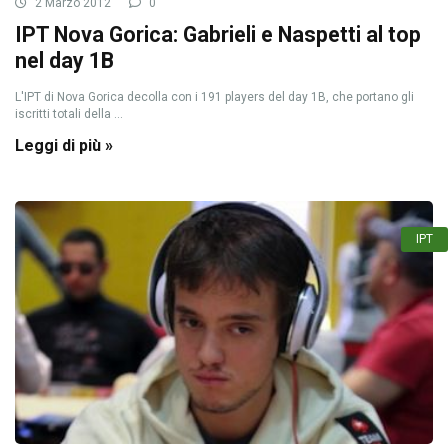
2 Marzo 2012
0
IPT Nova Gorica: Gabrieli e Naspetti al top
nel day 1B
L'IPT di Nova Gorica decolla con i 191 players del day 1B, che portano gli
iscritti totali della ...
Leggi di più »
IPT