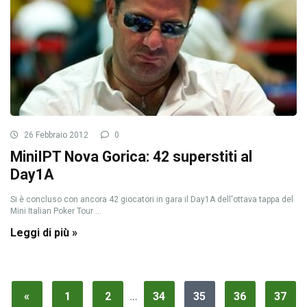
26 Febbraio 2012
0
MiniIPT Nova Gorica: 42 superstiti al
Day1A
Si è concluso con ancora 42 giocatori in gara il Day1A dell'ottava tappa del
Mini Italian Poker Tour ...
Leggi di più »
«
1
2
…
34
35
36
37