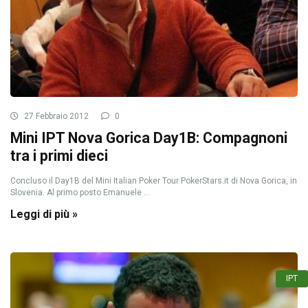
27 Febbraio 2012
0
Mini IPT Nova Gorica Day1B: Compagnoni
tra i primi dieci
Concluso il Day1B del Mini Italian Poker Tour PokerStars.it di Nova Gorica, in
Slovenia. Al primo posto Emanuele ...
Leggi di più »
IPT