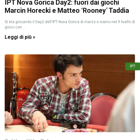
IPT Nova Gorica Day2: fuori dai giochi
Marcin Horecki e Matteo ‘Rooney’ Taddia
Si sta giocando il Day2 dell'IPT Nova Gorica di marzo e siamo nel 9 livello di
gioco con ...
Leggi di più »
IPT