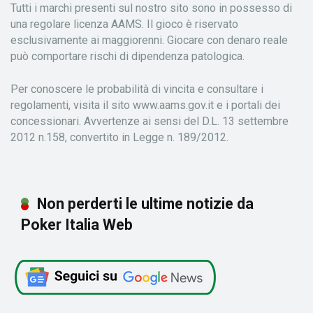
Tutti i marchi presenti sul nostro sito sono in possesso di
una regolare licenza AAMS. Il gioco è riservato
esclusivamente ai maggiorenni. Giocare con denaro reale
può comportare rischi di dipendenza patologica.
Per conoscere le probabilità di vincita e consultare i
regolamenti, visita il sito www.aams.gov.it e i portali dei
concessionari. Avvertenze ai sensi del D.L. 13 settembre
2012 n.158, convertito in Legge n. 189/2012.
Non perderti le ultime notizie da
Poker Italia Web