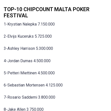
TOP-10 CHIPCOUNT MALTA POKER
FESTIVAL
1-Krystian Nalepka 7.150.000
2-Elvijs Kuceruks 5.725.000
3-Ashley Harrison 5.300.000
4-Jordan Dumas 4.500.000
5-Petteri Miettinen 4.500.000
6-Sebastian Mortensen 4.125.000
7-Rosario Saddemi 3.800.000
8-Jake Allen 3.750.000