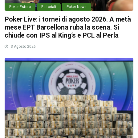
Poker Estero
Editoriali
Poker News
Poker Live: i tornei di agosto 2026. A metà
mese EPT Barcellona ruba la scena. Si
chiude con IPS al King’s e PCL al Perla
3 Agosto 2026