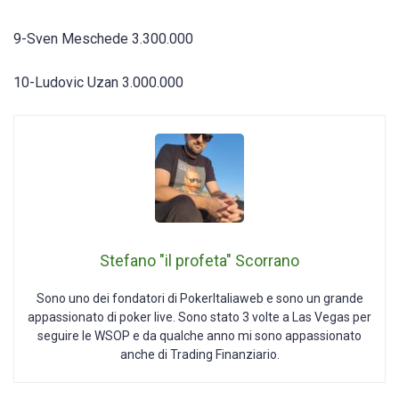
9-Sven Meschede 3.300.000
10-Ludovic Uzan 3.000.000
Stefano "il profeta" Scorrano
Sono uno dei fondatori di PokerItaliaweb e sono un grande
appassionato di poker live. Sono stato 3 volte a Las Vegas per
seguire le WSOP e da qualche anno mi sono appassionato
anche di Trading Finanziario.