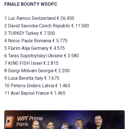
FINALE BOUNTY WSOPC
1 Luc Ramos Switzerland € 26.450
2 David Savocka Czech Republic € 11.500
3 TURKEY Turkey € 7.500
4 Noroc Paule Romania € 5.775
5 Flurim Alija Germany € 4.575
6 Taras Sopotnytskyi Ukraine € 3.580
7 KING FISH Israel € 2.815
8 Giorgi Mdivani Georgia € 2.200
9 Luca Beretta Italy € 1.675
10 Peteris Enders Latvia € 1.465
11 Axel Bayout France € 1.465