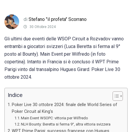
di
Stefano "il profeta" Scorrano
30 Ottobre 2024
Gli ultimi due eventi delle WSOP Circuit a Rozvadov vanno
entrambi a giocatori svizzeri (Luca Beretta si ferma al 9°
posto al Bounty). Main Event per Wilfredo (in foto
copertina). Intanto in Francia si è concluso il WPT Prime
Parigi vinto dal transalpino Hugues Girard. Poker Live 30
ottobre 2024.
Indice
Poker Live 30 ottobre 2024: finale delle World Series of
Poker Circuit al King’s
Main Event WSOPC: vittoria per Wilfredo
NLH Bounty: Beretta si ferma 9°, altra vittoria svizzera
WPT Prime Parigi: successo francese con Hugues