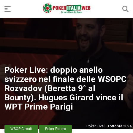
Poker Live: doppio anello
svizzero nel finale delle WSOPC
Rozvadov (Beretta 9° al
Bounty). Hugues Girard vince il
WPT Prime Parigi
Poker Live 30 ottobre 2024
WSOP Circuit
Poker Estero