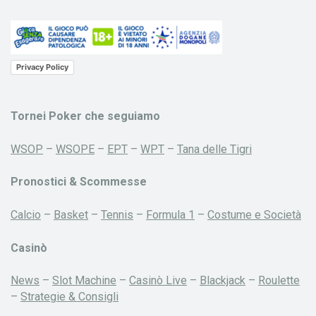
Privacy Policy
Tornei Poker che seguiamo
WSOP
–
WSOPE
–
EPT
–
WPT
–
Tana delle Tigri
Pronostici & Scommesse
Calcio
–
Basket
–
Tennis
–
Formula 1
–
Costume e Società
Casinò
News
–
Slot Machine
–
Casinò Live
–
Blackjack
–
Roulette
–
Strategie & Consigli