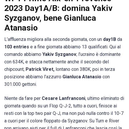
2023 Day1A/B: domina Yakiv
Syzganov, bene Gianluca
Atanasio
L’affluenza migliora alla seconda giornata, con un
day1B
da
103 entries
e a fine giornata abbiamo 13 qualificati. Qui al
comando abbiamo
Yakiv Syzganov
; l’ucraino è dominante
con 634K, e stacca nettamente anche il secondo del
chipcount,
Patrick Viret,
lontano con 380K, poi in terza
posizione abbiamo l’azzurro
Gianluca Atanasio
con
301.000 gettoni.
Niente da fare per
Cesare Lanfranconi
, ultimo eliminato di
giornata quando su un Flop Q-J-2, tutto a cuori, finisce ai
resti con la top two pair Q-J, ma non può nulla contro il 10-7
a cuori per il colore floppato da Syzganov. Su Turn e River
non arrivano aiuti per il full di Lanfranconi che lascia così la