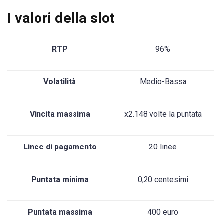
I valori della slot
RTP
96%
Volatilità
Medio-Bassa
Vincita massima
x2.148 volte la puntata
Linee di pagamento
20 linee
Puntata minima
0,20 centesimi
Puntata massima
400 euro