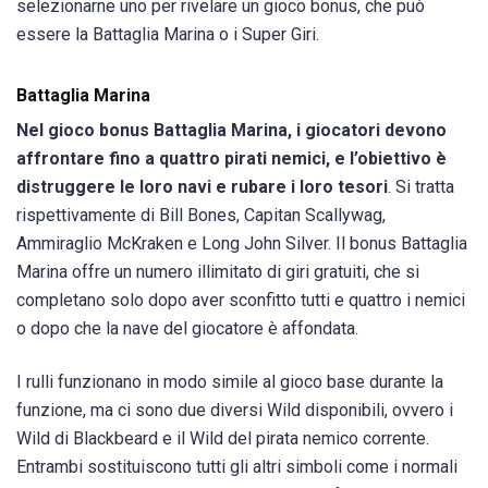
selezionarne uno per rivelare un gioco bonus, che può
essere la Battaglia Marina o i Super Giri.
Battaglia Marina
Nel gioco bonus Battaglia Marina, i giocatori devono
affrontare fino a quattro pirati nemici, e l’obiettivo è
distruggere le loro navi e rubare i loro tesori
. Si tratta
rispettivamente di Bill Bones, Capitan Scallywag,
Ammiraglio McKraken e Long John Silver. Il bonus Battaglia
Marina offre un numero illimitato di giri gratuiti, che si
completano solo dopo aver sconfitto tutti e quattro i nemici
o dopo che la nave del giocatore è affondata.
I rulli funzionano in modo simile al gioco base durante la
funzione, ma ci sono due diversi Wild disponibili, ovvero i
Wild di Blackbeard e il Wild del pirata nemico corrente.
Entrambi sostituiscono tutti gli altri simboli come i normali