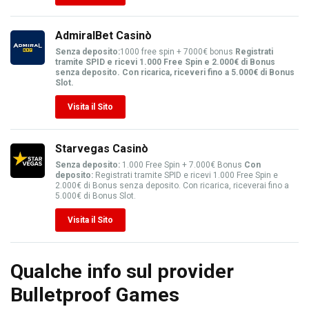
AdmiralBet Casinò
Senza deposito:
1000 free spin + 7000€ bonus
Registrati
tramite SPID e ricevi 1.000 Free Spin e 2.000€ di Bonus
senza deposito. Con ricarica, riceveri fino a 5.000€ di Bonus
Slot.
Visita il Sito
Starvegas Casinò
Senza deposito:
1.000 Free Spin + 7.000€ Bonus
Con
deposito:
Registrati tramite SPID e ricevi 1.000 Free Spin e
2.000€ di Bonus senza deposito. Con ricarica, riceverai fino a
5.000€ di Bonus Slot.
Visita il Sito
Qualche info sul provider
Bulletproof Games