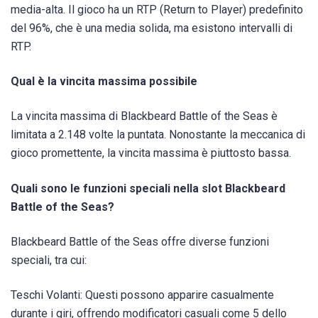
media-alta.
Il gioco ha un RTP (Return to Player) predefinito
del 96%, che è una media solida, ma esistono intervalli di
RTP.
Qual è la vincita massima possibile
La vincita massima di Blackbeard Battle of the Seas è
limitata a 2.148 volte la puntata. Nonostante la meccanica di
gioco promettente, la vincita massima è piuttosto bassa.
Quali sono le funzioni speciali nella slot Blackbeard
Battle of the Seas?
Blackbeard Battle of the Seas offre diverse funzioni
speciali, tra cui:
Teschi Volanti: Questi possono apparire casualmente
durante i giri, offrendo modificatori casuali come 5 dello