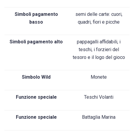
Simboli pagamento
semi delle carte: cuori,
basso
quadri, fiori e picche
Simboli pagamento alto
pappagalli affidabili, i
teschi, i forzieri del
tesoro e il logo del gioco
Simbolo Wild
Monete
Funzione speciale
Teschi Volanti
Funzione speciale
Battaglia Marina