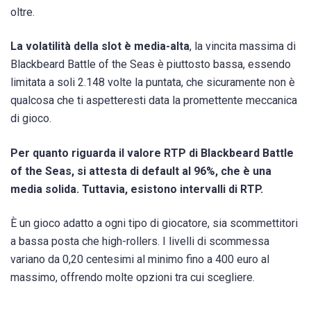
oltre.
La volatilità della slot è media-alta
, la vincita massima di
Blackbeard Battle of the Seas è piuttosto bassa, essendo
limitata a soli 2.148 volte la puntata, che sicuramente non è
qualcosa che ti aspetteresti data la promettente meccanica
di gioco.
Per quanto riguarda il valore RTP di Blackbeard Battle
of the Seas, si attesta di default al 96%, che è una
media solida. Tuttavia, esistono intervalli di RTP.
È un gioco adatto a ogni tipo di giocatore, sia scommettitori
a bassa posta che high-rollers. I livelli di scommessa
variano da 0,20 centesimi al minimo fino a 400 euro al
massimo, offrendo molte opzioni tra cui scegliere.