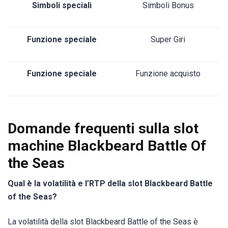
Simboli speciali
Simboli Bonus
Funzione speciale
Super Giri
Funzione speciale
Funzione acquisto
Domande frequenti sulla slot
machine Blackbeard Battle Of
the Seas
Qual è la volatilità e l’RTP della slot Blackbeard Battle
of the Seas?
La volatilità della slot Blackbeard Battle of the Seas è