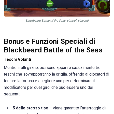
Blackbeard Battle of the Seas: simboli vincenti
Bonus e Funzioni Speciali di
Blackbeard Battle of the Seas
Teschi Volanti
Mentre i rulli girano, possono apparire casualmente tre
teschi che sovrapporranno la griglia, offrendo ai giocatori di
tentare la fortuna e scegliere uno per determinare il
modificatore per quel giro, che può essere uno dei
seguenti:
5 dello stesso tipo
– viene garantito l’atterraggio di