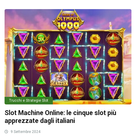
Trucchi e Strategie Slot
Slot Machine Online: le cinque slot più
apprezzate dagli italiani
9 Settembre 2024