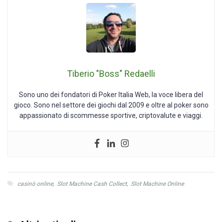
Tiberio "Boss" Redaelli
Sono uno dei fondatori di Poker Italia Web, la voce libera del
gioco. Sono nel settore dei giochi dal 2009 e oltre al poker sono
appassionato di scommesse sportive, criptovalute e viaggi.
casinò online
,
Slot Machine Cash Collect
,
Slot Machine Online