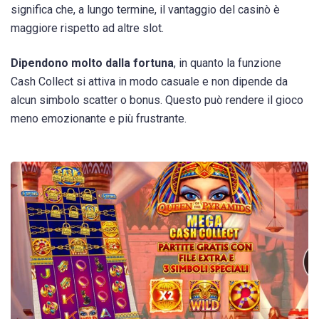
significa che, a lungo termine, il vantaggio del casinò è
maggiore rispetto ad altre slot.
Dipendono molto dalla fortuna
, in quanto la funzione
Cash Collect si attiva in modo casuale e non dipende da
alcun simbolo scatter o bonus. Questo può rendere il gioco
meno emozionante e più frustrante.