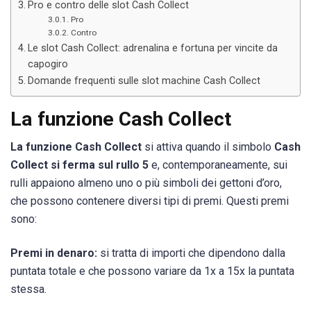
Pro e contro delle slot Cash Collect
Pro
Contro
Le slot Cash Collect: adrenalina e fortuna per vincite da
capogiro
Domande frequenti sulle slot machine Cash Collect
La funzione Cash Collect
La funzione Cash Collect
si attiva quando il simbolo
Cash
Collect si ferma sul rullo 5
e, contemporaneamente, sui
rulli appaiono almeno uno o più simboli dei gettoni d’oro,
che possono contenere diversi tipi di premi. Questi premi
sono:
Premi in denaro:
si tratta di importi che dipendono dalla
puntata totale e che possono variare da 1x a 15x la puntata
stessa.