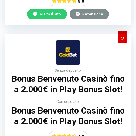
5.0
Visita il Sito
Recensione
2
Senza deposito:
Bonus Benvenuto Casinò fino
a 2.000€ in Play Bonus Slot!
Con deposito:
Bonus Benvenuto Casinò fino
a 2.000€ in Play Bonus Slot!