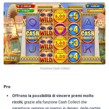
Funzione Cash Collect
Pro
Offrono la possibilità di vincere premi molto
ricchi
, grazie alla funzione Cash Collect che
garantisce sempre un premio in denaro, delle partite