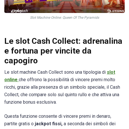
Slot Machine Online: Queen Of The Pyramids
Le slot Cash Collect: adrenalina
e fortuna per vincite da
capogiro
Le slot machine Cash Collect sono una tipologia di
slot
online
che offrono la possibilità di vincere premi molto
ricchi, grazie alla presenza di un simbolo speciale, il Cash
Collect, che compare solo sul quinto rullo e che attiva una
funzione bonus esclusiva.
Questa funzione consente di vincere premi in denaro,
partite gratis o
jackpot fissi,
a seconda dei simboli dei