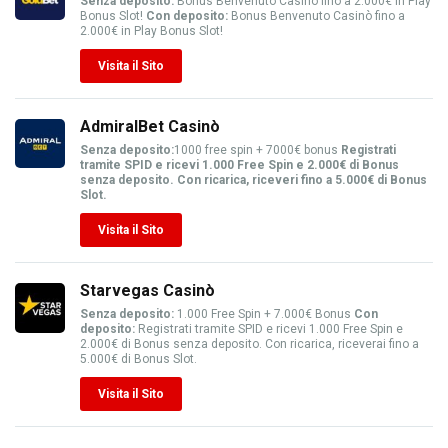
Senza deposito:
Bonus Benvenuto Casinò fino a 2.000€ in Play
Bonus Slot!
Con deposito:
Bonus Benvenuto Casinò fino a
2.000€ in Play Bonus Slot!
Visita il Sito
AdmiralBet Casinò
Senza deposito:
1000 free spin + 7000€ bonus
Registrati
tramite SPID e ricevi 1.000 Free Spin e 2.000€ di Bonus
senza deposito. Con ricarica, riceveri fino a 5.000€ di Bonus
Slot.
Visita il Sito
Starvegas Casinò
Senza deposito:
1.000 Free Spin + 7.000€ Bonus
Con
deposito:
Registrati tramite SPID e ricevi 1.000 Free Spin e
2.000€ di Bonus senza deposito. Con ricarica, riceverai fino a
5.000€ di Bonus Slot.
Visita il Sito