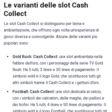
Le varianti delle slot Cash
Collect
Le slot Cash Collect si distinguono per tema e
ambientazione, che offrono ogni volta un’esperienza di
gioco diversa e coinvolgente. Alcune delle varianti più
popolari sono:
Gold Rush: Cash Collect:
una slot ambientata nella
febbre dell’oro, con i personaggi della serie TV Gold
Rush. Ha 5 rulli, 3 linee e 30 linee di pagamento. Il
simbolo wild è il logo Gold, che sostituisce tutti gli
altri simboli tranne il Cash Collect e i gettoni d’oro.
Football: Cash Collect:
una slot dedicata al calcio,
con i simboli dei calciatori, delle maglie, dei palloni e
dei trofei. Ha 5 rulli, 4 linee e 50 linee di pagamento. Il
simbolo wild è il logo Football, che sostituisce tutti gli