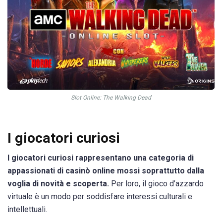
Slot Online: The Walking Dead
I giocatori curiosi
I giocatori curiosi rappresentano una categoria di
appassionati di casinò online mossi soprattutto dalla
voglia di novità e scoperta.
Per loro, il gioco d’azzardo
virtuale è un modo per soddisfare interessi culturali e
intellettuali.