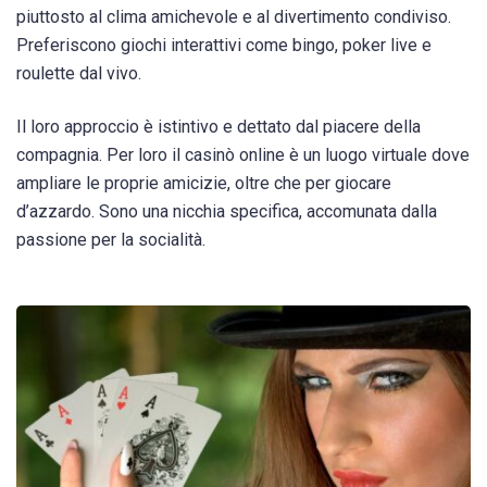
piuttosto al clima amichevole e al divertimento condiviso.
Preferiscono giochi interattivi come bingo, poker live e
roulette dal vivo.
Il loro approccio è istintivo e dettato dal piacere della
compagnia. Per loro il casinò online è un luogo virtuale dove
ampliare le proprie amicizie, oltre che per giocare
d’azzardo. Sono una nicchia specifica, accomunata dalla
passione per la socialità.