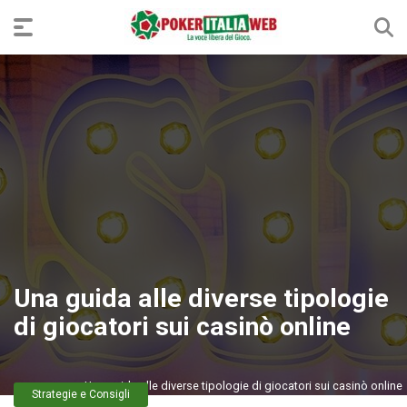
Una guida alle diverse tipologie
di giocatori sui casinò online
Una guida alle diverse tipologie di giocatori sui casinò online
Strategie e Consigli