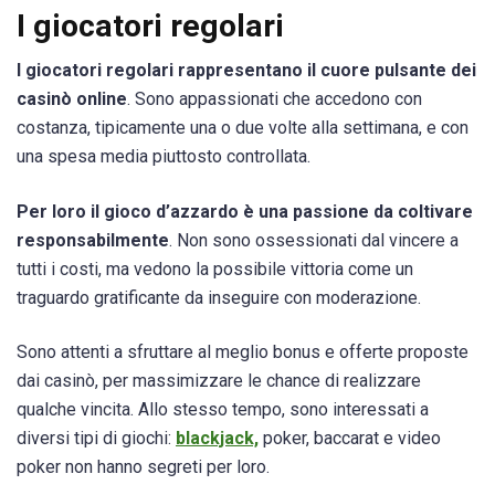
I giocatori regolari
I giocatori regolari rappresentano il cuore pulsante dei
casinò online
. Sono appassionati che accedono con
costanza, tipicamente una o due volte alla settimana, e con
una spesa media piuttosto controllata.
Per loro il gioco d’azzardo è una passione da coltivare
responsabilmente
. Non sono ossessionati dal vincere a
tutti i costi, ma vedono la possibile vittoria come un
traguardo gratificante da inseguire con moderazione.
Sono attenti a sfruttare al meglio bonus e offerte proposte
dai casinò, per massimizzare le chance di realizzare
qualche vincita. Allo stesso tempo, sono interessati a
diversi tipi di giochi:
blackjack,
poker, baccarat e video
poker non hanno segreti per loro.