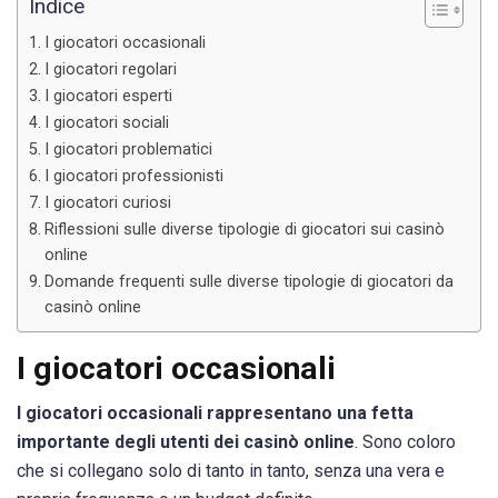
Indice
I giocatori occasionali
I giocatori regolari
I giocatori esperti
I giocatori sociali
I giocatori problematici
I giocatori professionisti
I giocatori curiosi
Riflessioni sulle diverse tipologie di giocatori sui casinò
online
Domande frequenti sulle diverse tipologie di giocatori da
casinò online
I giocatori occasionali
I giocatori occasionali rappresentano una fetta
importante degli utenti dei casinò online
. Sono coloro
che si collegano solo di tanto in tanto, senza una vera e