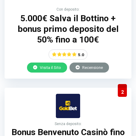
Con deposito:
5.000€ Salva il Bottino +
bonus primo deposito del
50% fino a 100€
5.0
Visita il Sito
Recensione
2
Senza deposito:
Bonus Benvenuto Casinò fino