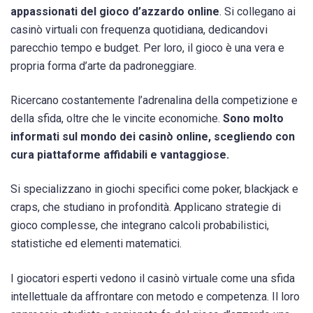
appassionati del gioco d’azzardo online
. Si collegano ai
casinò virtuali con frequenza quotidiana, dedicandovi
parecchio tempo e budget. Per loro, il gioco è una vera e
propria forma d’arte da padroneggiare.
Ricercano costantemente l’adrenalina della competizione e
della sfida, oltre che le vincite economiche.
Sono molto
informati sul mondo dei casinò online, scegliendo con
cura piattaforme affidabili e vantaggiose.
Si specializzano in giochi specifici come poker, blackjack e
craps, che studiano in profondità. Applicano strategie di
gioco complesse, che integrano calcoli probabilistici,
statistiche ed elementi matematici.
I giocatori esperti vedono il casinò virtuale come una sfida
intellettuale da affrontare con metodo e competenza. Il loro