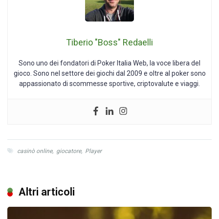
Tiberio "Boss" Redaelli
Sono uno dei fondatori di Poker Italia Web, la voce libera del
gioco. Sono nel settore dei giochi dal 2009 e oltre al poker sono
appassionato di scommesse sportive, criptovalute e viaggi.
casinò online
,
giocatore
,
Player
Altri articoli