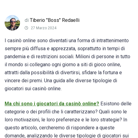
di
Tiberio "Boss" Redaelli
27 Marzo 2024
I casinò online sono diventati una forma di intrattenimento
sempre più diffusa e apprezzata, soprattutto in tempi di
pandemia e di restrizioni sociali. Milioni di persone in tutto
il mondo si collegano ogni giorno a siti di gioco online,
attratti dalla possibilità di divertirsi, sfidare la fortuna e
vincere dei premi. Una guida alle diverse tipologie di
giocatori sui casinò online.
Ma chi sono i giocatori da casinò online?
Esistono delle
categorie o dei profili che li caratterizzano? Quali sono le
loro motivazioni, le loro preferenze e le loro strategie? In
questo articolo, cercheremo di rispondere a queste
domande, analizzando le diverse tipologie di giocatori sui