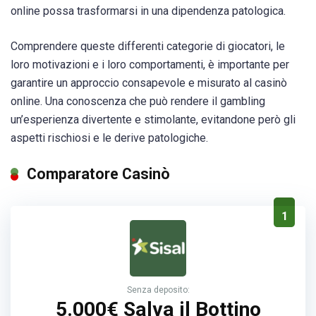
online possa trasformarsi in una dipendenza patologica.
Comprendere queste differenti categorie di giocatori, le
loro motivazioni e i loro comportamenti, è importante per
garantire un approccio consapevole e misurato al casinò
online. Una conoscenza che può rendere il gambling
un’esperienza divertente e stimolante, evitandone però gli
aspetti rischiosi e le derive patologiche.
Comparatore Casinò
1
Senza deposito:
5.000€ Salva il Bottino