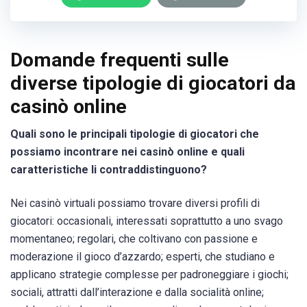
Domande frequenti sulle
diverse tipologie di giocatori da
casinò online
Quali sono le principali tipologie di giocatori che
possiamo incontrare nei casinò online e quali
caratteristiche li contraddistinguono?
Nei casinò virtuali possiamo trovare diversi profili di
giocatori: occasionali, interessati soprattutto a uno svago
momentaneo; regolari, che coltivano con passione e
moderazione il gioco d’azzardo; esperti, che studiano e
applicano strategie complesse per padroneggiare i giochi;
sociali, attratti dall’interazione e dalla socialità online;