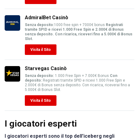
AdmiralBet Casinò
Senza deposito:
1000 free spin + 7000€ bonus
Registrati
tramite SPID e ricevi 1.000 Free Spin e 2.000€ di Bonus
senza deposito. Con ricarica, riceveri fino a 5.000€ di Bonus
Slot.
Visita il Sito
Starvegas Casinò
Senza deposito:
1.000 Free Spin + 7.000€ Bonus
Con
deposito:
Registrati tramite SPID e ricevi 1.000 Free Spin e
2.000€ di Bonus senza deposito. Con ricarica, riceverai fino a
5.000€ di Bonus Slot.
Visita il Sito
I giocatori esperti
I giocatori esperti sono il top dell’iceberg negli