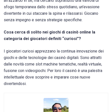
all’azzardo in sé, ma cercano soprattutto una valvola di
sfogo temporanea dallo stress quotidiano, un’evasione
divertente in cui staccare la spina e rilassarsi. Giocano
senza impegno e senza strategie specifiche.
Cosa cerca di solito nei giochi di casinò online la
categoria dei giocatori definiti “curiosi”?
I giocatori curiosi apprezzano la continua innovazione dei
giochi e delle tecnologie dei casinò digitali. Sono attratti
dalle novità come slot machine tematiche, realtà virtuale,
fusione con videogiochi. Per loro il casinò è una palestra
intellettuale dove scoprire e imparare cose nuove
divertendosi.