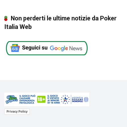
Non perderti le ultime notizie da Poker
Italia Web
Privacy Policy