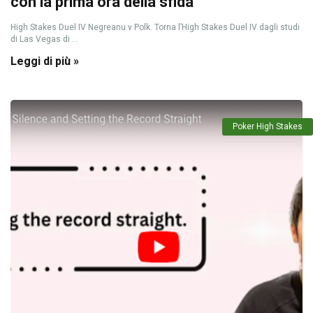
con la prima ora della sfida
High Stakes Duel IV Negreanu v Polk. Torna l’High Stakes Duel IV dagli studi
di Las Vegas di ...
Leggi di più »
Poker High Stakes