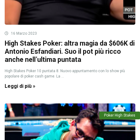
16 Marzo 2023
High Stakes Poker: altra magia da $606K di
Antonio Esfandiari. Suo il pot più ricco
anche nell’ultima puntata
High Stakes Poker 10 puntata 8. Nuovo appuntamento con lo show più
popolare di poker cash game. La ...
Leggi di più »
Poker High Stakes