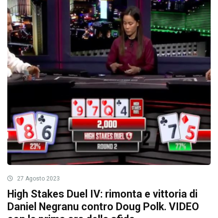
27 Agosto 2023
High Stakes Duel IV: rimonta e vittoria di
Daniel Negranu contro Doug Polk. VIDEO