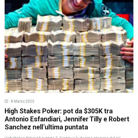
8 Marzo 2023
High Stakes Poker: pot da $305K tra
Antonio Esfandiari, Jennifer Tilly e Robert
Sanchez nell’ultima puntata