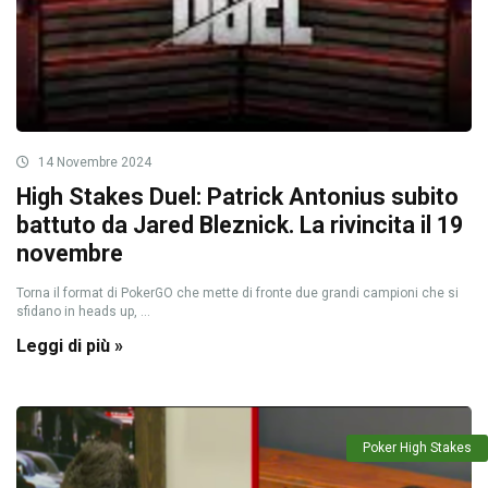
14 Novembre 2024
High Stakes Duel: Patrick Antonius subito
battuto da Jared Bleznick. La rivincita il 19
novembre
Torna il format di PokerGO che mette di fronte due grandi campioni che si
sfidano in heads up, ...
Leggi di più »
Poker High Stakes