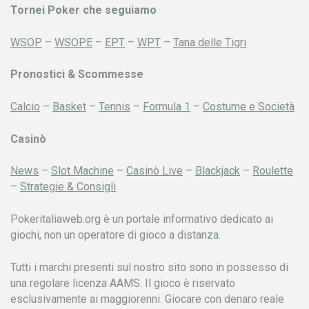
Tornei Poker che seguiamo
WSOP
–
WSOPE
–
EPT
–
WPT
–
Tana delle Tigri
Pronostici & Scommesse
Calcio
–
Basket
–
Tennis
–
Formula 1
–
Costume e Società
Casinò
News
–
Slot Machine
–
Casinò Live
–
Blackjack
–
Roulette
–
Strategie & Consigli
Pokeritaliaweb.org è un portale informativo dedicato ai
giochi, non un operatore di gioco a distanza.
Tutti i marchi presenti sul nostro sito sono in possesso di
una regolare licenza AAMS. Il gioco è riservato
esclusivamente ai maggiorenni. Giocare con denaro reale