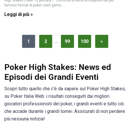
High Stakes Poker 10 puntata 7. Continua la decima stagione del più
famoso format di poker cash game, ...
Leggi di più »
1
2
…
99
100
»
Poker High Stakes: News ed
Episodi dei Grandi Eventi
Scopri tutto quello che c’è da sapere sul Poker High Stakes,
su Poker Italia Web: i risultati conseguiti dai migliori
giocatori professionisti del poker, i grandi eventi e tutto ciò
che accade durante i grandi tornei. Assicurati di non perdere
più nessuna notizia!