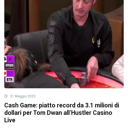
31 Maggio 2023
Cash Game: piatto record da 3.1 milioni di
dollari per Tom Dwan all’Hustler Casino
Live